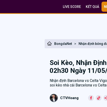
LIVE SCORE
KẾT QUẢ
N
BongdaNet
>
Nhận định bóng đ
Soi Kèo, Nhận Định
02h30 Ngày 11/05
Nhận định Barcelona vs Celta Vig
soi kèo nhà cái Barcelona vs Celta 
CTVHoang