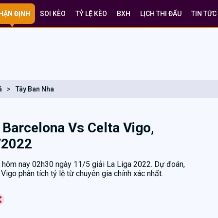
HẬN ĐỊNH
SOI KÈO
TỶ LỆ KÈO
BXH
LỊCH THI ĐẤU
TIN TỨC
á
>
Tây Ban Nha
 Barcelona Vs Celta Vigo,
/2022
o hôm nay 02h30 ngày 11/5 giải La Liga 2022. Dự đoán,
Vigo phân tích tỷ lệ từ chuyên gia chính xác nhất.