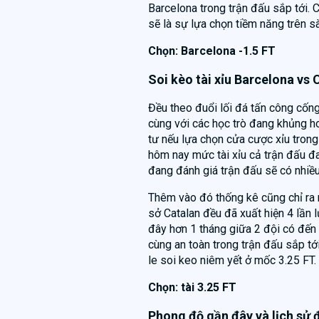
Barcelona trong trận đấu sắp tới.
sẽ là sự lựa chọn tiềm năng trên s
Chọn: Barcelona -1.5 FT
Soi kèo tài xỉu Barcelona vs 
Đều theo đuổi lối đá tấn công cốn
cùng với các học trò đang khủng h
tư nếu lựa chọn cửa cược xỉu trong 
hôm nay mức tài xỉu cả trận đấu đa
đang đánh giá trận đấu sẽ có nhiều
Thêm vào đó thống kê cũng chỉ ra 
sở Catalan đều đã xuất hiện 4 lần
đây hơn 1 tháng giữa 2 đội có đến 
cùng an toàn trong trận đấu sắp t
le soi keo niêm yết ở mốc 3.25 FT.
Chọn: tài 3.25 FT
Phong độ gần đây và lịch sử 