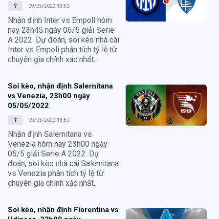
Ý
09/05/2022 13:50
Nhận định Inter vs Empoli hôm
nay 23h45 ngày 06/5 giải Serie
A 2022. Dự đoán, soi kèo nhà cái
Inter vs Empoli phân tích tỷ lệ từ
chuyên gia chính xác nhất.
Soi kèo, nhận định Salernitana
vs Venezia, 23h00 ngày
05/05/2022
Ý
09/05/2022 13:50
Nhận định Salernitana vs
Venezia hôm nay 23h00 ngày
05/5 giải Serie A 2022. Dự
đoán, soi kèo nhà cái Salernitana
vs Venezia phân tích tỷ lệ từ
chuyên gia chính xác nhất.
Soi kèo, nhận định Fiorentina vs