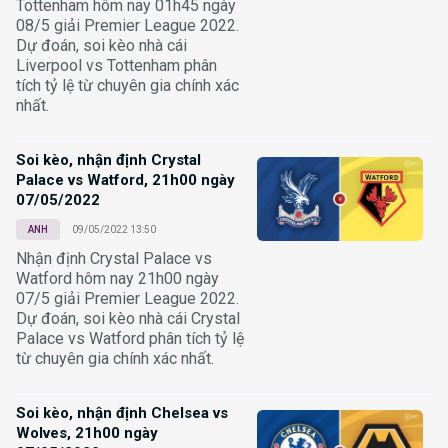
Tottenham hôm nay 01h45 ngày
08/5 giải Premier League 2022.
Dự đoán, soi kèo nhà cái
Liverpool vs Tottenham phân
tích tỷ lệ từ chuyên gia chính xác
nhất.
Soi kèo, nhận định Crystal
Palace vs Watford, 21h00 ngày
07/05/2022
ANH
09/05/2022 13:50
Nhận định Crystal Palace vs
Watford hôm nay 21h00 ngày
07/5 giải Premier League 2022.
Dự đoán, soi kèo nhà cái Crystal
Palace vs Watford phân tích tỷ lệ
từ chuyên gia chính xác nhất.
Soi kèo, nhận định Chelsea vs
Wolves, 21h00 ngày