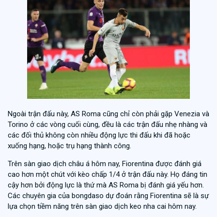
Ngoài trận đấu này, AS Roma cũng chỉ còn phải gặp Venezia và
Torino ở các vòng cuối cùng, đều là các trận đấu nhẹ nhàng và
các đối thủ không còn nhiều động lực thi đấu khi đã hoặc
xuống hạng, hoặc trụ hạng thành công.
Trên sàn giao dịch châu á hôm nay, Fiorentina được đánh giá
cao hơn một chút với kèo chấp 1/4 ở trận đấu này. Họ đáng tin
cậy hơn bởi động lực là thứ mà AS Roma bị đánh giá yếu hơn.
Các chuyên gia của bongdaso dự đoán rằng Fiorentina sẽ là sự
lựa chọn tiềm năng trên sàn giao dịch keo nha cai hôm nay.