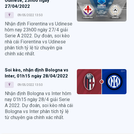
Udinese, 23h00 ngày
27/04/2022
Ý
09/05/2022 13:50
Nhận định Fiorentina vs Udinese
hôm nay 23h00 ngày 27/4 giải
Serie A 2022. Dự đoán, soi kèo
nhà cái Fiorentina vs Udinese
phân tích tỷ lệ từ chuyên gia
chính xác nhất.
Soi kèo, nhận định Bologna vs
Inter, 01h15 ngày 28/04/2022
Ý
09/05/2022 13:50
Nhận định Bologna vs Inter hôm
nay 01h15 ngày 28/4 giải Serie
A 2022. Dự đoán, soi kèo nhà cái
Bologna vs Inter phân tích tỷ lệ
từ chuyên gia chính xác nhất.