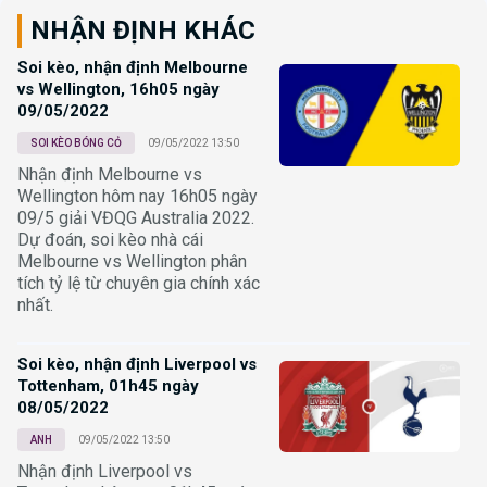
NHẬN ĐỊNH KHÁC
Soi kèo, nhận định Melbourne
vs Wellington, 16h05 ngày
09/05/2022
SOI KÈO BÓNG CỎ
09/05/2022 13:50
Nhận định Melbourne vs
Wellington hôm nay 16h05 ngày
09/5 giải VĐQG Australia 2022.
Dự đoán, soi kèo nhà cái
Melbourne vs Wellington phân
tích tỷ lệ từ chuyên gia chính xác
nhất.
Soi kèo, nhận định Liverpool vs
Tottenham, 01h45 ngày
08/05/2022
ANH
09/05/2022 13:50
Nhận định Liverpool vs