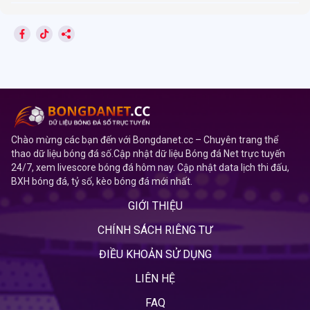
Chào mừng các bạn đến với Bongdanet.cc – Chuyên trang thể
thao dữ liệu bóng đá số.Cập nhật dữ liệu Bóng đá Net trực tuyến
24/7, xem livescore bóng đá hôm nay. Cập nhật data lịch thi đấu,
BXH bóng đá, tỷ số, kèo bóng đá mới nhất.
GIỚI THIỆU
CHÍNH SÁCH RIÊNG TƯ
ĐIỀU KHOẢN SỬ DỤNG
LIÊN HỆ
FAQ