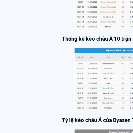
Thống kê kèo châu Á 10 trận 
Tỷ lệ kèo châu Á của Byasen 