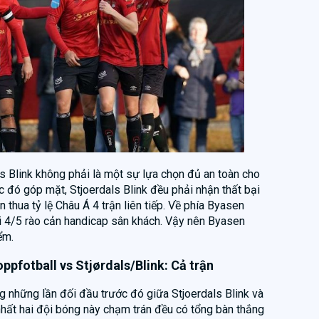
ls Blink không phải là một sự lựa chọn đủ an toàn cho
ớc đó góp mặt, Stjoerdals Blink đều phải nhận thất bại
n thua tỷ lệ Châu Á 4 trận liên tiếp. Về phía Byasen
ới 4/5 rào cản handicap sân khách. Vậy nên Byasen
ểm.
ppfotball vs Stjørdals/Blink: Cả trận
g những lần đối đầu trước đó giữa Stjoerdals Blink và
nhất hai đội bóng này chạm trán đều có tổng bàn thắng