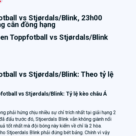
tball vs Stjørdals/Blink, 23h00
ng cân đồng hạng
en Toppfotball vs Stjørdals/Blink
ball vs Stjørdals/Blink: Theo tỷ lệ
otball vs Stjørdals/Blink: Tỷ lệ kèo châu Á
ng phải hứng chịu nhiều sự chỉ trích nhất tại giải hạng 2
 đã đấu trước đó, Stjoerdals Blink vẫn không giành nổi
uả tốt nhất mà đội bóng này kiếm về chỉ là 2 hòa.
cho Stjoerdals Blink phải đứng bét bảng. Chính vì vậy