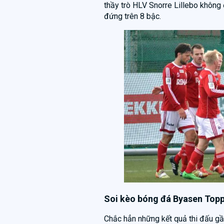
thầy trò HLV Snorre Lillebo không
đứng trên 8 bậc.
Soi kèo bóng đá Byasen Toppfo
Chắc hẳn những kết quả thi đấu gầ