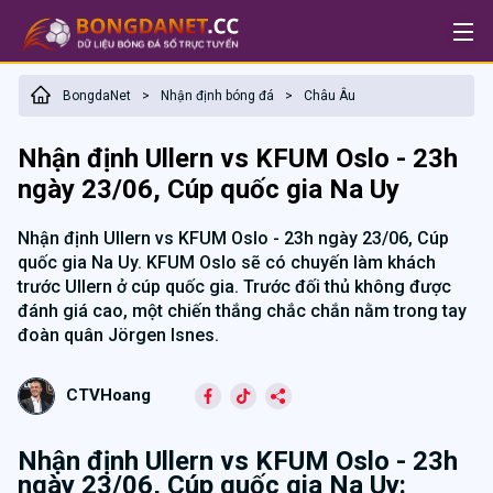
BongdaNet
Nhận định bóng đá
Châu Âu
>
>
Nhận định Ullern vs KFUM Oslo - 23h
ngày 23/06, Cúp quốc gia Na Uy
Nhận định Ullern vs KFUM Oslo - 23h ngày 23/06, Cúp
quốc gia Na Uy. KFUM Oslo sẽ có chuyến làm khách
trước Ullern ở cúp quốc gia. Trước đối thủ không được
đánh giá cao, một chiến thắng chắc chắn nằm trong tay
đoàn quân Jörgen Isnes.
CTVHoang
Nhận định Ullern vs KFUM Oslo - 23h
ngày 23/06, Cúp quốc gia Na Uy: