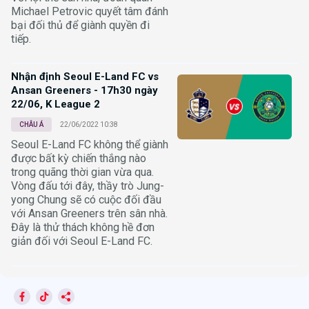
Michael Petrovic quyết tâm đánh
bại đối thủ để giành quyền đi
tiếp.
Nhận định Seoul E-Land FC vs
Ansan Greeners - 17h30 ngày
22/06, K League 2
CHÂU Á
22/06/2022 10:38
Seoul E-Land FC không thể giành
được bất kỳ chiến thắng nào
trong quãng thời gian vừa qua.
Vòng đấu tới đây, thầy trò Jung-
yong Chung sẽ có cuộc đối đầu
với Ansan Greeners trên sân nhà.
Đây là thử thách không hề đơn
giản đối với Seoul E-Land FC.