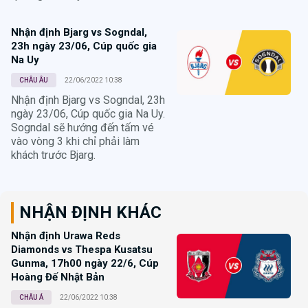
Nhận định Bjarg vs Sogndal,
23h ngày 23/06, Cúp quốc gia
Na Uy
CHÂU ÂU
22/06/2022 10:38
Nhận định Bjarg vs Sogndal, 23h
ngày 23/06, Cúp quốc gia Na Uy.
Sogndal sẽ hướng đến tấm vé
vào vòng 3 khi chỉ phải làm
khách trước Bjarg.
NHẬN ĐỊNH KHÁC
Nhận định Urawa Reds
Diamonds vs Thespa Kusatsu
Gunma, 17h00 ngày 22/6, Cúp
Hoàng Đế Nhật Bản
CHÂU Á
22/06/2022 10:38