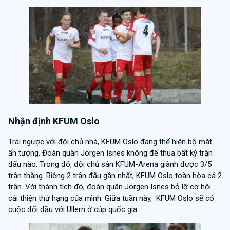
Nhận định KFUM Oslo
Trái ngược với đội chủ nhà, KFUM Oslo đang thể hiện bộ mặt
ấn tượng. Đoàn quân Jörgen Isnes không để thua bất kỳ trận
đấu nào. Trong đó, đội chủ sân KFUM-Arena giành được 3/5
trận thắng. Riêng 2 trận đấu gần nhất, KFUM Oslo toàn hòa cả 2
trận. Với thành tích đó, đoàn quân Jörgen Isnes bỏ lỡ cơ hội
cải thiện thứ hạng của mình. Giữa tuần này, KFUM Oslo sẽ có
cuộc đối đầu với Ullern ở cúp quốc gia.