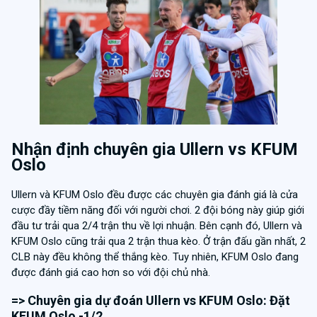
Nhận định chuyên gia Ullern vs KFUM
Oslo
Ullern và KFUM Oslo đều được các chuyên gia đánh giá là cửa
cược đầy tiềm năng đối với người chơi. 2 đội bóng này giúp giới
đầu tư trải qua 2/4 trận thu về lợi nhuận. Bên cạnh đó, Ullern và
KFUM Oslo cũng trải qua 2 trận thua kèo. Ở trận đấu gần nhất, 2
CLB này đều không thể thắng kèo. Tuy nhiên, KFUM Oslo đang
được đánh giá cao hơn so với đội chủ nhà.
=> Chuyên gia dự đoán Ullern vs KFUM Oslo: Đặt
KFUM Oslo -1/2