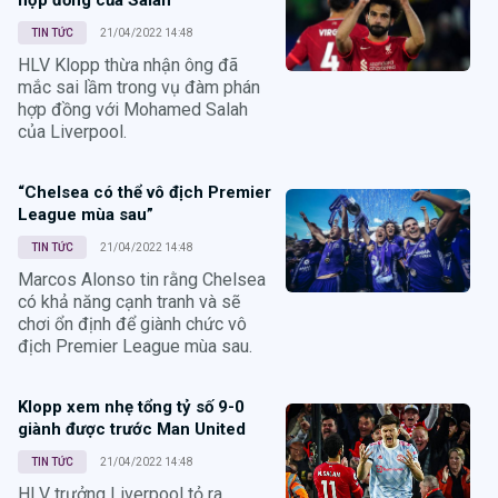
TIN TỨC
21/04/2022 14:48
HLV Klopp thừa nhận ông đã
mắc sai lầm trong vụ đàm phán
hợp đồng với Mohamed Salah
của Liverpool.
“Chelsea có thể vô địch Premier
League mùa sau”
TIN TỨC
21/04/2022 14:48
Marcos Alonso tin rằng Chelsea
có khả năng cạnh tranh và sẽ
chơi ổn định để giành chức vô
địch Premier League mùa sau.
Klopp xem nhẹ tổng tỷ số 9-0
giành được trước Man United
TIN TỨC
21/04/2022 14:48
HLV trưởng Liverpool tỏ ra