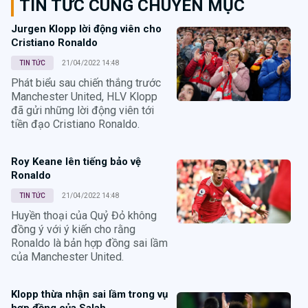
TIN TỨC CÙNG CHUYÊN MỤC
Jurgen Klopp lời động viên cho
Cristiano Ronaldo
TIN TỨC
21/04/2022 14:48
Phát biểu sau chiến thắng trước
Manchester United, HLV Klopp
đã gửi những lời động viên tới
tiền đạo Cristiano Ronaldo.
Roy Keane lên tiếng bảo vệ
Ronaldo
TIN TỨC
21/04/2022 14:48
Huyền thoại của Quỷ Đỏ không
đồng ý với ý kiến cho rằng
Ronaldo là bản hợp đồng sai lầm
của Manchester United.
Klopp thừa nhận sai lầm trong vụ
hợp đồng của Salah