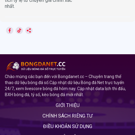
tích tỷ lệ từ chuyên gia chính xác
nhất.
Chào mừng các bạn đến với Bongdanet.cc – Chuyên trang thể
thao dữ liệu bóng đá số.Cập nhật dữ liệu Bóng đá Net trực tuyến
24/7, xem livescore bóng đá hôm nay. Cập nhật data lịch thi đấu,
BXH bóng đá, tỷ số, kèo bóng đá mới nhất.
GIỚI THIỆU
CHÍNH SÁCH RIÊNG TƯ
ĐIỀU KHOẢN SỬ DỤNG