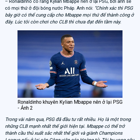
– Ronaldinho co rằng Kylian Mbappe nên ở lại PSG, bởi anh sẽ
có mọi thứ ở đội bóng nước Pháp. Anh nói:
“Chính xác thì PSG
bây giờ có thể cung cấp cho Mbappe mọi thứ để thành công ở
đây. Lúc tôi còn chơi cho CLB thì chưa đạt đến tầm này.
Ronaldinho khuyên Kylian Mbappe nên ở lại PSG
- Ảnh 2
Trong vài năm qua, PSG đã đầu tư rất nhiều. Họ là một trong
những CLB mạnh nhất thế giới hiện tại. Mbappe có thể trở
thành cầu thủ xuất sắc nhất thế giới và giành Champions
League nếu ở lại sân Công viên các Hoàng tử. Tôi hy vọng cậu