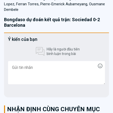
Lopez, Ferran Torres, Pierre-Emerick Aubameyang, Ousmane
Dembele
Bongdaso dự đoán kết quả trận: Sociedad 0-2
Barcelona
Ý kiến của bạn
Hãy là người đầu tiên
bình luận trong bài
NHẬN ĐỊNH CÙNG CHUYÊN MỤC