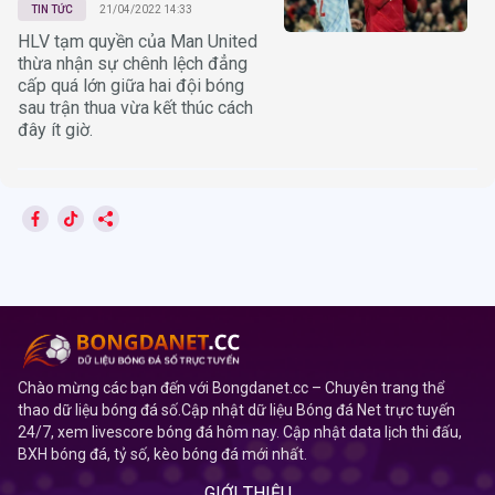
TIN TỨC
21/04/2022 14:33
HLV tạm quyền của Man United
thừa nhận sự chênh lệch đẳng
cấp quá lớn giữa hai đội bóng
sau trận thua vừa kết thúc cách
đây ít giờ.
Chào mừng các bạn đến với Bongdanet.cc – Chuyên trang thể
thao dữ liệu bóng đá số.Cập nhật dữ liệu Bóng đá Net trực tuyến
24/7, xem livescore bóng đá hôm nay. Cập nhật data lịch thi đấu,
BXH bóng đá, tỷ số, kèo bóng đá mới nhất.
GIỚI THIỆU