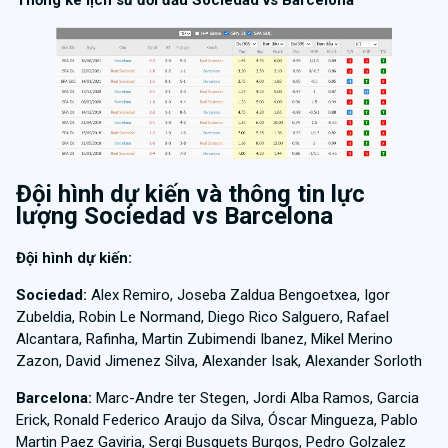
Đội hình dự kiến và thông tin lực
lượng Sociedad vs Barcelona
Đội hình dự kiến:
Sociedad:
Alex Remiro, Joseba Zaldua Bengoetxea, Igor
Zubeldia, Robin Le Normand, Diego Rico Salguero, Rafael
Alcantara, Rafinha, Martin Zubimendi Ibanez, Mikel Merino
Zazon, David Jimenez Silva, Alexander Isak, Alexander Sorloth
Barcelona:
Marc-Andre ter Stegen, Jordi Alba Ramos, Garcia
Erick, Ronald Federico Araujo da Silva, Óscar Mingueza, Pablo
Martin Paez Gaviria, Sergi Busquets Burgos, Pedro Golzalez