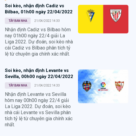
Soi kèo, nhận định Cadiz vs
Bilbao, 01h00 ngày 22/04/2022
TÂY BAN NHA
21/04/2022 14:33
Nhận định Cadiz vs Bilbao hôm
nay 01h00 ngày 22/4 giải La
Liga 2022. Dự đoán, soi kèo nhà
cái Cadiz vs Bilbao phân tích tỷ
lệ từ chuyên gia chính xác nhất.
Soi kèo, nhận định Levante vs
Sevilla, 00h00 ngày 22/04/2022
TÂY BAN NHA
21/04/2022 14:33
Nhận định Levante vs Sevilla
hôm nay 00h00 ngày 22/4 giải
La Liga 2022. Dự đoán, soi kèo
nhà cái Levante vs Sevilla phân
tích tỷ lệ từ chuyên gia chính xác
nhất.