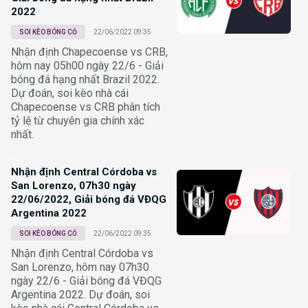
2022
SOI KÈO BÓNG CỎ
22/06/2022 09:35
Nhận định Chapecoense vs CRB,
hôm nay 05h00 ngày 22/6 - Giải
bóng đá hạng nhất Brazil 2022.
Dự đoán, soi kèo nhà cái
Chapecoense vs CRB phân tích
tỷ lệ từ chuyên gia chính xác
nhất.
Nhận định Central Córdoba vs
San Lorenzo, 07h30 ngày
22/06/2022, Giải bóng đá VĐQG
Argentina 2022
SOI KÈO BÓNG CỎ
22/06/2022 09:35
Nhận định Central Córdoba vs
San Lorenzo, hôm nay 07h30
ngày 22/6 - Giải bóng đá VĐQG
Argentina 2022. Dự đoán, soi