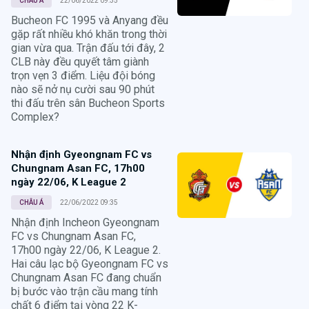
CHÂU Á
22/06/2022 09:35
Bucheon FC 1995 và Anyang đều
gặp rất nhiều khó khăn trong thời
gian vừa qua. Trận đấu tới đây, 2
CLB này đều quyết tâm giành
trọn vẹn 3 điểm. Liệu đội bóng
nào sẽ nở nụ cười sau 90 phút
thi đấu trên sân Bucheon Sports
Complex?
Nhận định Gyeongnam FC vs
Chungnam Asan FC, 17h00
ngày 22/06, K League 2
CHÂU Á
22/06/2022 09:35
Nhận định Incheon Gyeongnam
FC vs Chungnam Asan FC,
17h00 ngày 22/06, K League 2.
Hai câu lạc bộ Gyeongnam FC vs
Chungnam Asan FC đang chuẩn
bị bước vào trận cầu mang tính
chất 6 điểm tại vòng 22 K-