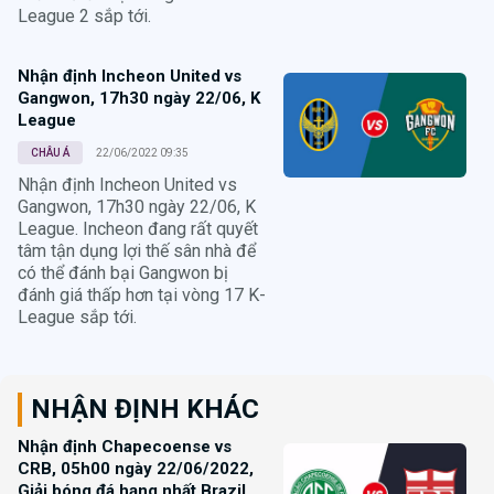
League 2 sắp tới.
Nhận định Incheon United vs
Gangwon, 17h30 ngày 22/06, K
League
CHÂU Á
22/06/2022 09:35
Nhận định Incheon United vs
Gangwon, 17h30 ngày 22/06, K
League. Incheon đang rất quyết
tâm tận dụng lợi thế sân nhà để
có thể đánh bại Gangwon bị
đánh giá thấp hơn tại vòng 17 K-
League sắp tới.
NHẬN ĐỊNH KHÁC
Nhận định Chapecoense vs
CRB, 05h00 ngày 22/06/2022,
Giải bóng đá hạng nhất Brazil