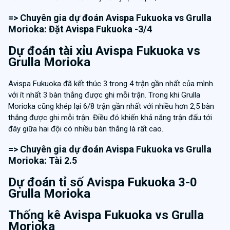
=> Chuyên gia dự đoán Avispa Fukuoka vs Grulla
Morioka: Đặt Avispa Fukuoka -3/4
Dự đoán tài xỉu Avispa Fukuoka vs
Grulla Morioka
Avispa Fukuoka đã kết thúc 3 trong 4 trận gần nhất của mình
với ít nhất 3 bàn thắng được ghi mỗi trận. Trong khi Grulla
Morioka cũng khép lại 6/8 trận gần nhất với nhiều hơn 2,5 bàn
thắng được ghi mỗi trận. Điều đó khiến khả năng trận đấu tới
đây giữa hai đội có nhiều bàn thắng là rất cao.
=> Chuyên gia dự đoán Avispa Fukuoka vs Grulla
Morioka: Tài 2.5
Dự đoán tỉ số Avispa Fukuoka 3-0
Grulla Morioka
Thống kê Avispa Fukuoka vs Grulla
Morioka