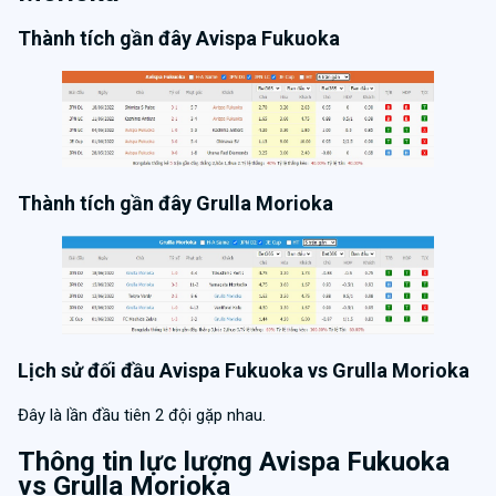
Thành tích gần đây Avispa Fukuoka
Thành tích gần đây Grulla Morioka
Lịch sử đối đầu Avispa Fukuoka vs Grulla Morioka
Đây là lần đầu tiên 2 đội gặp nhau.
Thông tin lực lượng Avispa Fukuoka
vs Grulla Morioka