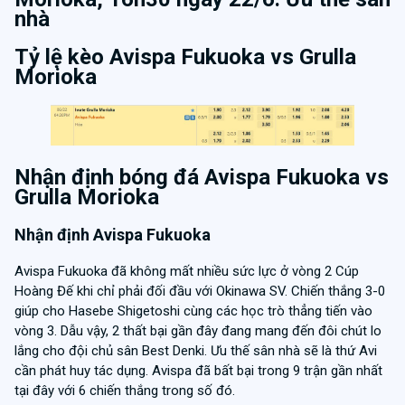
nhà
Tỷ lệ kèo Avispa Fukuoka vs Grulla
Morioka
Nhận định bóng đá Avispa Fukuoka vs
Grulla Morioka
Nhận định Avispa Fukuoka
Avispa Fukuoka đã không mất nhiều sức lực ở vòng 2 Cúp
Hoàng Đế khi chỉ phải đối đầu với Okinawa SV. Chiến thắng 3-0
giúp cho Hasebe Shigetoshi cùng các học trò thẳng tiến vào
vòng 3. Dẫu vậy, 2 thất bại gần đây đang mang đến đôi chút lo
lắng cho đội chủ sân Best Denki. Ưu thế sân nhà sẽ là thứ Avi
cần phát huy tác dụng. Avispa đã bất bại trong 9 trận gần nhất
tại đây với 6 chiến thắng trong số đó.