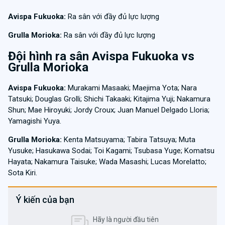
Avispa Fukuoka:
Ra sân với đầy đủ lực lượng
Grulla Morioka:
Ra sân với đầy đủ lực lượng
Đội hình ra sân Avispa Fukuoka vs
Grulla Morioka
Avispa Fukuoka:
Murakami Masaaki; Maejima Yota; Nara
Tatsuki; Douglas Grolli; Shichi Takaaki; Kitajima Yuji; Nakamura
Shun; Mae Hiroyuki; Jordy Croux; Juan Manuel Delgado Lloria;
Yamagishi Yuya.
Grulla Morioka:
Kenta Matsuyama; Tabira Tatsuya; Muta
Yusuke; Hasukawa Sodai; Toi Kagami; Tsubasa Yuge; Komatsu
Hayata; Nakamura Taisuke; Wada Masashi; Lucas Morelatto;
Sota Kiri.
Ý kiến của bạn
Hãy là người đầu tiên