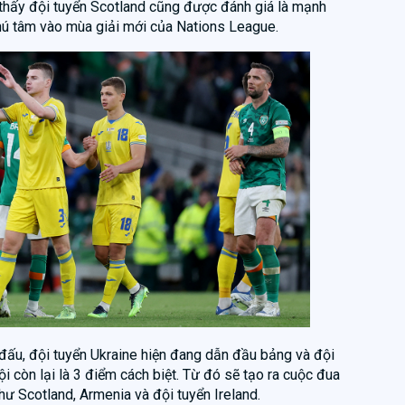
thấy đội tuyển Scotland cũng được đánh giá là mạnh
ú tâm vào mùa giải mới của Nations League.
đấu, đội tuyển Ukraine hiện đang dẫn đầu bảng và đội
i còn lại là 3 điểm cách biệt. Từ đó sẽ tạo ra cuộc đua
 như Scotland, Armenia và đội tuyển Ireland.