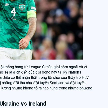
đội thăng hạng từ League C mùa giải năm ngoái và vì
ng sẽ là đích đến của đội bóng này tại kỳ Nations
 điều có thể nhận thất trong lối chơi của thầy trò HLV
ị những đối thủ như đội tuyển Scotland và đội tuyển
i lượng nhưng không tỏ ra nao núng trong những phương
Ukraine vs Ireland