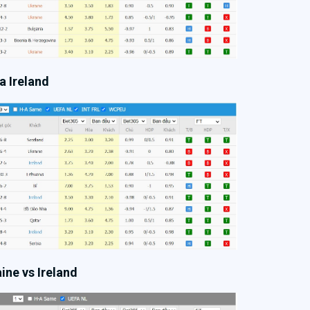
a Ireland
ine vs Ireland