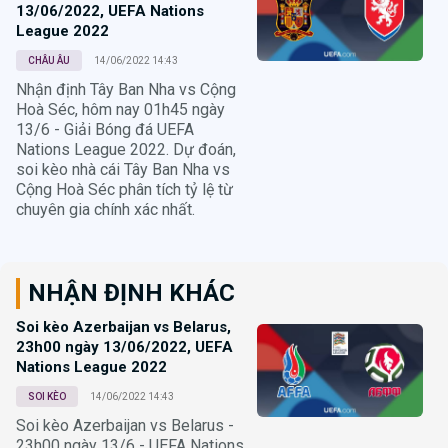
13/06/2022, UEFA Nations
League 2022
CHÂU ÂU
14/06/2022 14:43
Nhận định Tây Ban Nha vs Cộng
Hoà Séc, hôm nay 01h45 ngày
13/6 - Giải Bóng đá UEFA
Nations League 2022. Dự đoán,
soi kèo nhà cái Tây Ban Nha vs
Cộng Hoà Séc phân tích tỷ lệ từ
chuyên gia chính xác nhất.
NHẬN ĐỊNH KHÁC
Soi kèo Azerbaijan vs Belarus,
23h00 ngày 13/06/2022, UEFA
Nations League 2022
SOI KÈO
14/06/2022 14:43
Soi kèo Azerbaijan vs Belarus -
23h00 ngày 13/6 - UEFA Nations