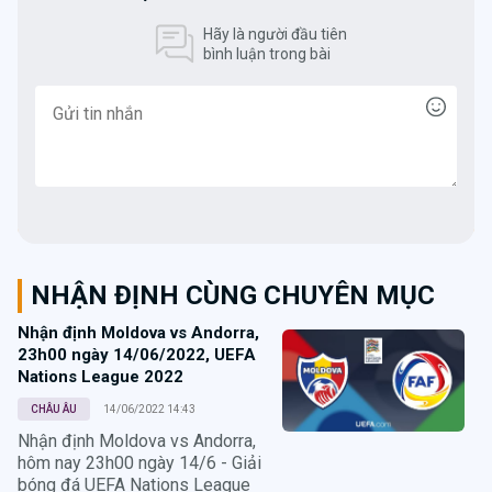
Hãy là người đầu tiên
bình luận trong bài
NHẬN ĐỊNH CÙNG CHUYÊN MỤC
Nhận định Moldova vs Andorra,
23h00 ngày 14/06/2022, UEFA
Nations League 2022
CHÂU ÂU
14/06/2022 14:43
Nhận định Moldova vs Andorra,
hôm nay 23h00 ngày 14/6 - Giải
bóng đá UEFA Nations League