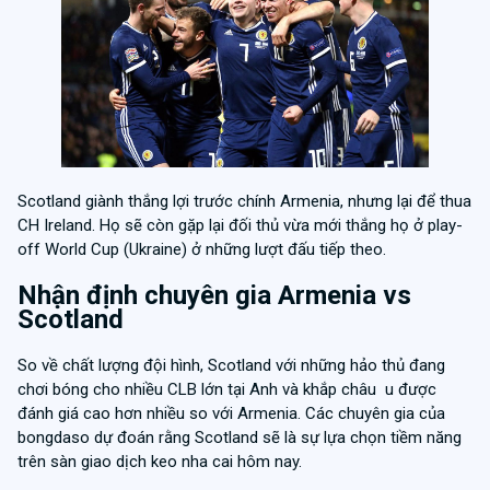
Scotland giành thắng lợi trước chính Armenia, nhưng lại để thua
CH Ireland. Họ sẽ còn gặp lại đối thủ vừa mới thắng họ ở play-
off World Cup (Ukraine) ở những lượt đấu tiếp theo.
Nhận định chuyên gia Armenia vs
Scotland
So về chất lượng đội hình, Scotland với những hảo thủ đang
chơi bóng cho nhiều CLB lớn tại Anh và khắp châu u được
đánh giá cao hơn nhiều so với Armenia. Các chuyên gia của
bongdaso dự đoán rằng Scotland sẽ là sự lựa chọn tiềm năng
trên sàn giao dịch keo nha cai hôm nay.