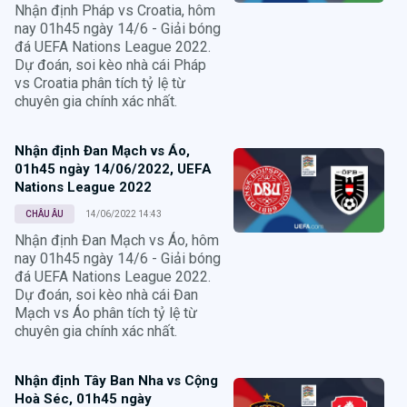
Nhận định Pháp vs Croatia, hôm
nay 01h45 ngày 14/6 - Giải bóng
đá UEFA Nations League 2022.
Dự đoán, soi kèo nhà cái Pháp
vs Croatia phân tích tỷ lệ từ
chuyên gia chính xác nhất.
Nhận định Đan Mạch vs Áo,
01h45 ngày 14/06/2022, UEFA
Nations League 2022
CHÂU ÂU
14/06/2022 14:43
Nhận định Đan Mạch vs Áo, hôm
nay 01h45 ngày 14/6 - Giải bóng
đá UEFA Nations League 2022.
Dự đoán, soi kèo nhà cái Đan
Mạch vs Áo phân tích tỷ lệ từ
chuyên gia chính xác nhất.
Nhận định Tây Ban Nha vs Cộng
Hoà Séc, 01h45 ngày