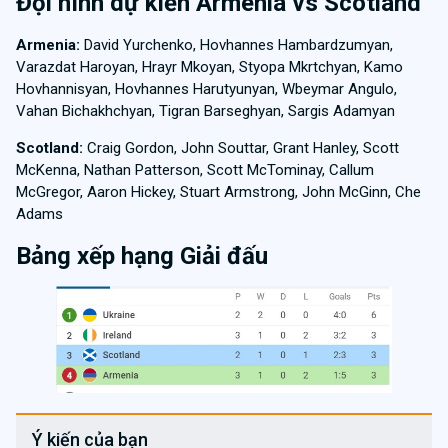
Đội hình dự kiến Armenia vs Scotland
Armenia:
David Yurchenko, Hovhannes Hambardzumyan,
Varazdat Haroyan, Hrayr Mkoyan, Styopa Mkrtchyan, Kamo
Hovhannisyan, Hovhannes Harutyunyan, Wbeymar Angulo,
Vahan Bichakhchyan, Tigran Barseghyan, Sargis Adamyan
Scotland:
Craig Gordon, John Souttar, Grant Hanley, Scott
McKenna, Nathan Patterson, Scott McTominay, Callum
McGregor, Aaron Hickey, Stuart Armstrong, John McGinn, Che
Adams
Bảng xếp hạng Giải đấu
Ý kiến của bạn