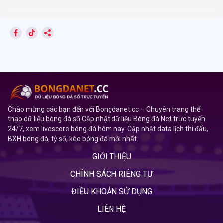
Chào mừng các bạn đến với Bongdanet.cc – Chuyên trang thể
thao dữ liệu bóng đá số.Cập nhật dữ liệu Bóng đá Net trực tuyến
24/7, xem livescore bóng đá hôm nay. Cập nhật data lịch thi đấu,
BXH bóng đá, tỷ số, kèo bóng đá mới nhất.
GIỚI THIỆU
CHÍNH SÁCH RIÊNG TƯ
ĐIỀU KHOẢN SỬ DỤNG
LIÊN HỆ