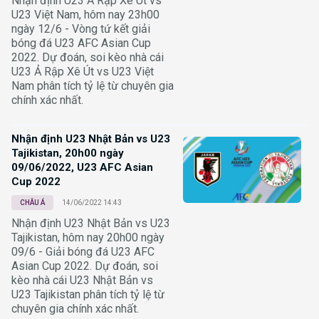
Nhận định U23 Ả Rập Xê Út vs
U23 Việt Nam, hôm nay 23h00
ngày 12/6 - Vòng tứ kết giải
bóng đá U23 AFC Asian Cup
2022. Dự đoán, soi kèo nhà cái
U23 Ả Rập Xê Út vs U23 Việt
Nam phân tích tỷ lệ từ chuyên gia
chính xác nhất.
Nhận định U23 Nhật Bản vs U23
Tajikistan, 20h00 ngày
09/06/2022, U23 AFC Asian
Cup 2022
CHÂU Á
14/06/2022 14:43
Nhận định U23 Nhật Bản vs U23
Tajikistan, hôm nay 20h00 ngày
09/6 - Giải bóng đá U23 AFC
Asian Cup 2022. Dự đoán, soi
kèo nhà cái U23 Nhật Bản vs
U23 Tajikistan phân tích tỷ lệ từ
chuyên gia chính xác nhất.