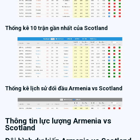
Thống kê 10 trận gần nhất của Scotland
Thống kê lịch sử đối đầu Armenia vs Scotland
Thông tin lực lượng Armenia vs
Scotland