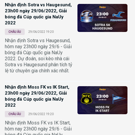
Nhận định Sotra vs Haugesund,
23h00 ngày 29/06/2022, Giải
bóng đá Cúp quốc gia NaUy
2022
CHÂU ÂU
29/06/2022 19:20
Nhận định Sotra vs Haugesund,
hôm nay 23h00 ngày 29/6 - Giải
bóng đá Cúp quốc gia NaUy
2022. Dự đoán, soi kèo nhà cái
Sotra vs Haugesund phân tích tỷ
lệ từ chuyên gia chính xác nhất.
Nhận định Moss FK vs IK Start,
23h00 ngày 29/06/2022, Giải
bóng đá Cúp quốc gia NaUy
2022
CHÂU ÂU
29/06/2022 19:20
Nhận định Moss FK vs IK Start,
hôm nay 23h00 ngày 29/6 - Giải
bóng đá Cúp quốc gia NaUy