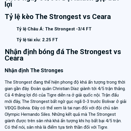
lợi
Tỷ lệ kèo The Strongest vs Ceara
Tỷ lệ Châu Á: The Strongest -3/4 FT
Tỷ lệ tài xỉu: 2.25 FT
Nhận định bóng đá The Strongest vs
Ceara
Nhận định The Stronges
The Strongest đang thể hiện phong độ khá ấn tượng trong thời
gian gần đây. Đoàn quân Christian Díaz giành tới 4/5 trận thắng.
Cả 4 thắng lợi đó của Tigre diễn ra ở giải quốc nội. Trận đấu
mới đây, The Strongest bất ngờ gục ngã 0-3 trước Bolivar ở giải
VĐQG Bolivia. Đây có thể xem là tai nạn đối với đội chủ sân
Olympic Hernando Siles. Những kết quả mà The Strongest
giành được trên sân nhà khá ấn tượng khi họ bất bại 4/5 trận.
Có thể nói, sân nhà là điểm tựa tinh thần đối với Tigre.