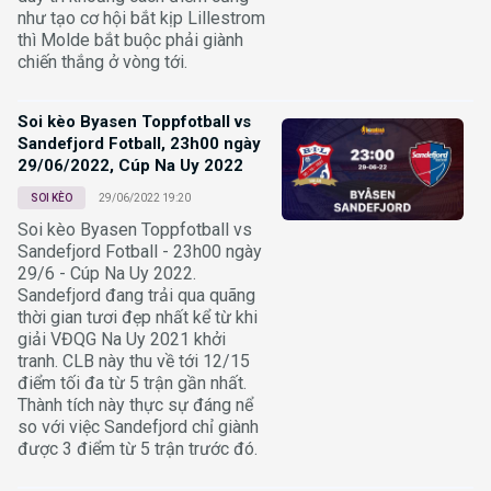
như tạo cơ hội bắt kịp Lillestrom
thì Molde bắt buộc phải giành
chiến thắng ở vòng tới.
Soi kèo Byasen Toppfotball vs
Sandefjord Fotball, 23h00 ngày
29/06/2022, Cúp Na Uy 2022
SOI KÈO
29/06/2022 19:20
Soi kèo Byasen Toppfotball vs
Sandefjord Fotball - 23h00 ngày
29/6 - Cúp Na Uy 2022.
Sandefjord đang trải qua quãng
thời gian tươi đẹp nhất kể từ khi
giải VĐQG Na Uy 2021 khởi
tranh. CLB này thu về tới 12/15
điểm tối đa từ 5 trận gần nhất.
Thành tích này thực sự đáng nể
so với việc Sandefjord chỉ giành
được 3 điểm từ 5 trận trước đó.