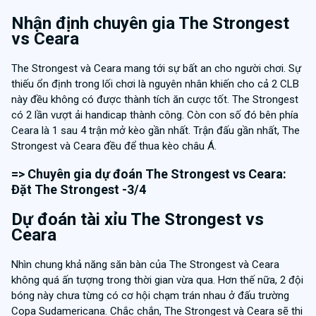
Nhận định chuyên gia The Strongest
vs Ceara
The Strongest và Ceara mang tới sự bất an cho người chơi. Sự
thiếu ổn định trong lối chơi là nguyên nhân khiến cho cả 2 CLB
này đều không có được thành tích ăn cược tốt. The Strongest
có 2 lần vượt ải handicap thành công. Còn con số đó bên phía
Ceara là 1 sau 4 trận mở kèo gần nhất. Trận đấu gần nhất, The
Strongest và Ceara đều để thua kèo châu Á.
=> Chuyên gia dự đoán The Strongest vs Ceara:
Đặt The Strongest -3/4
Dự đoán tài xỉu The Strongest vs
Ceara
Nhìn chung khả năng săn bàn của The Strongest và Ceara
không quá ấn tượng trong thời gian vừa qua. Hơn thế nữa, 2 đội
bóng này chưa từng có cơ hội chạm trán nhau ở đấu trường
Copa Sudamericana. Chắc chắn, The Strongest và Ceara sẽ thi