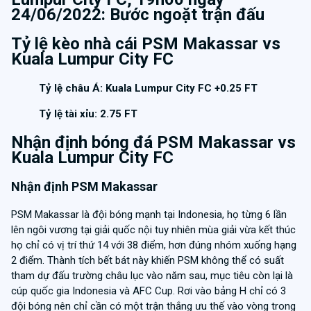
24/06/2022: Bước ngoặt trận đấu
Tỷ lệ kèo nhà cái PSM Makassar vs
Kuala Lumpur City FC
Tỷ lệ châu Á: Kuala Lumpur City FC +0.25 FT
Tỷ lệ tài xỉu: 2.75 FT
Nhận định bóng đá PSM Makassar vs
Kuala Lumpur City FC
Nhận định PSM Makassar
PSM Makassar là đội bóng mạnh tại Indonesia, họ từng 6 lần
lên ngôi vương tại giải quốc nội tuy nhiên mùa giải vừa kết thúc
họ chỉ có vị trí thứ 14 với 38 điểm, hơn đúng nhóm xuống hạng
2 điểm. Thành tích bết bát này khiến PSM không thể có suất
tham dự đấu trường châu lục vào năm sau, mục tiêu còn lại là
cúp quốc gia Indonesia và AFC Cup. Rơi vào bảng H chỉ có 3
đội bóng nên chỉ cần có một trận thắng ưu thế vào vòng trong