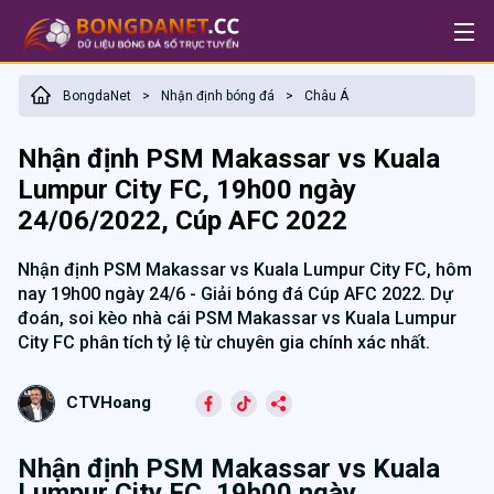
BongdaNet
Nhận định bóng đá
Châu Á
>
>
Nhận định PSM Makassar vs Kuala
Lumpur City FC, 19h00 ngày
24/06/2022, Cúp AFC 2022
Nhận định PSM Makassar vs Kuala Lumpur City FC, hôm
nay 19h00 ngày 24/6 - Giải bóng đá Cúp AFC 2022. Dự
đoán, soi kèo nhà cái PSM Makassar vs Kuala Lumpur
City FC phân tích tỷ lệ từ chuyên gia chính xác nhất.
CTVHoang
Nhận định PSM Makassar vs Kuala
Lumpur City FC, 19h00 ngày