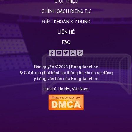
GIỚI THIỆU
CHÍNH SÁCH RIÊNG TƯ
ĐIỀU KHOẢN SỬ DỤNG
LIÊN HỆ
FAQ
Bản quyền ©2023 | Bongdanet.cc
© Chỉ được phát hành lại thông tin khi có sự đồng
ý bằng văn bản của Bongdanet.cc
Địa chỉ :
Hà Nội, Việt Nam