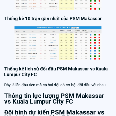
Thống kê 10 trận gần nhất của PSM Makassar
Thống kê lịch sử đối đầu PSM Makassar vs Kuala
Lumpur City FC
Đây là lần đầu tiên mà cả hai đội có cơ hội đối đầu với nhau
Thông tin lực lượng PSM Makassar
vs Kuala Lumpur City FC
PSM Makassar vs
Đội hình dự kiến