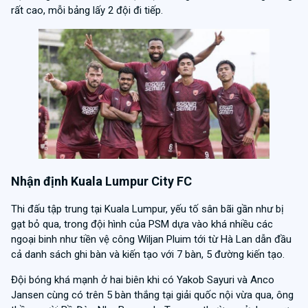
rất cao, mỗi bảng lấy 2 đội đi tiếp.
Nhận định Kuala Lumpur City FC
Thi đấu tập trung tại Kuala Lumpur, yếu tố sân bãi gần như bị
gạt bỏ qua, trong đội hình của PSM dựa vào khá nhiều các
ngoại binh như tiền vệ công Wiljan Pluim tới từ Hà Lan dẫn đầu
cả danh sách ghi bàn và kiến tạo với 7 bàn, 5 đường kiến tạo.
Đội bóng khá mạnh ở hai biên khi có Yakob Sayuri và Anco
Jansen cùng có trên 5 bàn thắng tại giải quốc nội vừa qua, ông