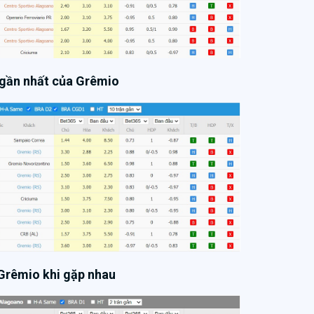
 gần nhất của Grêmio
 Grêmio khi gặp nhau