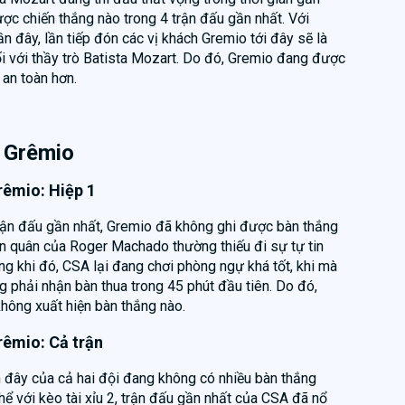
ợc chiến thắng nào trong 4 trận đấu gần nhất. Với
n đây, lần tiếp đón các vị khách Gremio tới đây sẽ là
i với thầy trò Batista Mozart. Do đó, Gremio đang được
 an toàn hơn.
s Grêmio
rêmio: Hiệp 1
trận đấu gần nhất, Gremio đã không ghi được bàn thắng
àn quân của Roger Machado thường thiếu đi sự tự tin
ng khi đó, CSA lại đang chơi phòng ngự khá tốt, khi mà
ng phải nhận bàn thua trong 45 phút đầu tiên. Do đó,
không xuất hiện bàn thắng nào.
rêmio: Cả trận
 đây của cả hai đội đang không có nhiều bàn thắng
thể với kèo tài xỉu 2, trận đấu gần nhất của CSA đã nổ