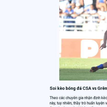
Soi kèo bóng đá CSA vs Grêmi
Theo các chuyên gia nhận định kèo 
này, tuy nhiên, thầy trò huấn luyệ