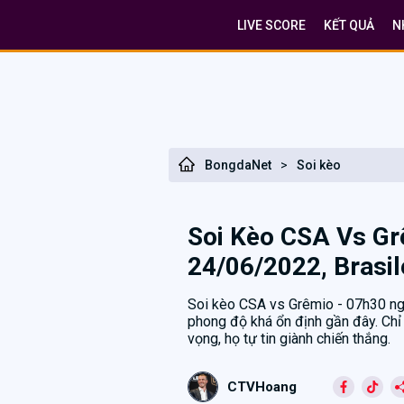
LIVE SCORE
KẾT QUẢ
N
BongdaNet
>
Soi kèo
Soi Kèo CSA Vs Gr
24/06/2022, Brasil
Soi kèo CSA vs Grêmio - 07h30 ngà
phong độ khá ổn định gần đây. Chỉ 
vọng, họ tự tin giành chiến thắng.
CTVHoang