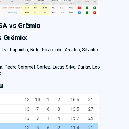
CSA vs Grêmio
s Grêmio:
les, Raphinha, Neto, Ricardinho, Arnaldo, Silvinho,
, Pedro Geromel, Cortez, Lucas Silva, Darlan, Léo
o.
u