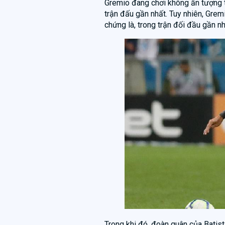
Gremio đang chơi không ấn tượng t
trận đấu gần nhất. Tuy nhiên, Grem
chứng là, trong trận đối đầu gần n
Trong khi đó, đoàn quân của Batist