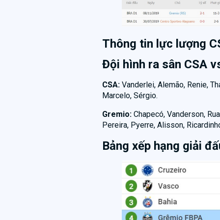
Thông tin lực lượng 
Đội hình ra sân CSA v
CSA:
Vanderlei, Alemão, Renie, Tha
Marcelo, Sérgio.
Gremio:
Chapecó, Vanderson, Ruan
Pereira, Pyerre, Alisson, Ricardinh
Bảng xếp hạng giải đấ