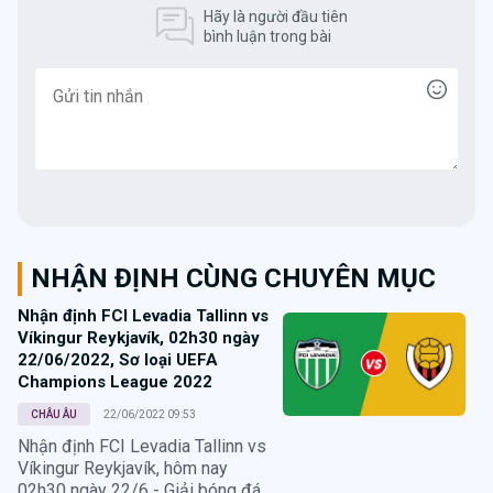
Hãy là người đầu tiên
bình luận trong bài
NHẬN ĐỊNH CÙNG CHUYÊN MỤC
Nhận định FCI Levadia Tallinn vs
Víkingur Reykjavík, 02h30 ngày
22/06/2022, Sơ loại UEFA
Champions League 2022
CHÂU ÂU
22/06/2022 09:53
Nhận định FCI Levadia Tallinn vs
Víkingur Reykjavík, hôm nay
02h30 ngày 22/6 - Giải bóng đá