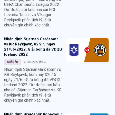
UEFA Champions League 2022.
Dự đoán, soi kèo nhà cái FCI
Levadia Tallinn vs Víkingur
Reykjavík phân tích tỷ lệ từ
chuyên gia chính xác nhất.
Nhận định Stjarnan Garðabær
vs KR Reykjavík, 02h15 ngày
21/06/2022, Giải bóng đá VĐQG
Iceland 2022
CHÂU ÂU
22/06/2022 09:53
Nhận định Stjarnan Garðabær vs
KR Reykjavík, hôm nay 02h15
ngày 21/6 - Giải bóng đá VĐQG
Iceland 2022. Dự đoán, soi kèo
nhà cái Stjarnan Garðabær vs KR
Reykjavík phân tích tỷ lệ từ
chuyên gia chính xác nhất.
Nhận định Breiðablik Kópavogur