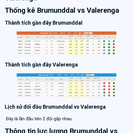
Thống kê Brumunddal vs Valerenga
Thành tích gần đây Brumunddal
Thành tích gần đây Valerenga
Lịch sử đối đầu Brumunddal vs Valerenga
Đây là lần đầu tiên 2 đội gặp nhau.
Thông tin lực lượng Brumunddal vs