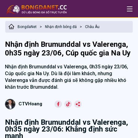
BongdaNet
Nhận định bóng đá
Châu Âu
>
>
Nhận định Brumunddal vs Valerenga,
0h35 ngày 23/06, Cúp quốc gia Na Uy
Nhận định Brumunddal vs Valerenga, 0h35 ngày 23/06,
Cúp quốc gia Na Uy. Dù là đội làm khách, nhưng
Valerenga vẫn được đánh giá sẽ không gặp nhiều khó
khăn trước Brumunddal.
CTVHoang
Nhận định Brumunddal vs Valerenga,
0h35 ngày 23/06: Khẳng định sức
mạnh