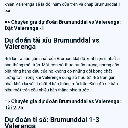
khiến Valerenga sẽ là đội nằm cửa trên và chấp Brumunddal 1
bàn.
=> Chuyên gia dự đoán Brumunddal vs Valerenga:
Đặt Valerenga -1
Dự đoán tài xỉu Brumunddal vs
Valerenga
4/6 lần ra sân gần nhất của Brumunddal đã xuất hiện ít nhất 5
bàn thắng mỗi trận. Một con số thức sự ấn tượng, nhưng cần
biết rằng hạng đấu của họ không có những đội bóng chất
lượng tốt. Trong khi Valerenga cũng sở hữu tới 4/5 trận gần
nhất khép lại với ít nhất 4 bàn thắng mỗi trận. Điều đó sẽ báo
hiệu một trận cầu nhiều bàn thắng phía trước.
=> Chuyên gia dự đoán Brumunddal vs Valerenga:
Tài 2.75
Dự đoán tỉ số: Brumunddal 1-3
Valerenga