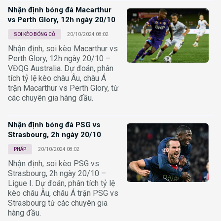
Nhận định bóng đá Macarthur
vs Perth Glory, 12h ngày 20/10
SOI KÈO BÓNG CỎ
20/10/2024 08:02
Nhận định, soi kèo Macarthur vs
Perth Glory, 12h ngày 20/10 –
VĐQG Australia. Dự đoán, phân
tích tỷ lệ kèo châu Âu, châu Á
trận Macarthur vs Perth Glory, từ
các chuyên gia hàng đầu.
Nhận định bóng đá PSG vs
Strasbourg, 2h ngày 20/10
PHÁP
20/10/2024 08:02
Nhận định, soi kèo PSG vs
Strasbourg, 2h ngày 20/10 –
Ligue I. Dự đoán, phân tích tỷ lệ
kèo châu Âu, châu Á trận PSG vs
Strasbourg từ các chuyên gia
hàng đầu.