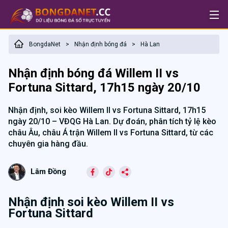
BongdaNet
Nhận định bóng đá
Hà Lan
>
>
Nhận định bóng đá Willem II vs
Fortuna Sittard, 17h15 ngày 20/10
Nhận định, soi kèo Willem II vs Fortuna Sittard, 17h15
ngày 20/10 – VĐQG Hà Lan. Dự đoán, phân tích tỷ lệ kèo
châu Âu, châu Á trận Willem II vs Fortuna Sittard, từ các
chuyên gia hàng đầu.
Lâm Đồng
Nhận định soi kèo Willem II vs
Fortuna Sittard