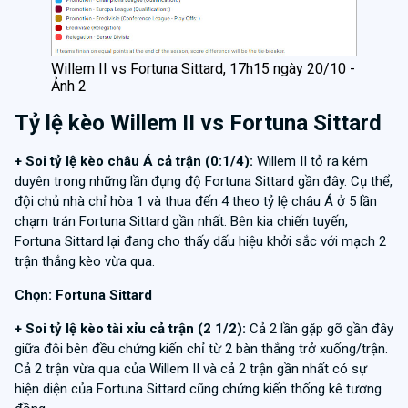
Willem II vs Fortuna Sittard, 17h15 ngày 20/10 -
Ảnh 2
Tỷ lệ kèo Willem II vs Fortuna Sittard
+ Soi tỷ lệ kèo châu Á cả trận (0:1/4):
Willem II tỏ ra kém
duyên trong những lần đụng độ Fortuna Sittard gần đây. Cụ thể,
đội chủ nhà chỉ hòa 1 và thua đến 4 theo tỷ lệ châu Á ở 5 lần
chạm trán Fortuna Sittard gần nhất. Bên kia chiến tuyến,
Fortuna Sittard lại đang cho thấy dấu hiệu khởi sắc với mạch 2
trận thắng kèo vừa qua.
Chọn: Fortuna Sittard
+ Soi tỷ lệ kèo tài xỉu cả trận (2 1/2):
Cả 2 lần gặp gỡ gần đây
giữa đôi bên đều chứng kiến chỉ từ 2 bàn thắng trở xuống/trận.
Cả 2 trận vừa qua của Willem II và cả 2 trận gần nhất có sự
hiện diện của Fortuna Sittard cũng chứng kiến thống kê tương