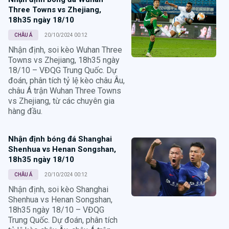
Three Towns vs Zhejiang,
18h35 ngày 18/10
CHÂU Á
20/10/2024 00:12
Nhận định, soi kèo Wuhan Three
Towns vs Zhejiang, 18h35 ngày
18/10 – VĐQG Trung Quốc. Dự
đoán, phân tích tỷ lệ kèo châu Âu,
châu Á trận Wuhan Three Towns
vs Zhejiang, từ các chuyên gia
hàng đầu.
Nhận định bóng đá Shanghai
Shenhua vs Henan Songshan,
18h35 ngày 18/10
CHÂU Á
20/10/2024 00:12
Nhận định, soi kèo Shanghai
Shenhua vs Henan Songshan,
18h35 ngày 18/10 – VĐQG
Trung Quốc. Dự đoán, phân tích