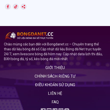
Chào mừng các bạn đến với Bongdanet.cc – Chuyên trang thể
thao dữ liệu bóng đá số.Cập nhật dữ liệu Bóng đá Net trực tuyến
24/7, xem livescore bóng đá hôm nay. Cập nhật data lịch thi đấu,
BXH bóng đá, tỷ số, kèo bóng đá mới nhất.
GIỚI THIỆU
CHÍNH SÁCH RIÊNG TƯ
ĐIỀU KHOẢN SỬ DỤNG
LIÊN HỆ
FAQ