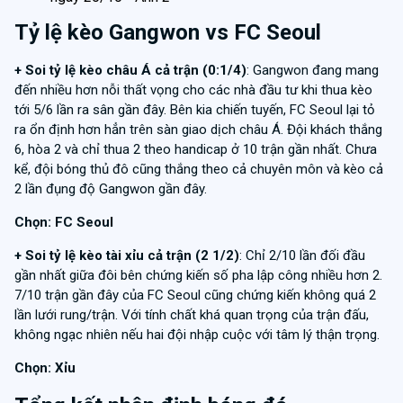
Tỷ lệ kèo Gangwon vs FC Seoul
+ Soi tỷ lệ kèo châu Á cả trận (0:1/4)
: Gangwon đang mang
đến nhiều hơn nỗi thất vọng cho các nhà đầu tư khi thua kèo
tới 5/6 lần ra sân gần đây. Bên kia chiến tuyến, FC Seoul lại tỏ
ra ổn định hơn hẳn trên sàn giao dịch châu Á. Đội khách thắng
6, hòa 2 và chỉ thua 2 theo handicap ở 10 trận gần nhất. Chưa
kể, đội bóng thủ đô cũng thắng theo cả chuyên môn và kèo cả
2 lần đụng độ Gangwon gần đây.
Chọn: FC Seoul
+ Soi tỷ lệ kèo tài xỉu cả trận (2 1/2)
: Chỉ 2/10 lần đối đầu
gần nhất giữa đôi bên chứng kiến số pha lập công nhiều hơn 2.
7/10 trận gần đây của FC Seoul cũng chứng kiến không quá 2
lần lưới rung/trận. Với tính chất khá quan trọng của trận đấu,
không ngạc nhiên nếu hai đội nhập cuộc với tâm lý thận trọng.
Chọn: Xỉu