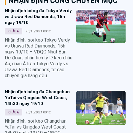
NHẬN ĐỊNH CÙNG CHUYÊN MỤC
Nhận định bóng đá Tokyo Verdy
vs Urawa Red Diamonds, 15h
ngày 19/10
CHÂU Á
20/10/2024 00:12
Nhận định, soi kèo Tokyo Verdy
vs Urawa Red Diamonds, 15h
ngày 19/10 – VĐQG Nhật Bản.
Dự đoán, phân tích tỷ lệ kèo châu
Âu, châu Á trận Tokyo Verdy vs
Urawa Red Diamonds, từ các
chuyên gia hàng đầu.
Nhận định bóng đá Changchun
YaTai vs Qingdao West Coast,
14h30 ngày 19/10
CHÂU Á
20/10/2024 00:12
Nhận định, soi kèo Changchun
YaTai vs Qingdao West Coast,
14h30 ngày 19/10 – VĐQG