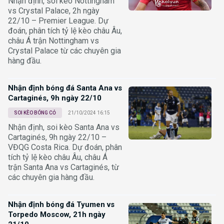
Nhận định, soi kèo Nottingham
vs Crystal Palace, 2h ngày
22/10 – Premier League. Dự
đoán, phân tích tỷ lệ kèo châu Âu,
châu Á trận Nottingham vs
Crystal Palace từ các chuyên gia
hàng đầu.
Nhận định bóng đá Santa Ana vs
Cartaginés, 9h ngày 22/10
SOI KÈO BÓNG CỎ
21/10/2024 16:15
Nhận định, soi kèo Santa Ana vs
Cartaginés, 9h ngày 22/10 –
VĐQG Costa Rica. Dự đoán, phân
tích tỷ lệ kèo châu Âu, châu Á
trận Santa Ana vs Cartaginés, từ
các chuyên gia hàng đầu.
Nhận định bóng đá Tyumen vs
Torpedo Moscow, 21h ngày