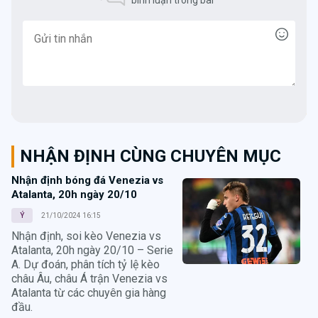
NHẬN ĐỊNH CÙNG CHUYÊN MỤC
Nhận định bóng đá Venezia vs
Atalanta, 20h ngày 20/10
Ý
21/10/2024 16:15
Nhận định, soi kèo Venezia vs
Atalanta, 20h ngày 20/10 – Serie
A. Dự đoán, phân tích tỷ lệ kèo
châu Âu, châu Á trận Venezia vs
Atalanta từ các chuyên gia hàng
đầu.