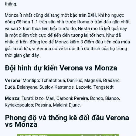
thắng.
Monza ít nhất cũng đã tăng một bậc trên BXH, khi họ ngược
dòng để hòa 1-1 trên sân nhà trước Roma ở trận đấu gần nhất,
và sau 2 trận thua liên tiếp trước đó, Nesta mô tả kết quả này
là một điểm tích cực để tiến đến tương lai tốt hơn. Như đã
nhắc ở trên, động lực để Monza kiếm 3 điểm đầu tiên của mùa
giải là rất lớn, vì Verona có vẻ là đối thủ ưa thích của họ trong
thời gian gần đây.
Đội hình dự kiến Verona vs Monza
Verona
:
Montipo; Tchatchoua, Daniliuc, Magnani, Bradaric;
Duda, Belahyane; Suslov, Kastanos, Lazovic; Tengstedt.
Monza
: Turati; Izzo, Mari, Carboni; Pereira, Bondo, Bianco,
Kyriakopoulos; Pessina, Maldini; Djuric.
Phong độ và thống kê đối đầu Verona
vs Monza