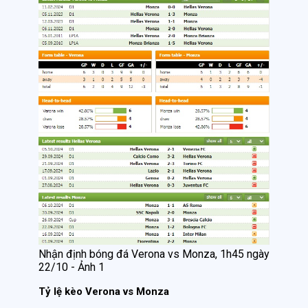
Nhận định bóng đá Verona vs Monza, 1h45 ngày
22/10 - Ảnh 1
Tỷ lệ kèo Verona vs Monza