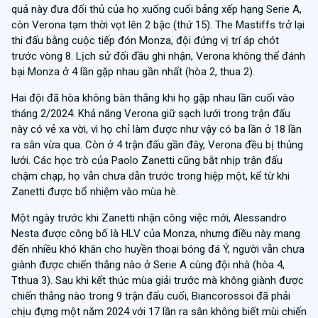
quả này đưa đối thủ của họ xuống cuối bảng xếp hạng Serie A,
còn Verona tạm thời vọt lên 2 bậc (thứ 15). The Mastiffs trở lại
thi đấu bằng cuộc tiếp đón Monza, đội đứng vị trí áp chót
trước vòng 8. Lịch sử đối đầu ghi nhận, Verona không thể đánh
bại Monza ở 4 lần gặp nhau gần nhất (hòa 2, thua 2).
Hai đội đã hòa không bàn thắng khi họ gặp nhau lần cuối vào
tháng 2/2024. Khả năng Verona giữ sạch lưới trong trận đấu
này có vẻ xa vời, vì họ chỉ làm được như vậy có ba lần ở 18 lần
ra sân vừa qua. Còn ở 4 trận đấu gần đây, Verona đều bị thủng
lưới. Các học trò của Paolo Zanetti cũng bắt nhịp trận đấu
chậm chạp, họ vẫn chưa dẫn trước trong hiệp một, kể từ khi
Zanetti được bổ nhiệm vào mùa hè.
Một ngày trước khi Zanetti nhận công việc mới, Alessandro
Nesta được công bố là HLV của Monza, nhưng điều này mang
đến nhiều khó khăn cho huyền thoại bóng đá Ý, người vẫn chưa
giành được chiến thắng nào ở Serie A cùng đội nhà (hòa 4,
Tthua 3). Sau khi kết thúc mùa giải trước mà không giành được
chiến thắng nào trong 9 trận đấu cuối, Biancorossoi đã phải
chịu đựng một năm 2024 với 17 lần ra sân không biết mùi chiến