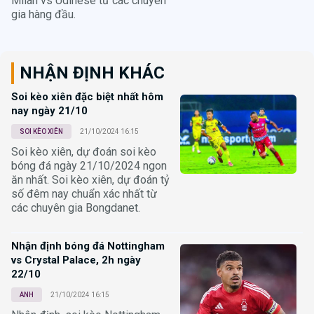
Milan vs Udinese từ các chuyên
gia hàng đầu.
NHẬN ĐỊNH KHÁC
Soi kèo xiên đặc biệt nhất hôm
nay ngày 21/10
SOI KÈO XIÊN
21/10/2024 16:15
Soi kèo xiên, dự đoán soi kèo
bóng đá ngày 21/10/2024 ngon
ăn nhất. Soi kèo xiên, dự đoán tỷ
số đêm nay chuẩn xác nhất từ
các chuyên gia Bongdanet.
Nhận định bóng đá Nottingham
vs Crystal Palace, 2h ngày
22/10
ANH
21/10/2024 16:15