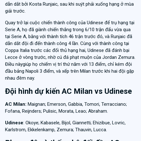
dẫn dắt bởi Kosta Runjaic, sau khi suýt phải xuống hạng ở mùa
giải trước.
Quay trở lại cuộc chiến thành công của Udinese để trụ hạng tại
Serie A, họ đã giành chiến thắng trong 6/10 trận đấu vừa qua
tại Serie A, bằng với thành tích 46 trận trước đó, và Runjaic đã
dẫn dắt đội đi đến thành công 4 lần. Cùng với thành công tại
Coppa Italia trước các đối thủ hạng hai, Udinese đã đánh bại
Lecce ở vòng trước, nhờ cú đá phạt muộn của Jordan Zemura.
Điều nàygiúp họ chiếm vị trí thứ năm với 13 điểm, chỉ kém đội
đầu bảng Napoli 3 điểm, và xếp trên Milan trước khi hai đội gặp
nhau đêm nay.
Đội hình dự kiến AC Milan vs Udinese
AC Milan
:
Maignan; Emerson, Gabbia, Tomori, Terracciano;
Fofana, Reijnders; Pulisic, Morata, Leao; Abraham.
Udinese
: Okoye; Kabasele, Bijol, Giannetti; Ehizibue, Lovric,
Karlstrom, Ekkelenkamp, Zemura; Thauvin, Lucca.