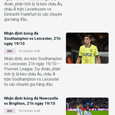
đoán, phân tích tỷ lệ kèo châu Âu,
châu Á trận Leverkusen vs
Eintracht Frankfurt từ các chuyên
gia hàng đầu.
Nhận định bóng đá
Southampton vs Leicester, 21h
ngày 19/10
ANH
19/10/2024 16:09
Nhận định, soi kèo Southampton
vs Leicester, 21h ngày 19/10 –
Premier League. Dự đoán, phân
tích tỷ lệ kèo châu Âu, châu Á
trận Southampton vs Leicester
từ các chuyên gia hàng đầu.
Nhận định bóng đá Newcastle
vs Brighton, 21h ngày 19/10
ANH
19/10/2024 16:09