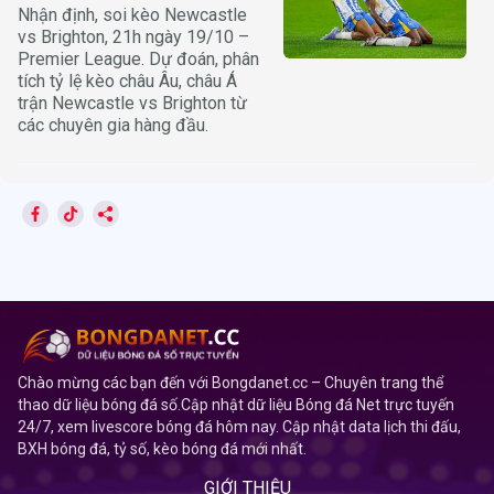
Nhận định, soi kèo Newcastle
vs Brighton, 21h ngày 19/10 –
Premier League. Dự đoán, phân
tích tỷ lệ kèo châu Âu, châu Á
trận Newcastle vs Brighton từ
các chuyên gia hàng đầu.
Chào mừng các bạn đến với Bongdanet.cc – Chuyên trang thể
thao dữ liệu bóng đá số.Cập nhật dữ liệu Bóng đá Net trực tuyến
24/7, xem livescore bóng đá hôm nay. Cập nhật data lịch thi đấu,
BXH bóng đá, tỷ số, kèo bóng đá mới nhất.
GIỚI THIỆU