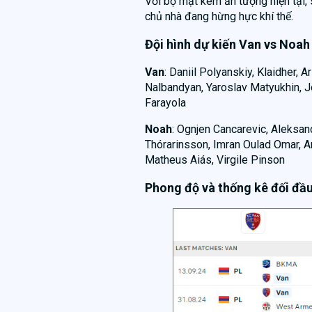
Với bộ mặt kém ấn tượng hiện tại, 
chủ nhà đang hừng hực khí thế.
Đội hình dự kiến Van vs Noah
Van
: Daniil Polyanskiy, Klaidher, 
Nalbandyan, Yaroslav Matyukhin, 
Farayola
Noah
: Ognjen Cancarevic, Aleksan
Thórarinsson, Imran Oulad Omar, 
Matheus Aiás, Virgile Pinson
Phong độ và thống kê đối đầ