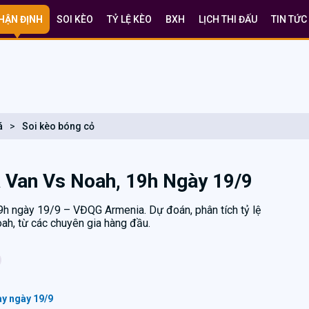
HẬN ĐỊNH
SOI KÈO
TỶ LỆ KÈO
BXH
LỊCH THI ĐẤU
TIN TỨC
á
>
Soi kèo bóng cỏ
 Van Vs Noah, 19h Ngày 19/9
9h ngày 19/9 – VĐQG Armenia. Dự đoán, phân tích tỷ lệ
ah, từ các chuyên gia hàng đầu.
ay ngày 19/9