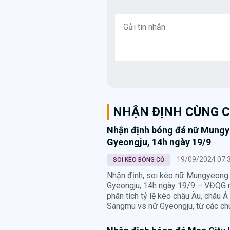
NHẬN ĐỊNH CÙNG 
Nhận định bóng đá nữ Mung
Gyeongju, 14h ngày 19/9
19/09/2024 07:
SOI KÈO BÓNG CỎ
Nhận định, soi kèo nữ Mungyeong
Gyeongju, 14h ngày 19/9 – VĐQG 
phân tích tỷ lệ kèo châu Âu, châu
Sangmu vs nữ Gyeongju, từ các ch