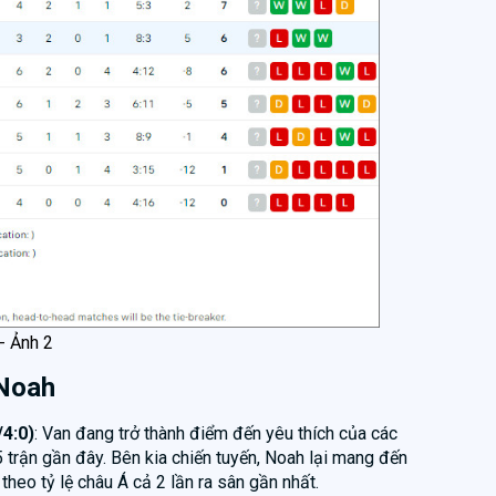
- Ảnh 2
Noah
/4:0)
: Van đang trở thành điểm đến yêu thích của các
5 trận gần đây. Bên kia chiến tuyến, Noah lại mang đến
 theo tỷ lệ châu Á cả 2 lần ra sân gần nhất.