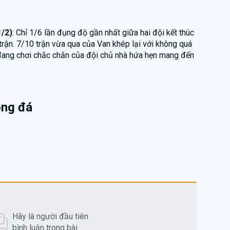
1/2)
: Chỉ 1/6 lần đụng độ gần nhất giữa hai đội kết thúc
/trận. 7/10 trận vừa qua của Van khép lại với không quá
ủ đang chơi chắc chắn của đội chủ nhà hứa hẹn mang đến
óng đá
Hãy là người đầu tiên
bình luận trong bài