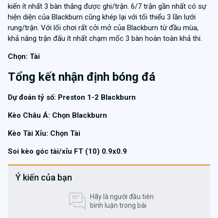
kiến ít nhất 3 bàn thắng được ghi/trận. 6/7 trận gần nhất có sự
hiện diện của Blackburn cũng khép lại với tối thiểu 3 lần lưới
rung/trận. Với lối chơi rất cởi mở của Blackburn từ đầu mùa,
khả năng trận đấu ít nhất chạm mốc 3 bàn hoàn toàn khả thi.
Chọn: Tài
Tổng kết nhận định bóng đá
Dự đoán tỷ số: Preston 1-2 Blackburn
Kèo Châu Á: Chọn Blackburn
Kèo Tài Xỉu: Chọn Tài
Soi kèo góc tài/xỉu FT (10) 0.9x0.9
Ý kiến của bạn
Hãy là người đầu tiên
bình luận trong bài