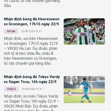
vs Lazio, từ các chuyên gia hàng
đầu.
Nhận định bóng đá Heerenveen
vs Groningen, 17h15 ngày 22/9
HÀ LAN
22/09/2024 07:31
Nhận định, soi kèo Heerenveen
vs Groningen, 17h15 ngày 22/9
– VĐQG Hà Lan. Dự đoán, phân
tích tỷ lệ kèo châu Âu, châu Á
trận Heerenveen vs Groningen,
từ các chuyên gia hàng đầu.
Nhận định bóng đá Tokyo Verdy
vs Sagan Tosu, 16h ngày 22/9
CHÂU Á
22/09/2024 07:31
Nhận định, soi kèo Tokyo Verdy
vs Sagan Tosu, 16h ngày 22/9 –
VĐQG Nhật Bản. Dự đoán, phân