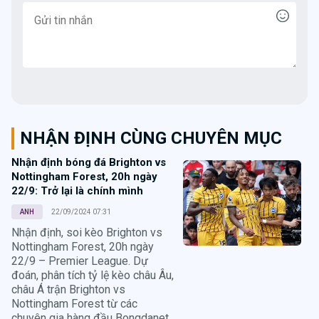
NHẬN ĐỊNH CÙNG CHUYÊN MỤC
Nhận định bóng đá Brighton vs
Nottingham Forest, 20h ngày
22/9: Trở lại là chính mình
ANH
22/09/2024 07:31
Nhận định, soi kèo Brighton vs
Nottingham Forest, 20h ngày
22/9 – Premier League. Dự
đoán, phân tích tỷ lệ kèo châu Âu,
châu Á trận Brighton vs
Nottingham Forest từ các
chuyên gia hàng đầu Bongdanet.