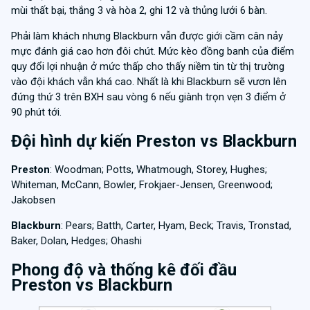
mùi thất bại, thắng 3 và hòa 2, ghi 12 và thủng lưới 6 bàn.
Phải làm khách nhưng Blackburn vẫn được giới cầm cân nảy
mực đánh giá cao hơn đôi chút. Mức kèo đồng banh của điểm
quy đổi lợi nhuận ở mức thấp cho thấy niềm tin từ thị trường
vào đội khách vẫn khá cao. Nhất là khi Blackburn sẽ vươn lên
đứng thứ 3 trên BXH sau vòng 6 nếu giành trọn vẹn 3 điểm ở
90 phút tới.
Đội hình dự kiến Preston vs Blackburn
Preston
: Woodman; Potts, Whatmough, Storey, Hughes;
Whiteman, McCann, Bowler, Frokjaer-Jensen, Greenwood;
Jakobsen
Blackburn
: Pears; Batth, Carter, Hyam, Beck; Travis, Tronstad,
Baker, Dolan, Hedges; Ohashi
Phong độ và thống kê đối đầu
Preston vs Blackburn