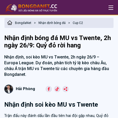
BongdaNet
Nhận định bóng đá
Cup C2
>
>
Nhận định bóng đá MU vs Twente, 2h
ngày 26/9: Quỷ đỏ rời hang
Nhận định, soi kèo MU vs Twente, 2h ngày 26/9 –
Europa League. Dự đoán, phân tích tỷ lệ kèo châu Âu,
châu Á trận MU vs Twente từ các chuyên gia hàng đầu
Bongdanet.
Hải Phòng
Nhận định soi kèo
MU vs Twente
Trận đấu này đánh dấu lần đầu tiên hai đội gặp nhau; Quỷ đỏ