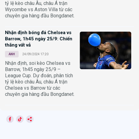
tỷ lệ kèo châu Âu, châu Á trận
Wycombe vs Aston Villa từ các
chuyên gia hàng đầu Bongdanet.
Nhận định bóng đá Chelsea vs
Barrow, 1h45 ngày 25/9: Chiến
thắng vất vả
ANH
24/09/2024 17:20
Nhận định, soi kèo Chelsea vs
Barrow, 1h45 ngày 25/9 –
League Cup. Dự đoán, phân tích
tỷ lệ kèo châu Âu, châu Á trận
Chelsea vs Barrow từ các
chuyên gia hàng đầu Bongdanet.