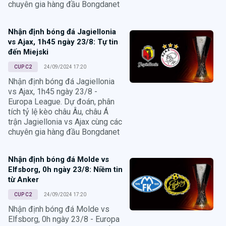
chuyên gia hàng đầu Bongdanet
Nhận định bóng đá Jagiellonia
vs Ajax, 1h45 ngày 23/8: Tự tin
đến Miejski
CUP C2
24/09/2024 17:20
Nhận định bóng đá Jagiellonia
vs Ajax, 1h45 ngày 23/8 -
Europa League. Dự đoán, phân
tích tỷ lệ kèo châu Âu, châu Á
trận Jagiellonia vs Ajax cùng các
chuyên gia hàng đầu Bongdanet
Nhận định bóng đá Molde vs
Elfsborg, 0h ngày 23/8: Niềm tin
từ Anker
CUP C2
24/09/2024 17:20
Nhận định bóng đá Molde vs
Elfsborg, 0h ngày 23/8 - Europa