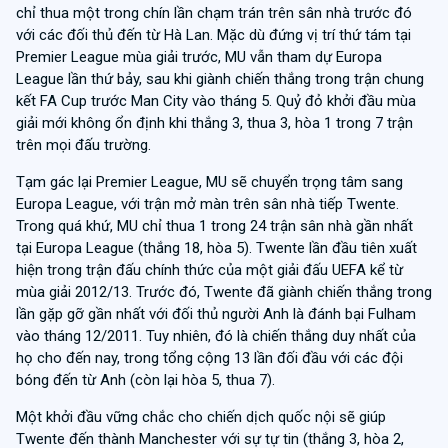
chỉ thua một trong chín lần chạm trán trên sân nhà trước đó
với các đối thủ đến từ Hà Lan. Mặc dù đứng vị trí thứ tám tại
Premier League mùa giải trước, MU vẫn tham dự Europa
League lần thứ bảy, sau khi giành chiến thắng trong trận chung
kết FA Cup trước Man City vào tháng 5. Quỷ đỏ khởi đầu mùa
giải mới không ổn định khi thắng 3, thua 3, hòa 1 trong 7 trận
trên mọi đấu trường.
Tạm gác lại Premier League, MU sẽ chuyển trọng tâm sang
Europa League, với trận mở màn trên sân nhà tiếp Twente.
Trong quá khứ, MU chỉ thua 1 trong 24 trận sân nhà gần nhất
tại Europa League (thắng 18, hòa 5). Twente lần đầu tiên xuất
hiện trong trận đấu chính thức của một giải đấu UEFA kể từ
mùa giải 2012/13. Trước đó, Twente đã giành chiến thắng trong
lần gặp gỡ gần nhất với đối thủ người Anh là đánh bại Fulham
vào tháng 12/2011. Tuy nhiên, đó là chiến thắng duy nhất của
họ cho đến nay, trong tổng cộng 13 lần đối đầu với các đội
bóng đến từ Anh (còn lại hòa 5, thua 7).
Một khởi đầu vững chắc cho chiến dịch quốc nội sẽ giúp
Twente đến thành Manchester với sự tự tin (thắng 3, hòa 2,