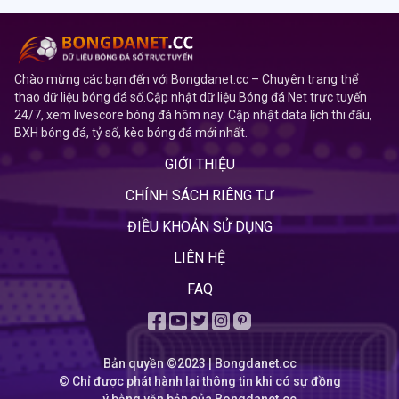
Chào mừng các bạn đến với Bongdanet.cc – Chuyên trang thể
thao dữ liệu bóng đá số.Cập nhật dữ liệu Bóng đá Net trực tuyến
24/7, xem livescore bóng đá hôm nay. Cập nhật data lịch thi đấu,
BXH bóng đá, tỷ số, kèo bóng đá mới nhất.
GIỚI THIỆU
CHÍNH SÁCH RIÊNG TƯ
ĐIỀU KHOẢN SỬ DỤNG
LIÊN HỆ
FAQ
Bản quyền ©2023 | Bongdanet.cc
© Chỉ được phát hành lại thông tin khi có sự đồng
ý bằng văn bản của Bongdanet.cc