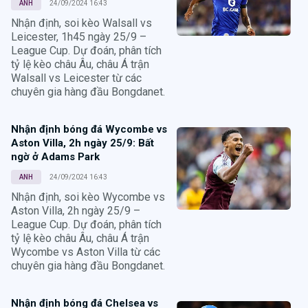
ANH
24/09/2024 16:43
Nhận định, soi kèo Walsall vs
Leicester, 1h45 ngày 25/9 –
League Cup. Dự đoán, phân tích
tỷ lệ kèo châu Âu, châu Á trận
Walsall vs Leicester từ các
chuyên gia hàng đầu Bongdanet.
Nhận định bóng đá Wycombe vs
Aston Villa, 2h ngày 25/9: Bất
ngờ ở Adams Park
ANH
24/09/2024 16:43
Nhận định, soi kèo Wycombe vs
Aston Villa, 2h ngày 25/9 –
League Cup. Dự đoán, phân tích
tỷ lệ kèo châu Âu, châu Á trận
Wycombe vs Aston Villa từ các
chuyên gia hàng đầu Bongdanet.
Nhận định bóng đá Chelsea vs