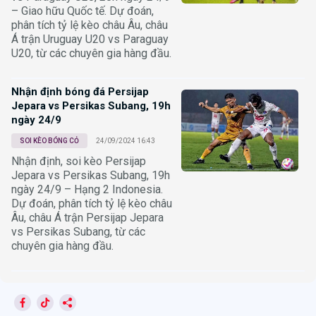
– Giao hữu Quốc tế. Dự đoán,
phân tích tỷ lệ kèo châu Âu, châu
Á trận Uruguay U20 vs Paraguay
U20, từ các chuyên gia hàng đầu.
Nhận định bóng đá Persijap
Jepara vs Persikas Subang, 19h
ngày 24/9
SOI KÈO BÓNG CỎ
24/09/2024 16:43
Nhận định, soi kèo Persijap
Jepara vs Persikas Subang, 19h
ngày 24/9 – Hạng 2 Indonesia.
Dự đoán, phân tích tỷ lệ kèo châu
Âu, châu Á trận Persijap Jepara
vs Persikas Subang, từ các
chuyên gia hàng đầu.