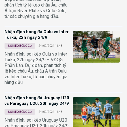
phân tích tỷ lệ kèo châu Âu, châu
Á trận River Plate vs Colo Colo,
từ các chuyên gia hàng đầu.
Nhận định bóng đá Oulu vs Inter
Turku, 22h ngày 24/9
SOI KÈO BÓNG CỎ
24/09/2024 16:43
Nhận định, soi kèo Oulu vs Inter
Turku, 22h ngày 24/9 – VĐQG
Phần Lan. Dự đoán, phân tích tỷ
lệ kèo châu Âu, châu Á trận Oulu
vs Inter Turku, từ các chuyên gia
hàng đầu.
Nhận định bóng đá Uruguay U20
vs Paraguay U20, 20h ngày 24/9
SOI KÈO BÓNG CỎ
24/09/2024 16:43
Nhận định, soi kèo Uruguay U20
vs Paraguay U20, 20h ngày 24/9