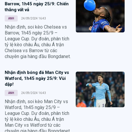
Barrow, 1h45 ngày 25/9: Chiến
thắng vất vả
ANH
24/09/2024 16:43
Nhận định, soi kèo Chelsea vs
Barrow, 1h45 ngày 25/9 –
League Cup. Dự đoán, phân tích
tỷ lệ kèo châu Âu, châu Á trận
Chelsea vs Barrow từ các
chuyên gia hàng đầu Bongdanet.
Nhận định bóng đá Man City vs
Watford, 1h45 ngày 25/9: Vùi
dập!
ANH
24/09/2024 16:43
Nhận định, soi kèo Man City vs
Watford, 1h45 ngày 25/9 –
League Cup. Dự đoán, phân tích
tỷ lệ kèo châu Âu, châu Á trận
Man City vs Watford từ các
chuyên gia hàng đầu Bongdanet.