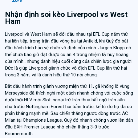
26/9
Nhận định soi kèo
Liverpool vs West
Ham
Liverpool và West Ham sẽ đối đầu nhau tại EFL Cup năm thứ
hai liên tiếp, trong trận đấu vòng ba tại Anfield, khi Quỷ đỏ bắt
đầu hành trình bảo vệ chức vô địch của mình. Jurgen Klopp có
thể chưa bao giờ đạt được cú ăn 4 trong nhiệm kỳ huy hoàng
của mình , nhưng danh hiệu cuối cùng của chiến lược gia người
Đức là giúp Liverpool giành chức vô địch EFL Cup lần thứ hai
trong 3 năm, và là danh hiệu thứ 10 nói chung.
Bắt đầu hành trình giành vương miện thứ 11, gã khổng lồ vùng
Merseyside đã thích nghi một cách nhanh chóng với cuộc sống
dưới thời HLV mới Slot. ngoại trừ trận thua bất ngờ trên sân
nhà trước Nottingham Forest hai tuần trước, kể từ đó họ đã có
phản kháng mạnh mẽ. Sau chiến thắng ngược dòng trước AC
Milan tại Champions League, Quỷ đỏ nhanh chóng vươn lên dẫn
đầu BXH Premier League nhờ chiến thắng 3-0 trước
Bournemouth.