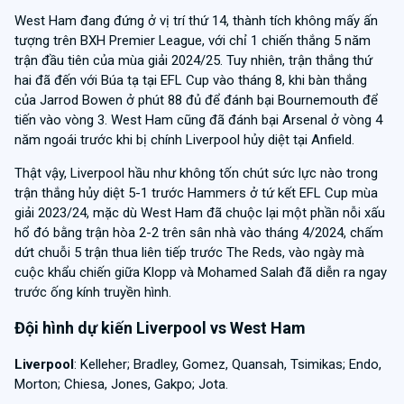
West Ham đang đứng ở vị trí thứ 14, thành tích không mấy ấn
tượng trên BXH Premier League, với chỉ 1 chiến thắng 5 năm
trận đầu tiên của mùa giải 2024/25. Tuy nhiên, trận thắng thứ
hai đã đến với Búa tạ tại EFL Cup vào tháng 8, khi bàn thắng
của Jarrod Bowen ở phút 88 đủ để đánh bại Bournemouth để
tiến vào vòng 3. West Ham cũng đã đánh bại Arsenal ở vòng 4
năm ngoái trước khi bị chính Liverpool hủy diệt tại Anfield.
Thật vậy, Liverpool hầu như không tốn chút sức lực nào trong
trận thắng hủy diệt 5-1 trước Hammers ở tứ kết EFL Cup mùa
giải 2023/24, mặc dù West Ham đã chuộc lại một phần nỗi xấu
hổ đó bằng trận hòa 2-2 trên sân nhà vào tháng 4/2024, chấm
dứt chuỗi 5 trận thua liên tiếp trước The Reds, vào ngày mà
cuộc khẩu chiến giữa Klopp và Mohamed Salah đã diễn ra ngay
trước ống kính truyền hình.
Đội hình dự kiến
Liverpool vs West Ham
Liverpool
: Kelleher; Bradley, Gomez, Quansah, Tsimikas; Endo,
Morton; Chiesa, Jones, Gakpo; Jota.