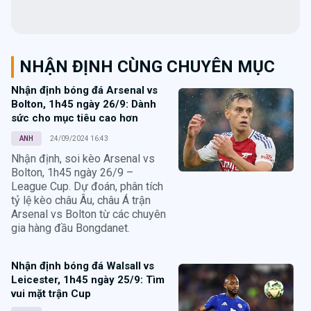
NHẬN ĐỊNH CÙNG CHUYÊN MỤC
Nhận định bóng đá Arsenal vs
Bolton, 1h45 ngày 26/9: Dành
sức cho mục tiêu cao hơn
ANH
24/09/2024 16:43
Nhận định, soi kèo Arsenal vs
Bolton, 1h45 ngày 26/9 –
League Cup. Dự đoán, phân tích
tỷ lệ kèo châu Âu, châu Á trận
Arsenal vs Bolton từ các chuyên
gia hàng đầu Bongdanet.
Nhận định bóng đá Walsall vs
Leicester, 1h45 ngày 25/9: Tìm
vui mặt trận Cup