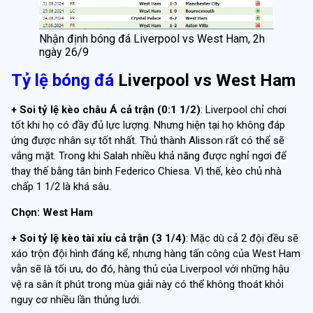
Nhận định bóng đá Liverpool vs West Ham, 2h
ngày 26/9
Tỷ lệ bóng đá
Liverpool vs West Ham
+ Soi tỷ lệ kèo châu Á cả trận (0:1 1/2)
: Liverpool chỉ chơi
tốt khi họ có đầy đủ lực lượng. Nhưng hiện tại họ không đáp
ứng được nhân sự tốt nhất. Thủ thành Alisson rất có thể sẽ
vắng mặt. Trong khi Salah nhiều khả năng được nghỉ ngơi để
thay thế bằng tân binh Federico Chiesa. Vì thế, kèo chủ nhà
chấp 1 1/2 là khá sâu.
Chọn: West Ham
+ Soi tỷ lệ kèo tài xỉu cả trận (3 1/4)
: Mặc dù cả 2 đội đều sẽ
xáo trộn đội hình đáng kể, nhưng hàng tấn công của West Ham
vẫn sẽ là tối ưu, do đó, hàng thủ của Liverpool với những hậu
vệ ra sân ít phút trong mùa giải này có thể không thoát khỏi
nguy cơ nhiều lần thủng lưới.