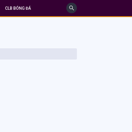
CLB BÓNG ĐÁ