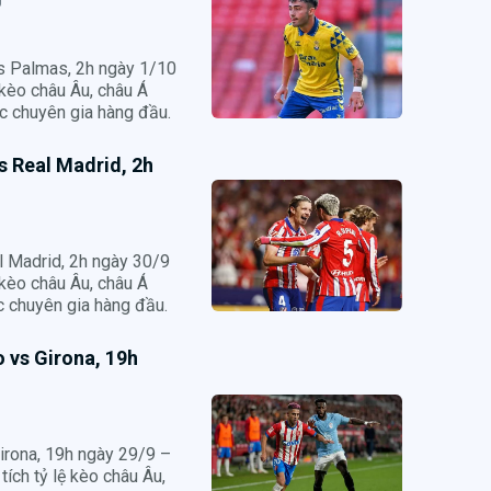
as Palmas, 2h ngày 1/10
 kèo châu Âu, châu Á
ác chuyên gia hàng đầu.
s Real Madrid, 2h
l Madrid, 2h ngày 30/9
 kèo châu Âu, châu Á
ác chuyên gia hàng đầu.
 vs Girona, 19h
Girona, 19h ngày 29/9 –
ích tỷ lệ kèo châu Âu,