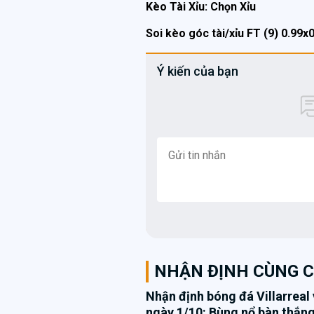
Kèo Tài Xỉu: Chọn Xỉu
Soi kèo góc tài/xỉu FT (9)
0.99x
0
Ý kiến của bạn
NHẬN ĐỊNH CÙNG 
Nhận định bóng đá Villarreal
ngày 1/10: Bùng nổ bàn thắn