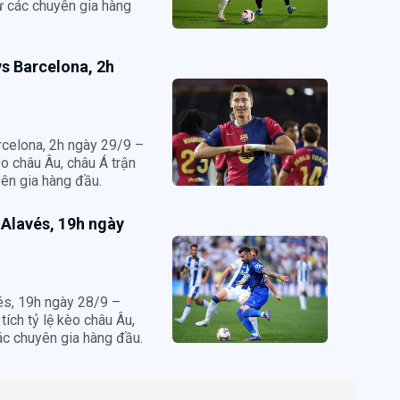
từ các chuyên gia hàng
s Barcelona, 2h
rcelona, 2h ngày 29/9 –
èo châu Âu, châu Á trận
ên gia hàng đầu.
 Alavés, 19h ngày
és, 19h ngày 28/9 –
ích tỷ lệ kèo châu Âu,
ác chuyên gia hàng đầu.