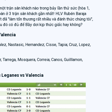
ột trận sân khách nào trong bảy lần thử sức (hòa 1,
 bàn ở 3 trận sân khách gần nhất! HLV Rubén Baraja
t đã "làm tổn thương rất nhiều và đánh thức chúng tôi",
iều đó có đủ để Bầy dơi kịp thức giấc hay không?
Valencia
alez, Nastasic, Hernandez; Cisse, Tapia; Cruz, Lopez,
r, Tarrega, Mosquera, Correia; Canos, Guilllamon,
u Leganes vs Valencia