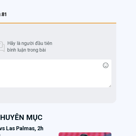
.81
Hãy là người đầu tiên
bình luận trong bài
CHUYÊN MỤC
 vs Las Palmas, 2h
g