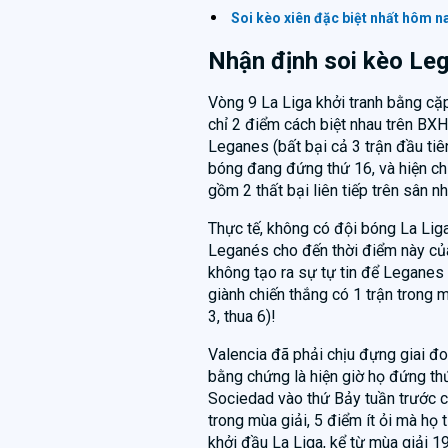
Soi kèo xiên đặc biệt nhất hôm n
Nhận định soi kèo Le
Vòng 9 La Liga khởi tranh bằng cặ
chỉ 2 điểm cách biệt nhau trên BXH.
Leganes (bất bại cả 3 trận đầu tiên
bóng đang đứng thứ 16, và hiện chư
gồm 2 thất bại liên tiếp trên sân 
Thực tế, không có đội bóng La Lig
Leganés cho đến thời điểm này của
không tạo ra sự tự tin để Leganes
giành chiến thắng có 1 trận trong 
3, thua 6)!
Valencia đã phải chịu đựng giai đo
bằng chứng là hiện giờ họ đứng thứ
Sociedad vào thứ Bảy tuần trước c
trong mùa giải, 5 điểm ít ỏi mà họ 
khởi đầu La Liga, kể từ mùa giải 1