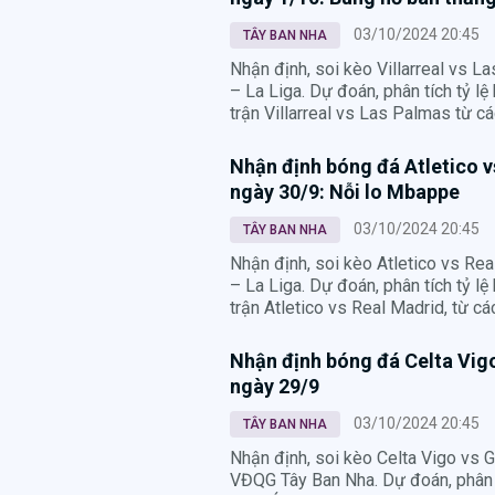
03/10/2024 20:45
TÂY BAN NHA
Nhận định, soi kèo Villarreal vs L
– La Liga. Dự đoán, phân tích tỷ lệ
trận Villarreal vs Las Palmas từ c
Nhận định bóng đá Atletico v
ngày 30/9: Nỗi lo Mbappe
03/10/2024 20:45
TÂY BAN NHA
Nhận định, soi kèo Atletico vs Rea
– La Liga. Dự đoán, phân tích tỷ lệ
trận Atletico vs Real Madrid, từ c
Nhận định bóng đá Celta Vigo
ngày 29/9
03/10/2024 20:45
TÂY BAN NHA
Nhận định, soi kèo Celta Vigo vs 
VĐQG Tây Ban Nha. Dự đoán, phân t