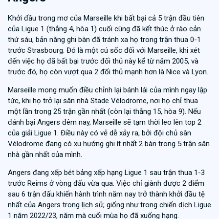
Khởi đầu trong mơ của Marseille khi bất bại cả 5 trận đầu tiên
của Ligue 1 (thắng 4, hòa 1) cuối cùng đã kết thúc ở rào cản
thứ sáu, bản năng ghi bàn đã tránh xa họ trong trận thua 0-1
trước Strasbourg. Đó là một cú sốc đối với Marseille, khi xét
đến việc họ đã bất bại trước đối thủ này kể từ năm 2005, và
trước đó, họ còn vượt qua 2 đối thủ mạnh hơn là Nice và Lyon.
Marseille mong muốn điều chỉnh lại bánh lái của mình ngay lập
tức, khi họ trở lại sân nhà Stade Vélodrome, nơi họ chỉ thua
một lần trong 25 trận gần nhất (còn lại thắng 15, hòa 9). Nếu
đánh bại Angers đêm nay, Marseille sẽ tạm thời leo lên top 2
của giải Ligue 1. Điều này có vẻ dễ xảy ra, bởi đội chủ sân
Vélodrome đang có xu hướng ghi ít nhất 2 bàn trong 5 trận sân
nhà gần nhất của mình.
Angers đang xếp bét bảng xếp hạng Ligue 1 sau trận thua 1-3
trước Reims ở vòng đấu vừa qua. Việc chỉ giành được 2 điểm
sau 6 trận đấu khiến hành trình năm nay trở thành khởi đầu tệ
nhất của Angers trong lịch sử, giống như trong chiến dịch Ligue
1 năm 2022/23, năm mà cuối mùa họ đã xuống hạng.