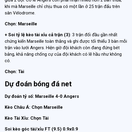
khi mà Marseille chỉ chịu thua có một lần ở 25 trận đấu trên
sân Vélodrome.
Chọn:
Marseille
+ Soi tỷ lệ kèo tài xỉu cả trận (3)
: 3 trận đối đầu gần nhất
chứng kiến Marseille toàn thắng và ghi được tối thiểu 3 bàn mỗi
trận vào lưới Angers. Hiện giờ đội khách còn đang đứng bét
bảng, khả năng chống cự của đội khách có lẽ hầu như không
có.
Chọn: Tài
Dự đoán bóng đá net
Dự đoán tỷ số:
Marseille 4-0 Angers
Kèo Châu Á: Chọn Marseille
Kèo Tài Xỉu: Chọn Tài
Soi kèo góc tài/xỉu FT (9.5)
0.9x
0.9