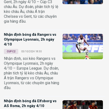
Gent, 2h ngày 4/10 – Cúp C3
châu Âu. Dự đoán, phân tích tỷ lệ
kèo châu Âu, châu Á trận
Chelsea vs Gent, từ các chuyên
gia hàng đầu.
Nhận định bóng đá Rangers vs
Olympique Lyonnais, 2h ngày
4/10
CUP C2
03/10/2024 18:30
Nhận định, soi kèo Rangers vs
Olympique Lyonnais, 2h ngày
4/10 – Europa League. Dự đoán,
phân tích tỷ lệ kèo châu Âu, châu
Á trận Rangers vs Olympique
Lyonnais, từ các chuyên gia hàng
đầu.
Nhận định bóng đá Elfsborg vs
AS Roma, 2h ngày 4/10