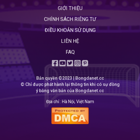
GIỚI THIỆU
CHÍNH SÁCH RIÊNG TƯ
ĐIỀU KHOẢN SỬ DỤNG
LIÊN HỆ
FAQ
Bản quyền ©2023 | Bongdanet.cc
© Chỉ được phát hành lại thông tin khi có sự đồng
ý bằng văn bản của Bongdanet.cc
Địa chỉ :
Hà Nội, Việt Nam