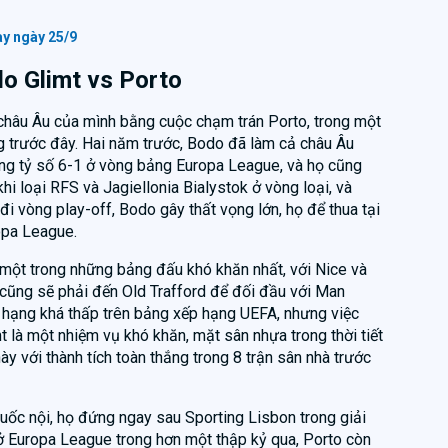
ay ngày 25/9
o Glimt vs Porto
châu Âu của mình bằng cuộc chạm trán Porto, trong một
 trước đây. Hai năm trước, Bodo đã làm cả châu Âu
ng tỷ số 6-1 ở vòng bảng Europa League, và họ cũng
khi loại RFS và Jagiellonia Bialystok ở vòng loại, và
đi vòng play-off, Bodo gây thất vọng lớn, họ để thua tại
opa League.
một trong những bảng đấu khó khăn nhất, với Nice và
 cũng sẽ phải đến Old Trafford để đối đầu với Man
 hạng khá thấp trên bảng xếp hạng UEFA, nhưng việc
 là một nhiệm vụ khó khăn, mặt sân nhựa trong thời tiết
ày với thành tích toàn thắng trong 8 trận sân nhà trước
quốc nội, họ đứng ngay sau Sporting Lisbon trong giải
 ở Europa League trong hơn một thập kỷ qua, Porto còn