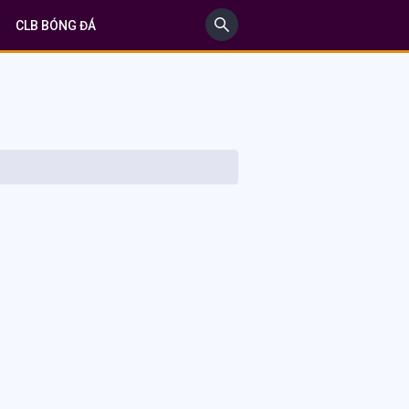
CLB BÓNG ĐÁ