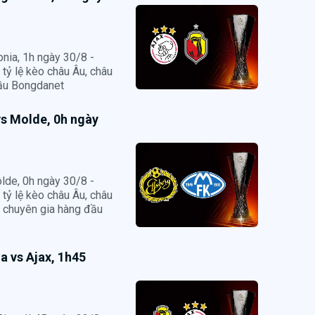
nia, 1h ngày 30/8 -
tỷ lệ kèo châu Âu, châu
đầu Bongdanet
vs Molde, 0h ngày
lde, 0h ngày 30/8 -
tỷ lệ kèo châu Âu, châu
c chuyên gia hàng đầu
a vs Ajax, 1h45