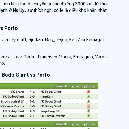
g hơn khi phải di chuyển quãng đường 3000 km, từ thời
nh ở Na Uy., sự thích nghi có lẽ là điều khó khăn nhất
s Porto
rsen, Bjortuft, Bjorkan; Berg, Evjen, Fet; Zinckernagel,
Perez, Jose Pedro, Francisco Moura; Eustaquio, Varela,
no.
u
Bodo Glimt vs Porto