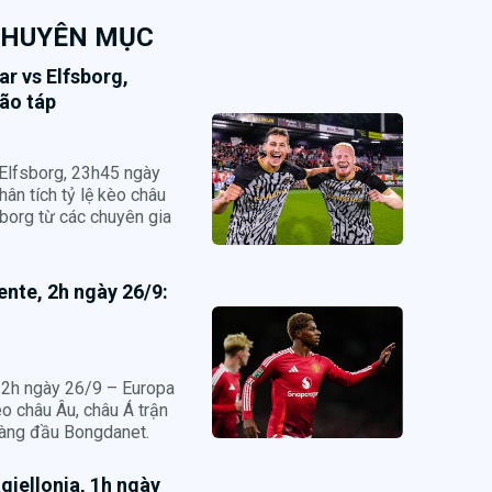
CHUYÊN MỤC
r vs Elfsborg,
ão táp
 Elfsborg, 23h45 ngày
ân tích tỷ lệ kèo châu
sborg từ các chuyên gia
nte, 2h ngày 26/9:
 2h ngày 26/9 – Europa
èo châu Âu, châu Á trận
hàng đầu Bongdanet.
giellonia, 1h ngày