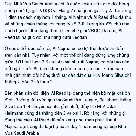
Cúp Nhà Vua Saudi Arabia chỉ là cuộc chiến giữa các đội bóng
đang chơi tại giải VĐQG và Hạng 2 của quốc gia Tây Á. Tại vòng
1 diễn ra cách đây hơn 1 tháng, Al Najma và Al Raed đều đã thu
về những chiến thắng với cùng tỷ số 2-0. Trong khi đội chủ nhà
đánh bại đối thủ đang thuộc biên chế giải VĐQG, Damac, Al
Raed lại hạ gục đối thủ hạng dưới Jeddah.
Ở cuộc đối đầu sắp tới, Al Najma sẽ có lợi thế được thi đấu
trên sân nhà. Tuy nhiên, với một thể chỉ đang đứng lưng chừng
giữa BXH tại Hạng 2 Saudi Arabia như Al Najma, cơ hội tạo nên
bất ngờ trước Al Raed không được đánh giá cao. 7 trận sân
nhà gần nhất, đội bóng dưới sự dẫn dắt của HLV Mário Silva chỉ
thắng 2, hòa 2 và thua 3.
Bên phần sân đối diện, Al Raed lại đang thể hiện bộ mặt khá ổn
định. 3 vòng đấu vừa qua tại Saudi Pro League, đội khách thắng
2 và hòa 1. 4 chuyến xa nhà gần nhất, thầy trò HLV Odair
Hellmann cũng đã thắng đến 3 và bại 1. Rõ ràng, với những gì
đang thể hiện, Al Raed đã sẵn sàng cho màn phục thù Al
Najma, đội bóng đã loại họ cách đây 1 năm cũng tại cúp Nhà
Vua Saudi Arabia.