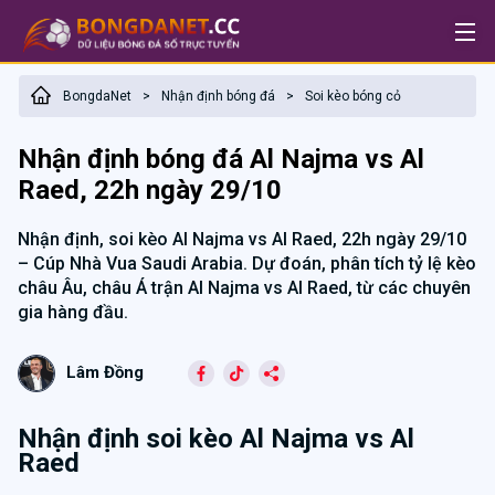
BongdaNet
Nhận định bóng đá
Soi kèo bóng cỏ
>
>
Nhận định bóng đá Al Najma vs Al
Raed, 22h ngày 29/10
Nhận định, soi kèo Al Najma vs Al Raed, 22h ngày 29/10
– Cúp Nhà Vua Saudi Arabia. Dự đoán, phân tích tỷ lệ kèo
châu Âu, châu Á trận Al Najma vs Al Raed, từ các chuyên
gia hàng đầu.
Lâm Đồng
Nhận định soi kèo Al Najma vs Al
Raed