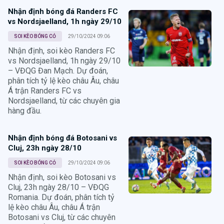
Nhận định bóng đá Randers FC
vs Nordsjaelland, 1h ngày 29/10
SOI KÈO BÓNG CỎ
29/10/2024 09:06
Nhận định, soi kèo Randers FC
vs Nordsjaelland, 1h ngày 29/10
– VĐQG Đan Mạch. Dự đoán,
phân tích tỷ lệ kèo châu Âu, châu
Á trận Randers FC vs
Nordsjaelland, từ các chuyên gia
hàng đầu.
Nhận định bóng đá Botosani vs
Cluj, 23h ngày 28/10
SOI KÈO BÓNG CỎ
29/10/2024 09:06
Nhận định, soi kèo Botosani vs
Cluj, 23h ngày 28/10 – VĐQG
Romania. Dự đoán, phân tích tỷ
lệ kèo châu Âu, châu Á trận
Botosani vs Cluj, từ các chuyên