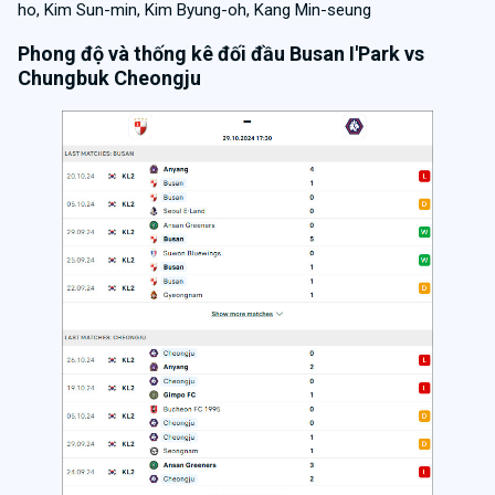
ho, Kim Sun-min, Kim Byung-oh, Kang Min-seung
Phong độ và thống kê đối đầu Busan I'Park vs
Chungbuk Cheongju