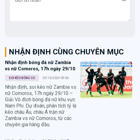
NHẬN ĐỊNH CÙNG CHUYÊN MỤC
Nhận định bóng đá nữ Zambia
vs nữ Comoros, 17h ngày 29/10
SOI KÈO BÓNG CỎ
29/10/2024 09:06
Nhận định, soi kèo nữ Zambia vs
nữ Comoros, 17h ngày 29/10 –
Giải Vô địch bóng đá nữ khu vực
Nam Phi. Dự đoán, phân tích tỷ lệ
kèo châu Âu, châu Á trận nữ
Zambia vs nữ Comoros, từ các
chuyên gia hàng đầu.