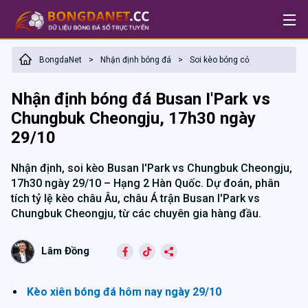
BongdaNet
Nhận định bóng đá
Soi kèo bóng cỏ
>
>
Nhận định bóng đá Busan I'Park vs
Chungbuk Cheongju, 17h30 ngày
29/10
Nhận định, soi kèo Busan I'Park vs Chungbuk Cheongju,
17h30 ngày 29/10 – Hạng 2 Hàn Quốc. Dự đoán, phân
tích tỷ lệ kèo châu Âu, châu Á trận Busan I'Park vs
Chungbuk Cheongju, từ các chuyên gia hàng đầu.
Lâm Đồng
Kèo xiên bóng đá hôm nay ngày 29/10