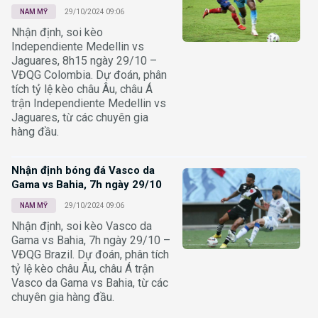
NAM MỸ
29/10/2024 09:06
Nhận định, soi kèo
Independiente Medellin vs
Jaguares, 8h15 ngày 29/10 –
VĐQG Colombia. Dự đoán, phân
tích tỷ lệ kèo châu Âu, châu Á
trận Independiente Medellin vs
Jaguares, từ các chuyên gia
hàng đầu.
Nhận định bóng đá Vasco da
Gama vs Bahia, 7h ngày 29/10
NAM MỸ
29/10/2024 09:06
Nhận định, soi kèo Vasco da
Gama vs Bahia, 7h ngày 29/10 –
VĐQG Brazil. Dự đoán, phân tích
tỷ lệ kèo châu Âu, châu Á trận
Vasco da Gama vs Bahia, từ các
chuyên gia hàng đầu.