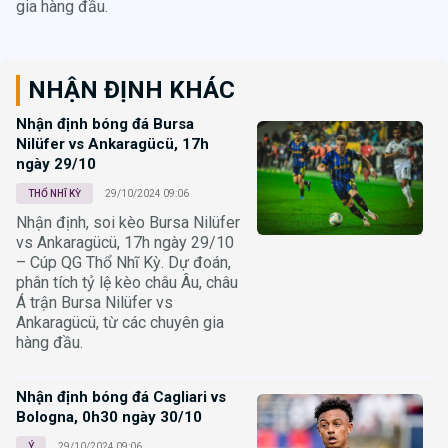
gia hàng đầu.
NHẬN ĐỊNH KHÁC
Nhận định bóng đá Bursa
Nilüfer vs Ankaragücü, 17h
ngày 29/10
THỔ NHĨ KỲ
29/10/2024 09:06
Nhận định, soi kèo Bursa Nilüfer
vs Ankaragücü, 17h ngày 29/10
– Cúp QG Thổ Nhĩ Kỳ. Dự đoán,
phân tích tỷ lệ kèo châu Âu, châu
Á trận Bursa Nilüfer vs
Ankaragücü, từ các chuyên gia
hàng đầu.
Nhận định bóng đá Cagliari vs
Bologna, 0h30 ngày 30/10
Ý
29/10/2024 09:06