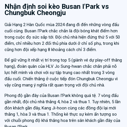
Nhận định soi kèo Busan I'Park vs
Chungbuk Cheongju
Giải Hạng 2 Hàn Quốc mùa 2024 đang đi đến những vòng đấu
cuối cùng. Busan I'Park chắc chắn là đội bóng khát điểm hơn
trong cuộc đọ sức sắp tới. Đội chủ nhà hiện đứng thứ 5 với 50
điểm, chỉ nhiều hơn 2 đối thủ phía dưới ở chỉ số phụ, trong khi
cũng hơn đội xếp hạng 8 khoảng cách chỉ 3 điểm.
Để giữ vững ít nhất vị trí trong top 5 (giành vé dự play-off thăng
hạng), đoàn quân của HLV Jo Sung-hwan chắc chắn phải nỗ
lực hết mình và chơi với sự tập trung cao nhất trong 3 vòng
đấu cuối. Chiến thắng ở cuộc tiếp đón Chungbuk Cheongju vì
vậy cũng mang ý nghĩa rất quan trọng với đội chủ nhà.
Phong độ gần đây của Busan I'Park không quá tệ. 7 vòng đấu
gần nhất, đội chủ nhà thắng 4, hòa 2 và thua 1. Tuy nhiên, 5 lần
đón khách gần đây, Kang Ji-hoon cùng các đồng đội lại mới
thắng 1, hòa 3 và thua 1. Thống kê thực sự kém ấn tượng so
với chuỗi phong độ khá thăng hoa trên sân khách gần đây của
Busan I'Park.