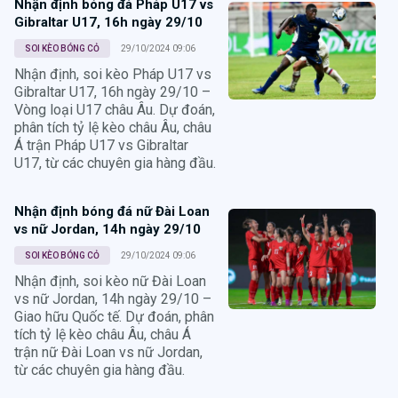
Nhận định bóng đá Pháp U17 vs
Gibraltar U17, 16h ngày 29/10
SOI KÈO BÓNG CỎ
29/10/2024 09:06
Nhận định, soi kèo Pháp U17 vs
Gibraltar U17, 16h ngày 29/10 –
Vòng loại U17 châu Âu. Dự đoán,
phân tích tỷ lệ kèo châu Âu, châu
Á trận Pháp U17 vs Gibraltar
U17, từ các chuyên gia hàng đầu.
Nhận định bóng đá nữ Đài Loan
vs nữ Jordan, 14h ngày 29/10
SOI KÈO BÓNG CỎ
29/10/2024 09:06
Nhận định, soi kèo nữ Đài Loan
vs nữ Jordan, 14h ngày 29/10 –
Giao hữu Quốc tế. Dự đoán, phân
tích tỷ lệ kèo châu Âu, châu Á
trận nữ Đài Loan vs nữ Jordan,
từ các chuyên gia hàng đầu.