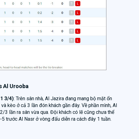
s Al Urooba
:1 3/4)
: Trên sân nhà, Al Jazira đang mang bộ mặt ổn
 và kèo ở cả 3 lần đón khách gần đây. Về phần mình, Al
 2/3 lần ra sân vừa qua. Đội khách có lẽ cũng chưa thể
1-5 trước Al Nasr ở vòng đấu diễn ra cách đây 1 tuần.