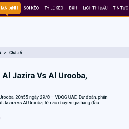
HẬN ĐỊNH
SOI KÈO
TỶ LỆ KÈO
BXH
LỊCH THI ĐẤU
TIN TỨC
á
>
Châu Á
Al Jazira Vs Al Urooba,
Al Urooba, 20h55 ngày 29/8 – VĐQG UAE. Dự đoán, phân
 Al Jazira vs Al Urooba, từ các chuyên gia hàng đầu.