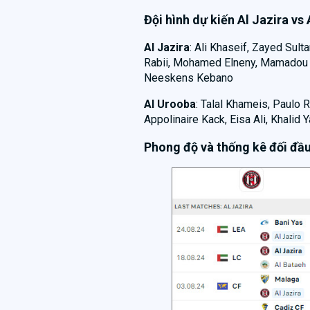
Đội hình dự kiến Al Jazira vs
Al Jazira
: Ali Khaseif, Zayed Su
Rabii, Mohamed Elneny, Mamadou C
Neeskens Kebano
Al Urooba
: Talal Khameis, Paulo 
Appolinaire Kack, Eisa Ali, Khalid 
Phong độ và thống kê đối đầu