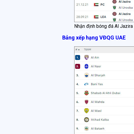
Nhận định bóng đá Al Jazira
Bảng xếp hạng VĐQG UAE