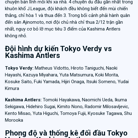
chuyện bản lĩnh mỗi khi xa nhà. 4 chuyến du đấu gần nhất trong
khuôn khổ J.League, đội khách đều không biết đến mùi chiến
thắng, chỉ hòa 1 và thua đến 3. Trong bối cảnh phải hành quân
đến sân Ajinomoto, nơi đội chủ nhà chỉ thua 2/12 trận gần
nhất, nguy cơ bỏ lỡ mục tiêu 3 điểm của Kashima Antlers
không nhỏ.
Đội hình dự kiến Tokyo Verdy vs
Kashima Antlers
Tokyo Verdy:
Matheus Vidotto, Hiroto Taniguchi, Naoki
Hayashi, Kazuya Miyahara, Yuta Matsumura, Koki Morita,
Kosuke Saito, Fuki Yamada, Hijiri Onaga, Itsuki Someno, Yudai
Kimura
Kashima Antlers:
Tomoki Hayakawa, Naomichi Ueda, Ikuma
Sekigawa, Hidehiro Sugai, Kimito Nono, Radomir Milosavljevic,
Kento Misao, Yuta Higuchi, Tomoya Fujii, Kyosuke Tagawa, Shu
Morooka
Phong độ và thống kê đối đầu Tokyo