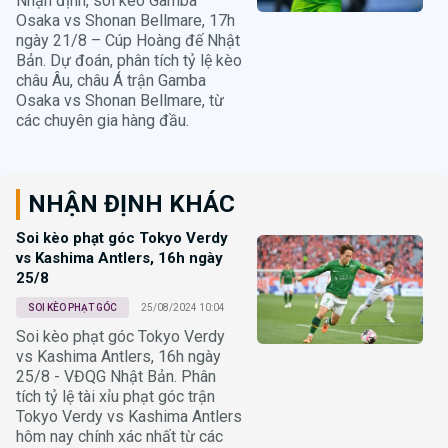
Nhận định, soi kèo Gamba
Osaka vs Shonan Bellmare, 17h
ngày 21/8 – Cúp Hoàng đế Nhật
Bản. Dự đoán, phân tích tỷ lệ kèo
châu Âu, châu Á trận Gamba
Osaka vs Shonan Bellmare, từ
các chuyên gia hàng đầu.
NHẬN ĐỊNH KHÁC
Soi kèo phạt góc Tokyo Verdy
vs Kashima Antlers, 16h ngày
25/8
SOI KÈO PHẠT GÓC
25/08/2024 10:04
Soi kèo phạt góc Tokyo Verdy
vs Kashima Antlers, 16h ngày
25/8 - VĐQG Nhật Bản. Phân
tích tỷ lệ tài xỉu phạt góc trận
Tokyo Verdy vs Kashima Antlers
hôm nay chính xác nhất từ các