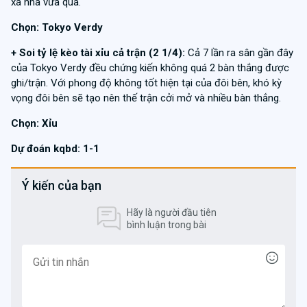
xa nhà vừa qua.
Chọn: Tokyo Verdy
+ Soi tỷ lệ kèo tài xỉu cả trận (2 1/4):
Cả 7 lần ra sân gần đây
của Tokyo Verdy đều chứng kiến không quá 2 bàn thắng được
ghi/trận. Với phong độ không tốt hiện tại của đôi bên, khó kỳ
vọng đôi bên sẽ tạo nên thế trận cởi mở và nhiều bàn thắng.
Chọn: Xỉu
Dự đoán kqbd: 1-1
Ý kiến của bạn
Hãy là người đầu tiên
bình luận trong bài