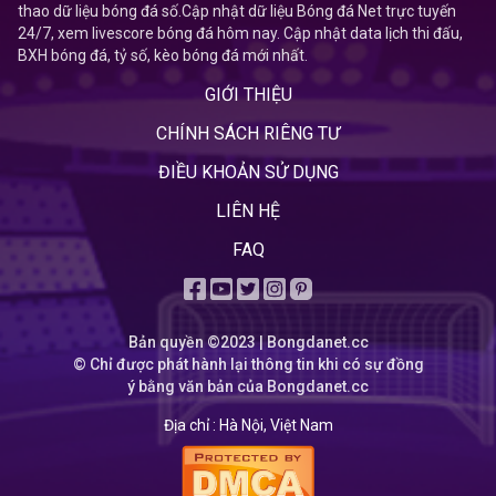
thao dữ liệu bóng đá số.Cập nhật dữ liệu Bóng đá Net trực tuyến
24/7, xem livescore bóng đá hôm nay. Cập nhật data lịch thi đấu,
BXH bóng đá, tỷ số, kèo bóng đá mới nhất.
GIỚI THIỆU
CHÍNH SÁCH RIÊNG TƯ
ĐIỀU KHOẢN SỬ DỤNG
LIÊN HỆ
FAQ
Bản quyền ©2023 | Bongdanet.cc
© Chỉ được phát hành lại thông tin khi có sự đồng
ý bằng văn bản của Bongdanet.cc
Địa chỉ :
Hà Nội, Việt Nam