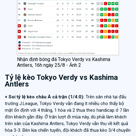
Nhận định bóng đá Tokyo Verdy vs Kashima
Antlers, 16h ngày 25/8 - Ảnh 2
Tỷ lệ kèo Tokyo Verdy vs Kashima
Antlers
+ Soi tỷ lệ kèo châu Á cả trận (1/4:0):
Trên sân nhà tại đấu
trường J.League, Tokyo Verdy vẫn đang ít nhiều cho thấy bộ
mặt ổn định với 4 thắng, 1 hòa và 2 thua theo handicap ở 7 lần
đón khách gần đây. Ở trận lượt đi mùa này, dù phải làm khách
trên sân của Kashima Antlers, Tokyo Verdy vẫn thu về kết quả
hòa 3-3. Bên kia chiến tuyến, đội khách đã thua kèo 3/4 chuyến