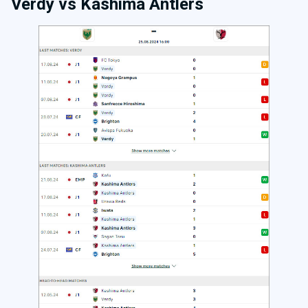
Verdy vs Kashima Antlers