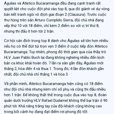
Águilas và Atletico Bucaramanga đều đang cạnh tranh rất
quyết liệt cho cuộc đột phá vào top 8, qua đó giành vé dự vòng
bán kết tranh ngôi vô địch giai đoạn 2 (Clausura). Trước cuộc
thư hùng trên sân Arturo Cumplido Sierra, đội chủ nhà đang
xếp thứ 10 với 18 điểm, chỉ kém 2 điểm so với vị trí thứ 8,
nhưng thi đấu ít hơn tới 2 trận.
Cơ hội cán đích trong top 8 dành cho Águilas sẽ lớn hơn nhiều
nếu họ có thể đút túi trọn vẹn 3 điểm ở cuộc tiếp đón Atletico
Bucaramanga. Tuy nhiên, phong độ thời gian qua của thầy trò
HLV Juan Pablo Buch lại đang không nghiêng nhiều đến kịch
bản ca khúc khải hoàn đó. 7 lần ra sân gần đây, Águilas mới
thắng 2, hòa đến 4 và thua 1. Trong đó, 4 lần đón khách gần
nhất, đội chủ nhà chỉ thắng 1 và hòa 3.
Về phần mình, Atletico Bucaramanga hiện cũng có 18 điểm
như đội chủ nhà nhưng kém chỉ số phụ và cũng thi đấu nhiều
hơn 1 trận. Để không thất thế trong cuộc đua vào top 8, đoàn
quân dưới trướng HLV Rafael Dudamel không thể bại trận ở 90
phút tới. Khả năng trắng tay của đội khách cũng không cao
trong bối cảnh họ đang đạt điểm rơi phong độ tốt.