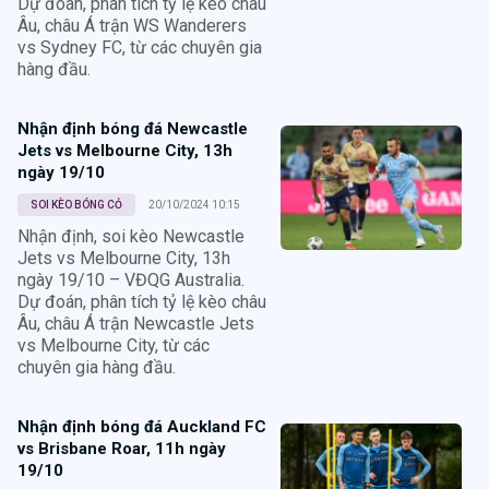
Dự đoán, phân tích tỷ lệ kèo châu
Âu, châu Á trận WS Wanderers
vs Sydney FC, từ các chuyên gia
hàng đầu.
Nhận định bóng đá Newcastle
Jets vs Melbourne City, 13h
ngày 19/10
SOI KÈO BÓNG CỎ
20/10/2024 10:15
Nhận định, soi kèo Newcastle
Jets vs Melbourne City, 13h
ngày 19/10 – VĐQG Australia.
Dự đoán, phân tích tỷ lệ kèo châu
Âu, châu Á trận Newcastle Jets
vs Melbourne City, từ các
chuyên gia hàng đầu.
Nhận định bóng đá Auckland FC
vs Brisbane Roar, 11h ngày
19/10