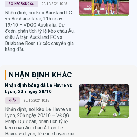
SOI KÈO BÓNG CỎ
20/10/2024 10:15
Nhận định, soi kèo Auckland FC
vs Brisbane Roar, 11h ngày
19/10 – VĐQG Australia. Dự
đoán, phân tích tỷ lệ kèo châu Âu,
châu Á trận Auckland FC vs
Brisbane Roar, từ các chuyên gia
hàng đầu.
NHẬN ĐỊNH KHÁC
Nhận định bóng đá Le Havre vs
Lyon, 20h ngày 20/10
PHÁP
20/10/2024 10:15
Nhận định, soi kèo Le Havre vs
Lyon, 20h ngày 20/10 – VĐQG
Pháp. Dự đoán, phân tích tỷ lệ
kèo châu Âu, châu Á trận Le
Havre vs Lyon, từ các chuyên gia