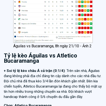
Águilas vs Bucaramanga, 8h ngày 21/10 - Ảnh 2
Tỷ lệ kèo Águilas vs Atletico
Bucaramanga
+ Soi tỷ lệ kèo châu Á cả trận (0:1/4)
: Trên sân nhà, Águilas
đang không phải địa chỉ đáng tin cậy dành cho các nhà đầu tư.
Đội chủ nhà đã thua kèo 3/4 lần đón khách gần nhất. Bên kia
chiến tuyến, Atletico Bucaramanga lại đang cho thấy bộ mặt uy
tín hơn nhiều trong những chuyến xa nhà. Đội khách vượt
handicap thành công ở 5/6 chuyến du đấu gần đây.
Chọn: Atletico Bucaramanga