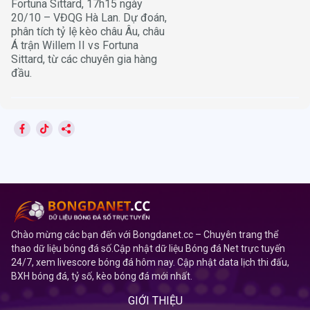
Fortuna Sittard, 17h15 ngày
20/10 – VĐQG Hà Lan. Dự đoán,
phân tích tỷ lệ kèo châu Âu, châu
Á trận Willem II vs Fortuna
Sittard, từ các chuyên gia hàng
đầu.
Chào mừng các bạn đến với Bongdanet.cc – Chuyên trang thể
thao dữ liệu bóng đá số.Cập nhật dữ liệu Bóng đá Net trực tuyến
24/7, xem livescore bóng đá hôm nay. Cập nhật data lịch thi đấu,
BXH bóng đá, tỷ số, kèo bóng đá mới nhất.
GIỚI THIỆU