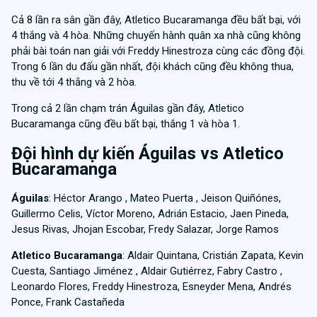
Cả 8 lần ra sân gần đây, Atletico Bucaramanga đều bất bại, với
4 thắng và 4 hòa. Những chuyến hành quân xa nhà cũng không
phải bài toán nan giải với Freddy Hinestroza cùng các đồng đội.
Trong 6 lần du đấu gần nhất, đội khách cũng đều không thua,
thu về tới 4 thắng và 2 hòa.
Trong cả 2 lần chạm trán Águilas gần đây, Atletico
Bucaramanga cũng đều bất bại, thắng 1 và hòa 1.
Đội hình dự kiến Águilas vs Atletico
Bucaramanga
Águilas
: Héctor Arango , Mateo Puerta , Jeison Quiñónes,
Guillermo Celis, Víctor Moreno, Adrián Estacio, Jaen Pineda,
Jesus Rivas, Jhojan Escobar, Fredy Salazar, Jorge Ramos
Atletico Bucaramanga
: Aldair Quintana, Cristián Zapata, Kevin
Cuesta, Santiago Jiménez , Aldair Gutiérrez, Fabry Castro ,
Leonardo Flores, Freddy Hinestroza, Esneyder Mena, Andrés
Ponce, Frank Castañeda