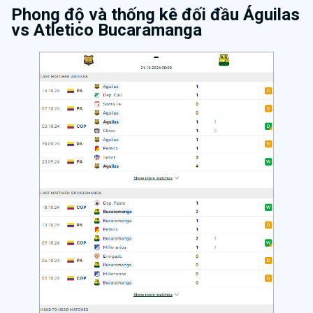
Phong độ và thống kê đối đầu Águilas
vs Atletico Bucaramanga