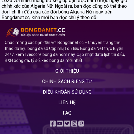
2026 với nhiều thông số sẽ giúp bạn đọc nắm được ngày giờ
chính xác của Algeria Nữ, Ngoài ra, bạn đọc cũng có thể theo
dõi lịch thi đấu của các đội bóng Algeria Nữ ngay trên
Bongdanet.cc, kính mời bạn đọc chú ý theo dõi.
Chào mừng các bạn đến với Bongdanet.cc – Chuyên trang thể
thao dữ liệu bóng đá số.Cập nhật dữ liệu Bóng đá Net trực tuyến
24/7, xem livescore bóng đá hôm nay. Cập nhật data lịch thi đấu,
BXH bóng đá, tỷ số, kèo bóng đá mới nhất.
GIỚI THIỆU
CHÍNH SÁCH RIÊNG TƯ
ĐIỀU KHOẢN SỬ DỤNG
LIÊN HỆ
FAQ