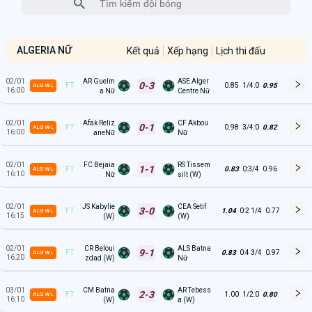
ALGERIA NỮ
Kết quả
Xếp hạng
Lịch thi đấu
02/01
AR Guelm
ASE Alger
0-3
FT
0.85
1/4:0
0.95
ALG WL
16:00
a Nữ
Centre Nữ
02/01
Afak Reliz
CF Akbou
0-1
FT
0.98
3/4:0
0.82
ALG WL
16:00
aneNữ
Nữ
02/01
FC Bejaia
RS Tissem
1-1
FT
0.83
0:3/4
0.96
ALG WL
16:10
Nữ
silt (W)
02/01
JS Kabylie
CEA Setif
3-0
FT
1.04
0:2 1/4
0.77
ALG WL
16:15
(W)
(W)
02/01
CR Beloui
ALS Batna
9-1
FT
0.83
0:4 3/4
0.97
ALG WL
16:20
zdad (W)
Nữ
03/01
CM Batna
AR Tebess
2-3
FT
1.00
1/2:0
0.80
ALG WL
16:10
(W)
a (W)