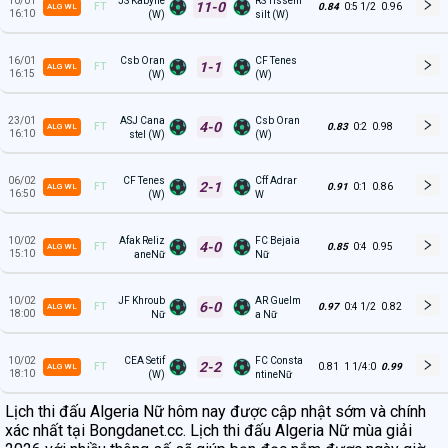
10/01
JS Kabylie
RS Tissem
11-0
FT
0.84
0:5 1/2
0.96
ALG WL
16:10
(W)
silt (W)
16/01
Csb Oran
CF Tenes
1-1
FT
ALG WL
16:15
(W)
(W)
23/01
ASJ Cana
Csb Oran
4-0
FT
0.83
0:2
0.98
ALG WL
16:10
stel (W)
(W)
06/02
CF Tenes
Cff Adrar
2-1
FT
0.91
0:1
0.86
ALG WL
16:50
(W)
W
10/02
Afak Reliz
FC Bejaia
4-0
FT
0.85
0:4
0.95
ALG WL
15:10
aneNữ
Nữ
10/02
JF Khroub
AR Guelm
6-0
FT
0.97
0:4 1/2
0.82
ALG WL
18:00
Nữ
a Nữ
10/02
CEA Setif
FC Consta
2-2
FT
0.81
1 1/4:0
0.99
ALG WL
18:10
(W)
ntineNữ
Lịch thi đấu Algeria Nữ hôm nay được cập nhật sớm và chính
xác nhất tại Bongdanet.cc. Lịch thi đấu Algeria Nữ mùa giải