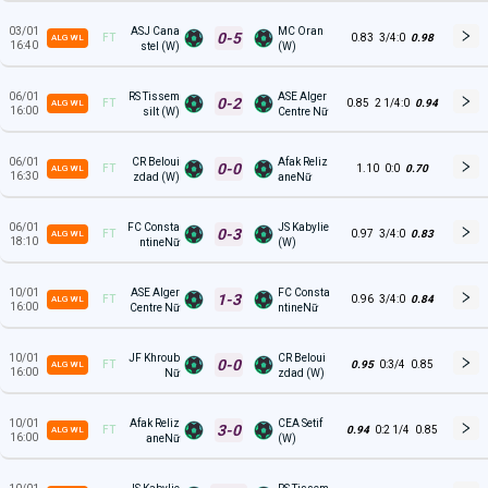
03/01
ASJ Cana
MC Oran
0-5
FT
0.83
3/4:0
0.98
ALG WL
16:40
stel (W)
(W)
06/01
RS Tissem
ASE Alger
0-2
FT
0.85
2 1/4:0
0.94
ALG WL
16:00
silt (W)
Centre Nữ
06/01
CR Beloui
Afak Reliz
0-0
FT
1.10
0:0
0.70
ALG WL
16:30
zdad (W)
aneNữ
06/01
FC Consta
JS Kabylie
0-3
FT
0.97
3/4:0
0.83
ALG WL
18:10
ntineNữ
(W)
10/01
ASE Alger
FC Consta
1-3
FT
0.96
3/4:0
0.84
ALG WL
16:00
Centre Nữ
ntineNữ
10/01
JF Khroub
CR Beloui
0-0
FT
0.95
0:3/4
0.85
ALG WL
16:00
Nữ
zdad (W)
10/01
Afak Reliz
CEA Setif
3-0
FT
0.94
0:2 1/4
0.85
ALG WL
16:00
aneNữ
(W)