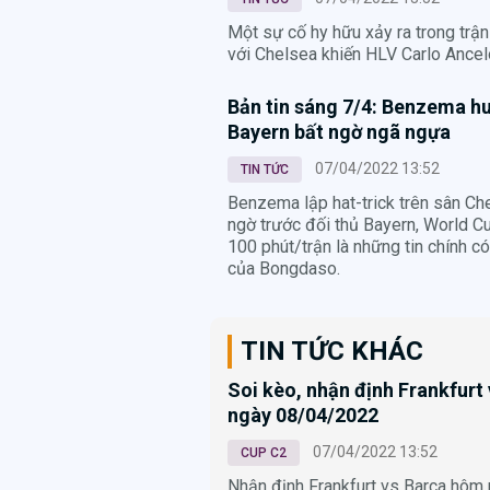
Một sự cố hy hữu xảy ra trong trậ
với Chelsea khiến HLV Carlo Ancelo
Bản tin sáng 7/4: Benzema hu
Bayern bất ngờ ngã ngựa
07/04/2022 13:52
TIN TỨC
Benzema lập hat-trick trên sân Che
ngờ trước đối thủ Bayern, World C
100 phút/trận là những tin chính c
của Bongdaso.
TIN TỨC KHÁC
Soi kèo, nhận định Frankfurt
ngày 08/04/2022
07/04/2022 13:52
CUP C2
Nhận định Frankfurt vs Barca hôm