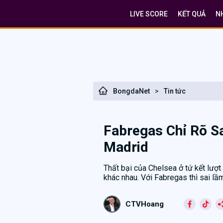
LIVE SCORE
KẾT QUẢ
N
BongdaNet
>
Tin tức
Fabregas Chỉ Rõ S
Madrid
Thất bại của Chelsea ở tứ kết lượt
khác nhau. Với Fabregas thì sai lầ
CTVHoang