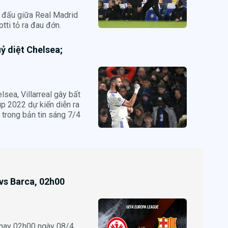
n đấu giữa Real Madrid
tti tỏ ra đau đớn.
ỷ diệt Chelsea;
lsea, Villarreal gây bất
up 2022 dự kiến diễn ra
ó trong bản tin sáng 7/4
 vs Barca, 02h00
 nay 02h00 ngày 08/4