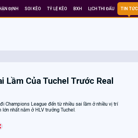
HẬN ĐỊNH
SOI KÈO
TỶ LỆ KÈO
BXH
LỊCH THI ĐẤU
TIN TỨC
ai Lầm Của Tuchel Trước Real
 đi Champions League đến từ nhiều sai lầm ở nhiều vị trí
m lớn nhất nằm ở HLV trưởng Tuchel.