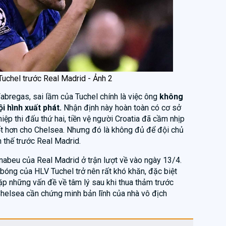
Tuchel trước Real Madrid - Ảnh 2
abregas, sai lầm của Tuchel chính là việc ông
không
 hình xuất phát.
Nhận định này hoàn toàn có cơ sở
iệp thi đấu thứ hai, tiền vệ người Croatia đã cầm nhịp
tốt hơn cho Chelsea. Nhưng đó là không đủ để đội chủ
 thế trước Real Madrid.
abeu của Real Madrid ở trận lượt về vào ngày 13/4.
i bóng của HLV Tuchel trở nên rất khó khăn, đặc biệt
p những vấn đề về tâm lý sau khi thua thảm trước
Chelsea cần chứng minh bản lĩnh của nhà vô địch