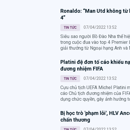
Ronaldo: “Man Utd không từ 
4”
07/04/2022 13:52
TIN TỨC
Siêu sao người Bồ Đào Nha thể hiệ
trong cuộc đua vào top 4 Premier 
giải thưởng từ Ngoại hạng Anh và 
Platini đệ đơn tố cáo khiếu nạ
đương nhiệm FIFA
07/04/2022 13:52
TIN TỨC
Cựu chủ tịch UEFA Michel Platini 
cáo Chủ tịch đương nhiệm của FIFA 
dụng chức quyền, gây ảnh hưởng tới
Bị học trò 'phạm lỗi', HLV Anc
chấn thương
07/04/2022 13:52
TIN TỨC