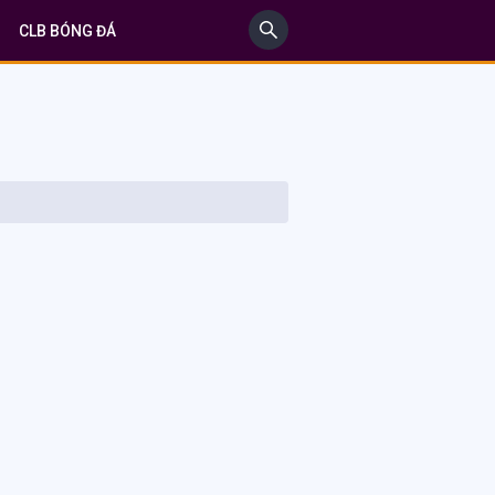
CLB BÓNG ĐÁ