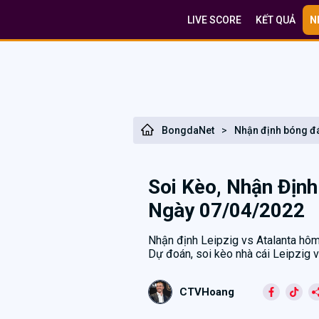
LIVE SCORE
KẾT QUẢ
N
BongdaNet
>
Nhận định bóng đ
Soi Kèo, Nhận Định
Ngày 07/04/2022
Nhận định Leipzig vs Atalanta hô
Dự đoán, soi kèo nhà cái Leipzig vs
CTVHoang