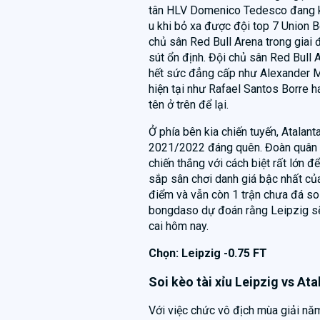
tân HLV Domenico Tedesco đang k
u khi bỏ xa được đội top 7 Union Be
chủ sân Red Bull Arena trong giai
sút ổn định. Đội chủ sân Red Bull 
hết sức đẳng cấp như Alexander Me
hiện tại như Rafael Santos Borre 
tên ở trên để lại.
Ở phía bên kia chiến tuyến, Atalan
2021/2022 đáng quên. Đoàn quân H
chiến thắng với cách biệt rất lớn đ
sắp sân chơi danh giá bậc nhất củ
điểm và vẫn còn 1 trận chưa đá s
bongdaso dự đoán rằng Leipzig sẽ 
cai hôm nay.
Chọn: Leipzig -0.75 FT
Soi kèo tài xỉu Leipzig vs Ata
Với việc chức vô địch mùa giải nă