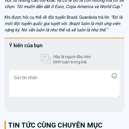
học từ những cầu thủ khác và có lẽ đó là con đường mà tôi sẽ
chọn. Tôi muốn dẫn dắt ở Euro, Copa America và World Cup.”
Khi được hỏi cụ thể về đội tuyển Brazil, Guardiola trả lời:
“Đó là
một đội tuyển quốc gia tuyệt vời. Brazil luôn là một ứng viên
nặng ký. Nó vẫn luôn là như thế và sẽ luôn là như thế.”
Ý kiến của bạn
Hãy là người đầu tiên
bình luận trong bài
TIN TỨC CÙNG CHUYÊN MỤC