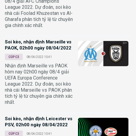
08/4 giải AFC Champions
League 2022. Dự đoán, soi kèo
nhà cái Foolad Khuzestan vs Al-
Gharafa phân tích tỷ lệ từ chuyên
gia chính xác nhất.
Soi kèo, nhận định Marseille vs
PAOK, 02h00 ngày 08/04/2022
CÚP C3
08/04/2022 10:41
Nhận định Marseille vs PAOK
hôm nay 02h00 ngày 08/4 giải
UEFA Europa Conference
League 2022. Dự đoán, soi kèo
nhà cái Marseille vs PAOK phân
tích tỷ lệ từ chuyên gia chính xác
nhất.
Soi kèo, nhận định Leicester vs
PSV, 02h00 ngày 08/04/2022
CÚP C3
08/04/2022 10:41