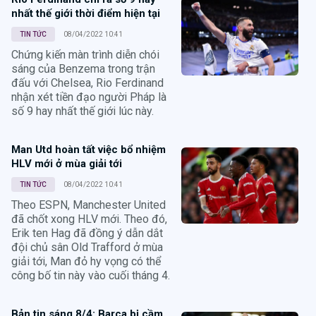
nhất thế giới thời điểm hiện tại
TIN TỨC
08/04/2022 10:41
Chứng kiến màn trình diễn chói
sáng của Benzema trong trận
đấu với Chelsea, Rio Ferdinand
nhận xét tiền đạo người Pháp là
số 9 hay nhất thế giới lúc này.
Man Utd hoàn tất việc bổ nhiệm
HLV mới ở mùa giải tới
TIN TỨC
08/04/2022 10:41
Theo ESPN, Manchester United
đã chốt xong HLV mới. Theo đó,
Erik ten Hag đã đồng ý dẫn dắt
đội chủ sân Old Trafford ở mùa
giải tới, Man đỏ hy vọng có thể
công bố tin này vào cuối tháng 4.
Bản tin sáng 8/4: Barca bị cầm