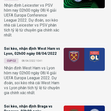
Nhận định Leicester vs PSV
hôm nay 02h00 ngày 08/4 giải
UEFA Europa Conference
League 2022. Dự đoán, soi kèo
nhà cái Leicester vs PSV phân
tích tỷ lệ từ chuyên gia chính xác
nhất.
Soi kèo, nhận định West Ham vs
Lyon, 02h00 ngày 08/04/2022
CUP C2
08/04/2022 10:41
Nhận định West Ham vs Lyon
hôm nay 02h00 ngày 08/4 giải
UEFA Europa League 2022. Dự
đoán, soi kèo nhà cái West Ham
vs Lyon phân tích tỷ lệ từ chuyên
gia chính xác nhất.
Soi kèo, nhận định Braga vs