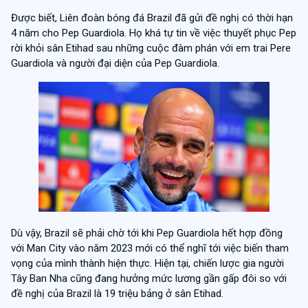
Được biết, Liên đoàn bóng đá Brazil đã gửi đề nghị có thời hạn
4 năm cho Pep Guardiola. Họ khá tự tin về việc thuyết phục Pep
rời khỏi sân Etihad sau những cuộc đàm phán với em trai Pere
Guardiola và người đại diện của Pep Guardiola.
Dù vậy, Brazil sẽ phải chờ tới khi Pep Guardiola hết hợp đồng
với Man City vào năm 2023 mới có thể nghĩ tới việc biến tham
vọng của mình thành hiện thực. Hiện tại, chiến lược gia người
Tây Ban Nha cũng đang hưởng mức lương gần gấp đôi so với
đề nghị của Brazil là 19 triệu bảng ở sân Etihad.