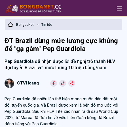
BongdaNet
Tin tức
>
ĐT Brazil dùng mức lương cực khủng
để "gạ gẫm" Pep Guardiola
Pep Guardiola đã nhận được lời đề nghị trở thành HLV
đội tuyển Brazil với mức lương 10 triệu bảng/năm.
CTVHoang
Pep Guardiola đã nhiều lần thể hiện mong muốn dẫn dắt một
đội tuyển quốc gia. Và Brazil được xem là bến đỗ mơ ước với
Pep Guardiola. Sau khi HLV Tite xác nhận ra đi sau World Cup
2022, tờ Marca đã đưa tin về việc Liên đoàn bóng đá Brazil
đánh tiếng với Pep Guardiola.