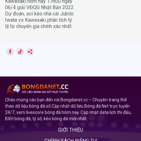
Kawasaki hôm nay 17h00 ngày
06/4 giải VĐQG Nhật Bản 2022.
Dự đoán, soi kèo nhà cái Jubilo
Iwata vs Kawasaki phân tích tỷ
lệ từ chuyên gia chính xác nhất.
Chào mừng các bạn đến với Bongdanet.cc – Chuyên trang thể
thao dữ liệu bóng đá số.Cập nhật dữ liệu Bóng đá Net trực tuyến
24/7, xem livescore bóng đá hôm nay. Cập nhật data lịch thi đấu,
BXH bóng đá, tỷ số, kèo bóng đá mới nhất.
GIỚI THIỆU
CHÍNH SÁCH RIÊNG TƯ