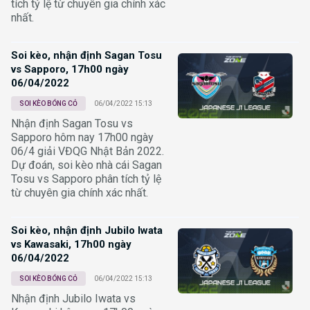
tích tỷ lệ từ chuyên gia chính xác
nhất.
Soi kèo, nhận định Sagan Tosu
vs Sapporo, 17h00 ngày
06/04/2022
SOI KÈO BÓNG CỎ
06/04/2022 15:13
Nhận định Sagan Tosu vs
Sapporo hôm nay 17h00 ngày
06/4 giải VĐQG Nhật Bản 2022.
Dự đoán, soi kèo nhà cái Sagan
Tosu vs Sapporo phân tích tỷ lệ
từ chuyên gia chính xác nhất.
Soi kèo, nhận định Jubilo Iwata
vs Kawasaki, 17h00 ngày
06/04/2022
SOI KÈO BÓNG CỎ
06/04/2022 15:13
Nhận định Jubilo Iwata vs