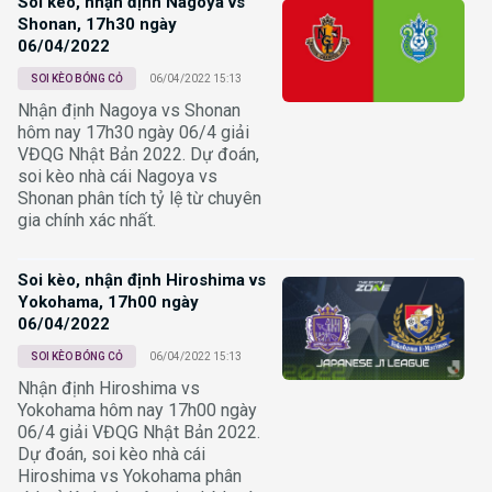
Soi kèo, nhận định Nagoya vs
Shonan, 17h30 ngày
06/04/2022
SOI KÈO BÓNG CỎ
06/04/2022 15:13
Nhận định Nagoya vs Shonan
hôm nay 17h30 ngày 06/4 giải
VĐQG Nhật Bản 2022. Dự đoán,
soi kèo nhà cái Nagoya vs
Shonan phân tích tỷ lệ từ chuyên
gia chính xác nhất.
Soi kèo, nhận định Hiroshima vs
Yokohama, 17h00 ngày
06/04/2022
SOI KÈO BÓNG CỎ
06/04/2022 15:13
Nhận định Hiroshima vs
Yokohama hôm nay 17h00 ngày
06/4 giải VĐQG Nhật Bản 2022.
Dự đoán, soi kèo nhà cái
Hiroshima vs Yokohama phân