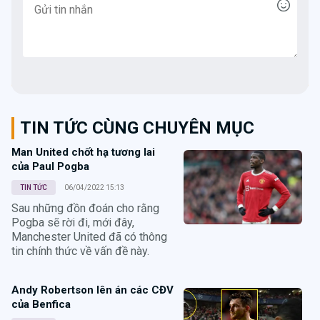
TIN TỨC CÙNG CHUYÊN MỤC
Man United chốt hạ tương lai
của Paul Pogba
TIN TỨC
06/04/2022 15:13
Sau những đồn đoán cho rằng
Pogba sẽ rời đi, mới đây,
Manchester United đã có thông
tin chính thức về vấn đề này.
Andy Robertson lên án các CĐV
của Benfica