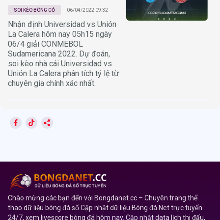
SOI KÈO BÓNG CỎ
06/04/2022 09:32
Nhận định Universidad vs Unión
La Calera hôm nay 05h15 ngày
06/4 giải CONMEBOL
Sudamericana 2022. Dự đoán,
soi kèo nhà cái Universidad vs
Unión La Calera phân tích tỷ lệ từ
chuyên gia chính xác nhất.
Chào mừng các bạn đến với Bongdanet.cc – Chuyên trang thể
thao dữ liệu bóng đá số.Cập nhật dữ liệu Bóng đá Net trực tuyến
24/7, xem livescore bóng đá hôm nay. Cập nhật data lịch thi đấu,