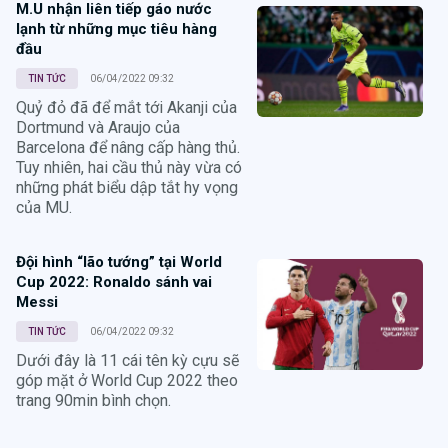
M.U nhận liên tiếp gáo nước
lạnh từ những mục tiêu hàng
đầu
TIN TỨC
06/04/2022 09:32
Quỷ đỏ đã để mắt tới Akanji của
Dortmund và Araujo của
Barcelona để nâng cấp hàng thủ.
Tuy nhiên, hai cầu thủ này vừa có
những phát biểu dập tắt hy vọng
của MU.
Đội hình “lão tướng” tại World
Cup 2022: Ronaldo sánh vai
Messi
TIN TỨC
06/04/2022 09:32
Dưới đây là 11 cái tên kỳ cựu sẽ
góp mặt ở World Cup 2022 theo
trang 90min bình chọn.