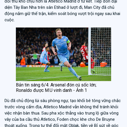
đối thủ khó chịu hơn là Atletico Madrid ở tứ kết. Tiếp đón đại
diện Tây Ban Nha trên sân Etihad ở lượt đi, Man City đã chủ
động nắm giữ thế trận, kiểm soát bóng vượt trội ngay sau khai
cuộc.
Bản tin sáng 6/4: Arsenal đón cú sốc lớn;
Ronaldo được M.U vinh danh - Ảnh 1
Dù đã chủ động lùi sâu phòng ngự, tạo khối bê tông vững chắc
trước vòng cấm địa, Atletico Madrid vẫn không thể tránh khỏi
việc nhận bàn thua. Sau pha xộc thẳng vào trung lộ giữa vòng
vây của ba cầu thủ Atletico, Foden chọc khe cho De Bruyne
thoát xuống. Trong tư thế đối mặt Oblak, tiền vệ Bỉ sút về góc