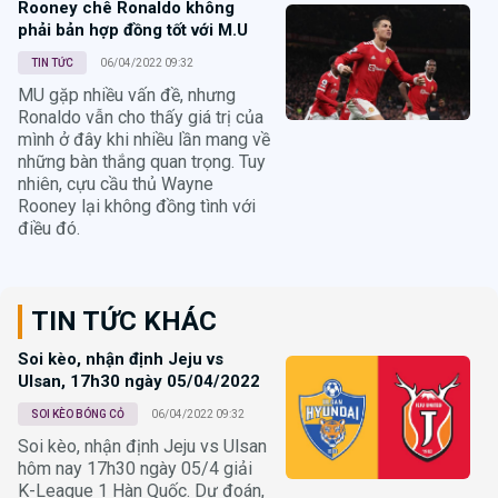
Rooney chê Ronaldo không
phải bản hợp đồng tốt với M.U
TIN TỨC
06/04/2022 09:32
MU gặp nhiều vấn đề, nhưng
Ronaldo vẫn cho thấy giá trị của
mình ở đây khi nhiều lần mang về
những bàn thắng quan trọng. Tuy
nhiên, cựu cầu thủ Wayne
Rooney lại không đồng tình với
điều đó.
TIN TỨC KHÁC
Soi kèo, nhận định Jeju vs
Ulsan, 17h30 ngày 05/04/2022
SOI KÈO BÓNG CỎ
06/04/2022 09:32
Soi kèo, nhận định Jeju vs Ulsan
hôm nay 17h30 ngày 05/4 giải
K-League 1 Hàn Quốc. Dự đoán,