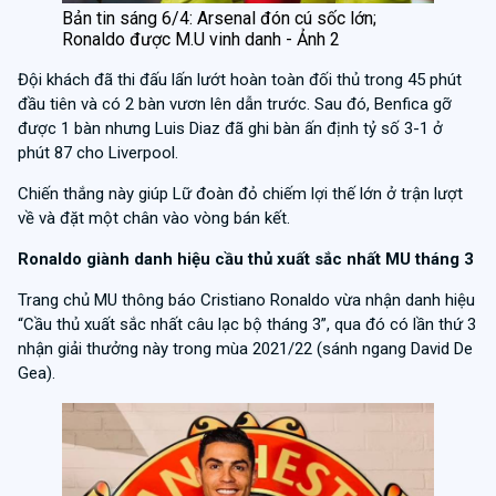
Bản tin sáng 6/4: Arsenal đón cú sốc lớn;
Ronaldo được M.U vinh danh - Ảnh 2
Đội khách đã thi đấu lấn lướt hoàn toàn đối thủ trong 45 phút
đầu tiên và có 2 bàn vươn lên dẫn trước. Sau đó, Benfica gỡ
được 1 bàn nhưng Luis Diaz đã ghi bàn ấn định tỷ số 3-1 ở
phút 87 cho Liverpool.
Chiến thắng này giúp Lữ đoàn đỏ chiếm lợi thế lớn ở trận lượt
về và đặt một chân vào vòng bán kết.
Ronaldo giành danh hiệu cầu thủ xuất sắc nhất MU tháng 3
Trang chủ MU thông báo Cristiano Ronaldo vừa nhận danh hiệu
“Cầu thủ xuất sắc nhất câu lạc bộ tháng 3”, qua đó có lần thứ 3
nhận giải thưởng này trong mùa 2021/22 (sánh ngang David De
Gea).