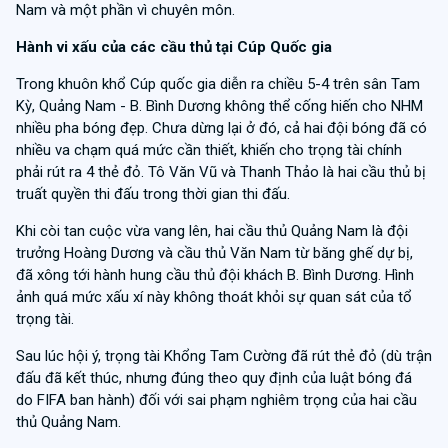
Nam và một phần vì chuyên môn.
Hành vi xấu của các cầu thủ tại Cúp Quốc gia
Trong khuôn khổ Cúp quốc gia diễn ra chiều 5-4 trên sân Tam
Kỳ, Quảng Nam - B. Bình Dương không thể cống hiến cho NHM
nhiều pha bóng đẹp. Chưa dừng lại ở đó, cả hai đội bóng đã có
nhiều va chạm quá mức cần thiết, khiến cho trọng tài chính
phải rút ra 4 thẻ đỏ. Tô Văn Vũ và Thanh Thảo là hai cầu thủ bị
truất quyền thi đấu trong thời gian thi đấu.
Khi còi tan cuộc vừa vang lên, hai cầu thủ Quảng Nam là đội
trưởng Hoàng Dương và cầu thủ Văn Nam từ băng ghế dự bị,
đã xông tới hành hung cầu thủ đội khách B. Bình Dương. Hình
ảnh quá mức xấu xí này không thoát khỏi sự quan sát của tổ
trọng tài.
Sau lúc hội ý, trọng tài Khổng Tam Cường đã rút thẻ đỏ (dù trận
đấu đã kết thúc, nhưng đúng theo quy định của luật bóng đá
do FIFA ban hành) đối với sai phạm nghiêm trọng của hai cầu
thủ Quảng Nam.