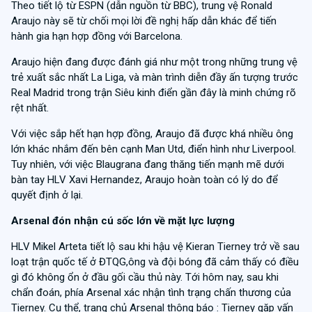
Theo tiết lộ từ ESPN (dẫn nguồn từ BBC), trung vệ Ronald
Araujo này sẽ từ chối mọi lời đề nghị hấp dẫn khác để tiến
hành gia hạn hợp đồng với Barcelona.
Araujo hiện đang được đánh giá như một trong những trung vệ
trẻ xuất sắc nhất La Liga, và màn trình diễn đầy ấn tượng trước
Real Madrid trong trận Siêu kinh điển gần đây là minh chứng rõ
rệt nhất.
Với việc sắp hết hạn hợp đồng, Araujo đã được khá nhiều ông
lớn khác nhắm đến bên cạnh Man Utd, điển hình như Liverpool.
Tuy nhiên, với việc Blaugrana đang thăng tiến mạnh mẽ dưới
bàn tay HLV Xavi Hernandez, Araujo hoàn toàn có lý do để
quyết định ở lại.
Arsenal đón nhận cú sốc lớn về mặt lực lượng
HLV Mikel Arteta tiết lộ sau khi hậu vệ Kieran Tierney trở về sau
loạt trận quốc tế ở ĐTQG,ông và đội bóng đã cảm thấy có điều
gì đó không ổn ở đầu gối cầu thủ này. Tới hôm nay, sau khi
chẩn đoán, phía Arsenal xác nhận tình trạng chấn thương của
Tierney. Cụ thể, trang chủ Arsenal thông báo : Tierney gặp vấn