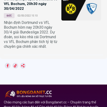
VfL Bochum, 20h30 ngày
30/04/2022
ĐỨC
02/05/2022 15:10
Nhận định Dortmund vs VfL
Bochum hôm nay 20h30 ngày
30/4 giải Bundesliga 2022. Dự
đoán, soi kèo nhà cái Dortmund
vs VfL Bochum phân tích tỷ lệ từ
chuyên gia chính xác nhất.
Chào mừng các bạn đến với Bongdanet.cc – Chuyên trang thể
thao dữ liệu bóng đá số.Cập nhật dữ liệu Bóng đá Net trực tuyến