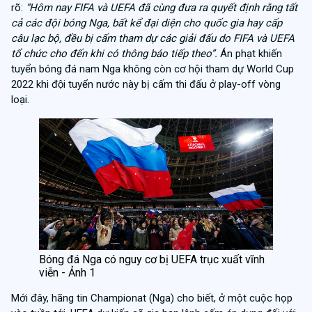
rõ:
“Hôm nay FIFA và UEFA đã cùng đưa ra quyết định rằng tất
cả các đội bóng Nga, bất kể đại diện cho quốc gia hay cấp
câu lạc bộ, đều bị cấm tham dự các giải đấu do FIFA và UEFA
tổ chức cho đến khi có thông báo tiếp theo”.
Án phạt khiến
tuyển bóng đá nam Nga không còn cơ hội tham dự World Cup
2022 khi đội tuyển nước này bị cấm thi đấu ở play-off vòng
loại.
Bóng đá Nga có nguy cơ bị UEFA trục xuất vĩnh
viễn - Ảnh 1
Mới đây, hãng tin Championat (Nga) cho biết, ở một cuộc họp