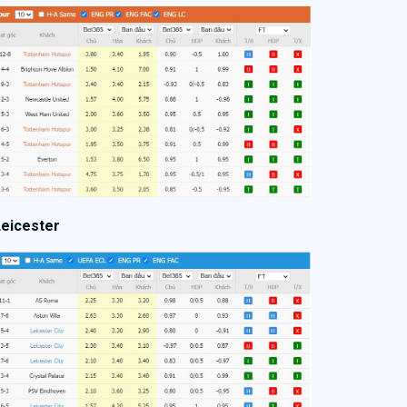
Leicester