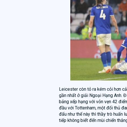
Leicester còn tỏ ra kém cỏi hơn cả
gần nhất ở giải Ngoại Hạng Anh. Đi
bảng xếp hạng với vỏn vẹn 42 điểm
đầu với Tottenham, một đối thủ đan
đấu như thế này thì thầy trò huấn l
tiếp không biết đến mùi chiến thắn