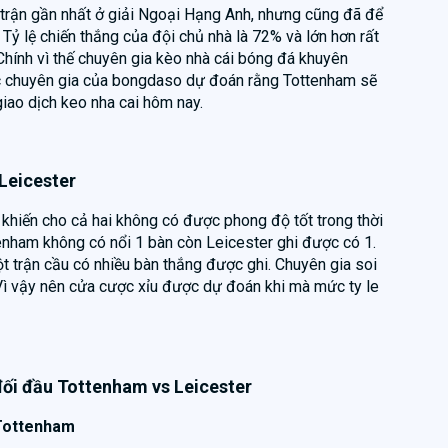
trận gần nhất ở giải Ngoại Hạng Anh, nhưng cũng đã để
 Tỷ lệ chiến thắng của đội chủ nhà là 72% và lớn hơn rất
 Chính vì thế chuyên gia kèo nhà cái bóng đá khuyên
c chuyên gia của bongdaso dự đoán rằng Tottenham sẽ
giao dịch keo nha cai hôm nay.
 Leicester
khiến cho cả hai không có được phong độ tốt trong thời
tenham không có nổi 1 bàn còn Leicester ghi được có 1.
 trận cầu có nhiều bàn thắng được ghi. Chuyên gia soi
 Vì vậy nên cửa cược xỉu được dự đoán khi mà mức ty le
đối đầu Tottenham vs Leicester
 Tottenham