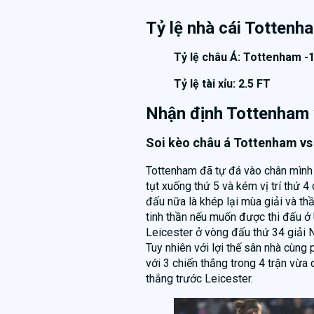
Tỷ lệ nhà cái Tottenh
Tỷ lệ châu Á: Tottenham -
Tỷ lệ tài xỉu: 2.5 FT
Nhận định Tottenham 
Soi kèo châu á Tottenham vs
Tottenham đã tự đá vào chân mình 
tụt xuống thứ 5 và kém vị trí thứ 
đấu nữa là khép lại mùa giải và thầ
tinh thần nếu muốn được thi đấu 
Leicester ở vòng đấu thứ 34 giải 
Tuy nhiên với lợi thế sân nhà cùng
với 3 chiến thắng trong 4 trận vừa
thắng trước Leicester.