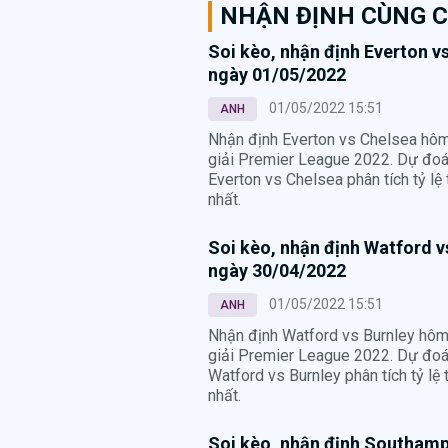
NHẬN ĐỊNH CÙNG 
Soi kèo, nhận định Everton v
ngày 01/05/2022
01/05/2022 15:51
ANH
Nhận định Everton vs Chelsea hô
giải Premier League 2022. Dự đoán
Everton vs Chelsea phân tích tỷ lệ
nhất.
Soi kèo, nhận định Watford v
ngày 30/04/2022
01/05/2022 15:51
ANH
Nhận định Watford vs Burnley hô
giải Premier League 2022. Dự đoán
Watford vs Burnley phân tích tỷ lệ 
nhất.
Soi kèo, nhận định Southamp