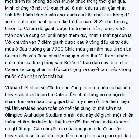
một điểm rơi phong độ khá thuyết phục trong thời gian qua.
Minh chứng rõ nét trải qua chuỗi 8 trận đấu ra sân gần nhất
tính trên hành trình ở sân chơi danh giá bậc nhất của bóng đá
xứ sở đất nước hành quả ớt kể từ đầu năm 2022 cho tới nay,
Unión La Calera đã giành được tới 5 chiến thắng, cùng với 2
trận hòa và cũng chỉ phải nhận thêm duy nhất 1 thất bại còn lại.
Với chỉ vỏn vẹn 7 điểm giành được sau 8 vòng đấu kể từ đầu
mùa ở đấu trường giải VĐQG Chile mùa giải năm nay, Unión La
Calera hiện vẫn đang phải lặn ngụp ở vị trí thứ 12 trong nhóm
nửa dưới của bảng tổng sắp. Bước tới trận đấu này Unión La
Calera sẽ càng phải thi đấu cẩn trọng và quyết tâm nếu không
muốn đón nhận một thất bại.
Vì khác biệt nhau về đấu trường đang tham dự nên cả hai bên
Universidad vs Unión La Calera đều chưa từng có cơ hội để
chạm trán với nhau trong quá khứ. Tuy nhiên ở thời điểm hiện
tại, Universidad hoàn toàn có thể tận dụng lợi thế sân nhà
Olimpico Atahualpa Stadium ở trận đấu này để giành một chiến
thắng nhằm tìm kiếm lợi thế trước đối thủ cũng là điều không
có gì bất ngờ. Các chuyên gia của bongdaso dự đoán rằng
Universidad sẽ là sự lựa chọn tiềm năng trên sàn giao dịch keo