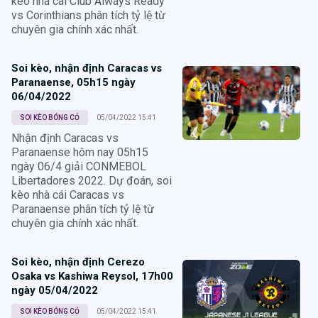
kèo nhà cái Club Always Ready
vs Corinthians phân tích tỷ lệ từ
chuyên gia chính xác nhất.
Soi kèo, nhận định Caracas vs
Paranaense, 05h15 ngày
06/04/2022
SOI KÈO BÓNG CỎ
05/04/2022 15:41
Nhận định Caracas vs
Paranaense hôm nay 05h15
ngày 06/4 giải CONMEBOL
Libertadores 2022. Dự đoán, soi
kèo nhà cái Caracas vs
Paranaense phân tích tỷ lệ từ
chuyên gia chính xác nhất.
Soi kèo, nhận định Cerezo
Osaka vs Kashiwa Reysol, 17h00
ngày 05/04/2022
SOI KÈO BÓNG CỎ
05/04/2022 15:41