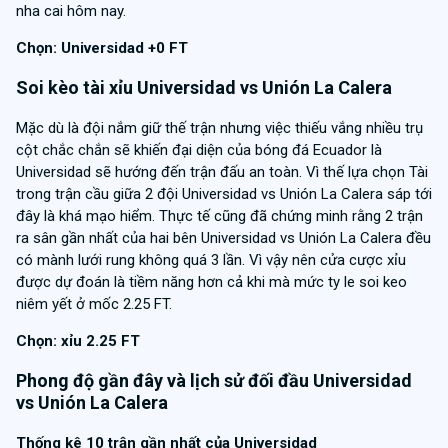
nha cai hôm nay.
Chọn: Universidad +0 FT
Soi kèo tài xỉu Universidad vs Unión La Calera
Mặc dù là đội nắm giữ thế trận nhưng việc thiếu vắng nhiều trụ
cột chắc chắn sẽ khiến đại diện của bóng đá Ecuador là
Universidad sẽ hướng đến trận đấu an toàn. Vì thế lựa chọn Tài
trong trận cầu giữa 2 đội Universidad vs Unión La Calera sáp tới
đây là khá mạo hiểm. Thực tế cũng đã chứng minh rằng 2 trận
ra sân gần nhất của hai bên Universidad vs Unión La Calera đều
có mành lưới rung không quá 3 lần. Vì vậy nên cửa cược xỉu
được dự đoán là tiềm năng hơn cả khi mà mức ty le soi keo
niêm yết ở mốc 2.25 FT.
Chọn: xỉu 2.25 FT
Phong độ gần đây và lịch sử đối đầu Universidad
vs Unión La Calera
Thống kê 10 trận gần nhất của Universidad