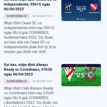
Independiente, 05h15 ngày
06/04/2022
SOI KÈO BÓNG CỎ
05/04/2022 15:41
Nhận định Ceará SC vs
Independiente hôm nay 05h15
ngày 06/4 giải CONMEBOL
Sudamericana 2022. Dự đoán,
soi kèo nhà cái Ceará SC vs
Independiente phân tích tỷ lệ từ
chuyên gia chính xác nhất.
Soi kèo, nhận định Always
Ready vs Corinthians, 07h30
ngày 06/04/2022
SOI KÈO BÓNG CỎ
05/04/2022 15:41
Nhận định Club Always Ready
vs Corinthians hôm nay 07h30
ngày 06/4 giải CONMEBOL
Libertadores 2022. Dự đoán, soi