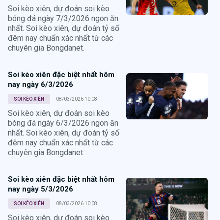
Soi kèo xiên, dự đoán soi kèo
bóng đá ngày 7/3/2026 ngon ăn
nhất. Soi kèo xiên, dự đoán tỷ số
đêm nay chuẩn xác nhất từ các
chuyên gia Bongdanet.
Soi kèo xiên đặc biệt nhất hôm
nay ngày 6/3/2026
SOI KÈO XIÊN
08/03/2026 10:08
Soi kèo xiên, dự đoán soi kèo
bóng đá ngày 6/3/2026 ngon ăn
nhất. Soi kèo xiên, dự đoán tỷ số
đêm nay chuẩn xác nhất từ các
chuyên gia Bongdanet.
Soi kèo xiên đặc biệt nhất hôm
nay ngày 5/3/2026
SOI KÈO XIÊN
08/03/2026 10:08
Soi kèo xiên, dự đoán soi kèo