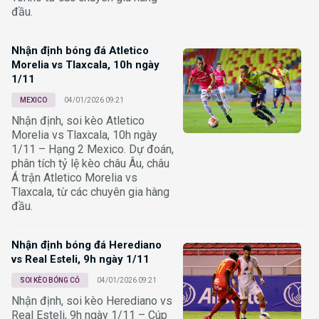
đầu.
Nhận định bóng đá Atletico
Morelia vs Tlaxcala, 10h ngày
1/11
MEXICO
04/01/2026 09:21
Nhận định, soi kèo Atletico
Morelia vs Tlaxcala, 10h ngày
1/11 – Hạng 2 Mexico. Dự đoán,
phân tích tỷ lệ kèo châu Âu, châu
Á trận Atletico Morelia vs
Tlaxcala, từ các chuyên gia hàng
đầu.
Nhận định bóng đá Herediano
vs Real Esteli, 9h ngày 1/11
SOI KÈO BÓNG CỎ
04/01/2026 09:21
Nhận định, soi kèo Herediano vs
Real Esteli, 9h ngày 1/11 – Cúp