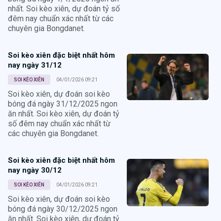
nhất. Soi kèo xiên, dự đoán tỷ số
đêm nay chuẩn xác nhất từ các
chuyên gia Bongdanet.
Soi kèo xiên đặc biệt nhất hôm
nay ngày 31/12
SOI KÈO XIÊN
04/01/2026 09:21
Soi kèo xiên, dự đoán soi kèo
bóng đá ngày 31/12/2025 ngon
ăn nhất. Soi kèo xiên, dự đoán tỷ
số đêm nay chuẩn xác nhất từ
các chuyên gia Bongdanet.
Soi kèo xiên đặc biệt nhất hôm
nay ngày 30/12
SOI KÈO XIÊN
04/01/2026 09:21
Soi kèo xiên, dự đoán soi kèo
bóng đá ngày 30/12/2025 ngon
ăn nhất. Soi kèo xiên, dự đoán tỷ