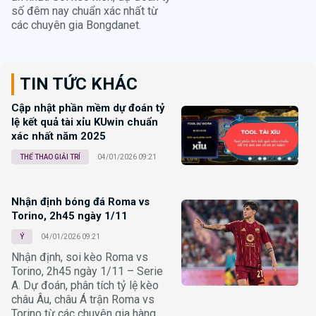
số đêm nay chuẩn xác nhất từ
các chuyên gia Bongdanet.
TIN TỨC KHÁC
Cập nhật phần mềm dự đoán tỷ
lệ kết quả tài xỉu KUwin chuẩn
xác nhất năm 2025
THỂ THAO GIẢI TRÍ
04/01/2026 09:21
Nhận định bóng đá Roma vs
Torino, 2h45 ngày 1/11
Ý
04/01/2026 09:21
Nhận định, soi kèo Roma vs
Torino, 2h45 ngày 1/11 – Serie
A. Dự đoán, phân tích tỷ lệ kèo
châu Âu, châu Á trận Roma vs
Torino từ các chuyên gia hàng