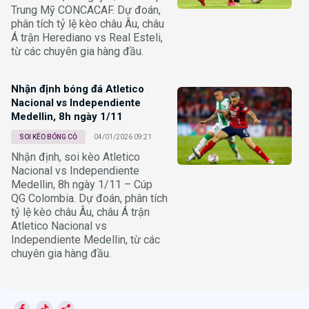
Trung Mỹ CONCACAF. Dự đoán,
phân tích tỷ lệ kèo châu Âu, châu
Á trận Herediano vs Real Esteli,
từ các chuyên gia hàng đầu.
Nhận định bóng đá Atletico
Nacional vs Independiente
Medellin, 8h ngày 1/11
SOI KÈO BÓNG CỎ
04/01/2026 09:21
Nhận định, soi kèo Atletico
Nacional vs Independiente
Medellin, 8h ngày 1/11 – Cúp
QG Colombia. Dự đoán, phân tích
tỷ lệ kèo châu Âu, châu Á trận
Atletico Nacional vs
Independiente Medellin, từ các
chuyên gia hàng đầu.