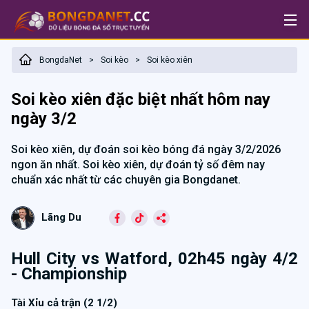
BongdaNet
Soi kèo
Soi kèo xiên
>
>
Soi kèo xiên đặc biệt nhất hôm nay
ngày 3/2
Soi kèo xiên, dự đoán soi kèo bóng đá ngày 3/2/2026
ngon ăn nhất. Soi kèo xiên, dự đoán tỷ số đêm nay
chuẩn xác nhất từ các chuyên gia Bongdanet.
Lãng Du
Hull City vs Watford, 02h45 ngày 4/2
- Championship
Tài Xỉu cả trận (2 1/2)