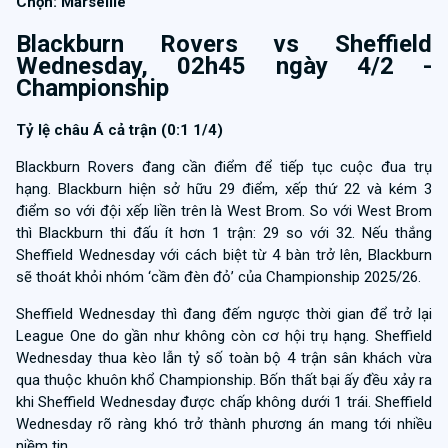
Chọn: Marseille
Blackburn Rovers vs Sheffield
Wednesday, 02h45 ngày 4/2 -
Championship
Tỷ lệ châu Á cả trận (0:1 1/4)
Blackburn Rovers đang cần điểm để tiếp tục cuộc đua trụ
hạng. Blackburn hiện sở hữu 29 điểm, xếp thứ 22 và kém 3
điểm so với đội xếp liền trên là West Brom. So với West Brom
thì Blackburn thi đấu ít hơn 1 trận: 29 so với 32. Nếu thắng
Sheffield Wednesday với cách biệt từ 4 bàn trở lên, Blackburn
sẽ thoát khỏi nhóm ‘cầm đèn đỏ’ của Championship 2025/26.
Sheffield Wednesday thì đang đếm ngược thời gian để trở lại
League One do gần như không còn cơ hội trụ hạng. Sheffield
Wednesday thua kèo lẫn tỷ số toàn bộ 4 trận sân khách vừa
qua thuộc khuôn khổ Championship. Bốn thất bại ấy đều xảy ra
khi Sheffield Wednesday được chấp không dưới 1 trái. Sheffield
Wednesday rõ ràng khó trở thành phương án mang tới nhiều
niềm tin.