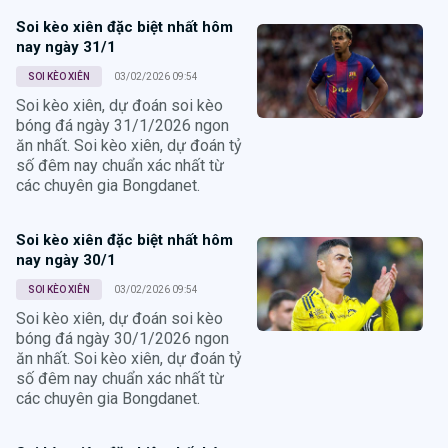
Soi kèo xiên đặc biệt nhất hôm
nay ngày 31/1
SOI KÈO XIÊN
03/02/2026 09:54
Soi kèo xiên, dự đoán soi kèo
bóng đá ngày 31/1/2026 ngon
ăn nhất. Soi kèo xiên, dự đoán tỷ
số đêm nay chuẩn xác nhất từ
các chuyên gia Bongdanet.
Soi kèo xiên đặc biệt nhất hôm
nay ngày 30/1
SOI KÈO XIÊN
03/02/2026 09:54
Soi kèo xiên, dự đoán soi kèo
bóng đá ngày 30/1/2026 ngon
ăn nhất. Soi kèo xiên, dự đoán tỷ
số đêm nay chuẩn xác nhất từ
các chuyên gia Bongdanet.