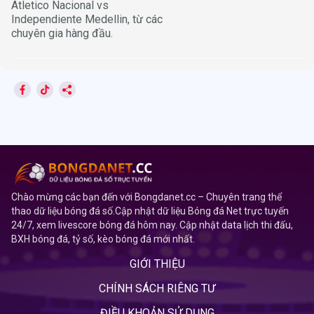
Atletico Nacional vs
Independiente Medellin, từ các
chuyên gia hàng đầu.
Chào mừng các bạn đến với Bongdanet.cc – Chuyên trang thể
thao dữ liệu bóng đá số.Cập nhật dữ liệu Bóng đá Net trực tuyến
24/7, xem livescore bóng đá hôm nay. Cập nhật data lịch thi đấu,
BXH bóng đá, tỷ số, kèo bóng đá mới nhất.
GIỚI THIỆU
CHÍNH SÁCH RIÊNG TƯ
ĐIỀU KHOẢN SỬ DỤNG