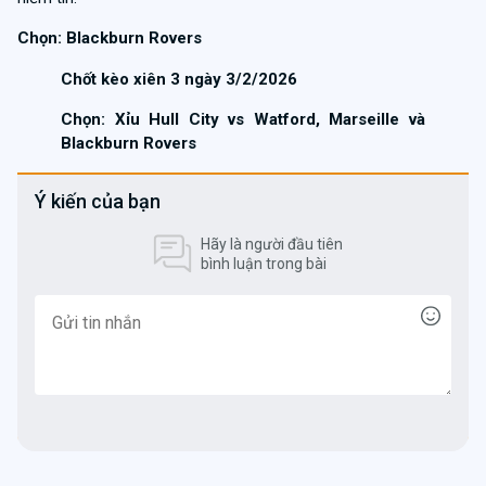
Chọn: Blackburn Rovers
Chốt kèo xiên 3 ngày 3/2/2026
Chọn: Xỉu Hull City vs Watford, Marseille và
Blackburn Rovers
Ý kiến của bạn
Hãy là người đầu tiên
bình luận trong bài