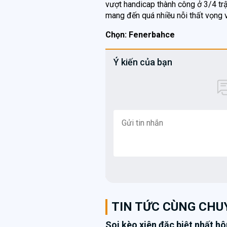
vượt handicap thành công ở 3/4 trận
mang đến quá nhiều nỗi thất vọng v
Chọn: Fenerbahce
Ý kiến của bạn
TIN TỨC CÙNG CH
Soi kèo xiên đặc biệt nhất h