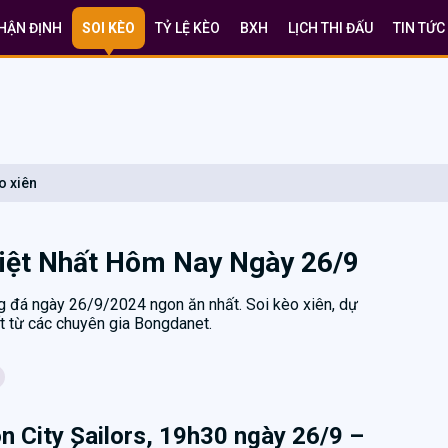
HẬN ĐỊNH
SOI KÈO
TỶ LỆ KÈO
BXH
LỊCH THI ĐẤU
TIN TỨC
o xiên
Biệt Nhất Hôm Nay Ngày 26/9
g đá ngày 26/9/2024 ngon ăn nhất. Soi kèo xiên, dự
t từ các chuyên gia Bongdanet.
n City Sailors, 19h30 ngày 26/9 –