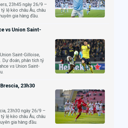
ers, 23h45 ngày 26/9 –
tỷ lệ kèo châu Âu, châu
huyên gia hàng đầu.
e vs Union Saint-
nion Saint-Gilloise,
 Dự đoán, phân tích tỷ
ahce vs Union Saint-
u.
Brescia, 23h30
cia, 23h30 ngày 26/9 –
 tỷ lệ kèo châu Âu, châu
huyên gia hàng đầu.