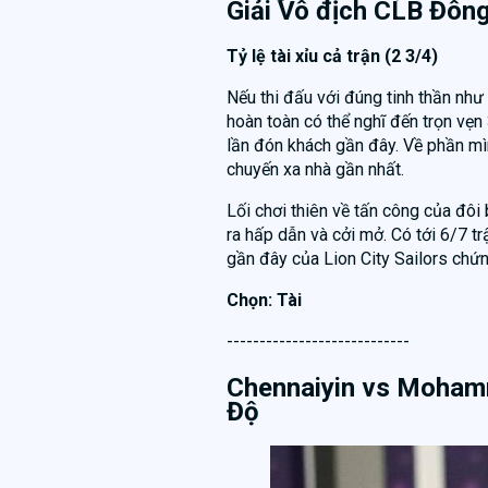
Giải Vô địch CLB Đôn
Tỷ lệ tài xỉu cả trận (2 3/4)
Nếu thi đấu với đúng tinh thần như
hoàn toàn có thể nghĩ đến trọn vẹn
lần đón khách gần đây. Về phần mìn
chuyến xa nhà gần nhất.
Lối chơi thiên về tấn công của đôi
ra hấp dẫn và cởi mở. Có tới 6/7 t
gần đây của Lion City Sailors chứng
Chọn: Tài
----------------------------
Chennaiyin vs Moham
Độ