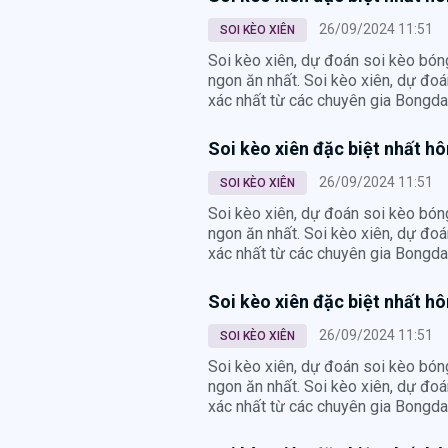
26/09/2024 11:51
SOI KÈO XIÊN
Soi kèo xiên, dự đoán soi kèo bó
ngon ăn nhất. Soi kèo xiên, dự đo
xác nhất từ các chuyên gia Bongda
Soi kèo xiên đặc biệt nhất h
26/09/2024 11:51
SOI KÈO XIÊN
Soi kèo xiên, dự đoán soi kèo bó
ngon ăn nhất. Soi kèo xiên, dự đo
xác nhất từ các chuyên gia Bongda
Soi kèo xiên đặc biệt nhất h
26/09/2024 11:51
SOI KÈO XIÊN
Soi kèo xiên, dự đoán soi kèo bó
ngon ăn nhất. Soi kèo xiên, dự đo
xác nhất từ các chuyên gia Bongda