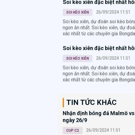
Soi kèo xiên đặc biệt nhất h
26/09/2024 11:51
SOI KÈO XIÊN
Soi kèo xiên, dự đoán soi kèo bó
ngon ăn nhất. Soi kèo xiên, dự đo
xác nhất từ các chuyên gia Bongda
Soi kèo xiên đặc biệt nhất h
26/09/2024 11:51
SOI KÈO XIÊN
Soi kèo xiên, dự đoán soi kèo bó
ngon ăn nhất. Soi kèo xiên, dự đo
xác nhất từ các chuyên gia Bongda
TIN TỨC KHÁC
Nhận định bóng đá Malmö vs
ngày 26/9
26/09/2024 11:51
CUP C2