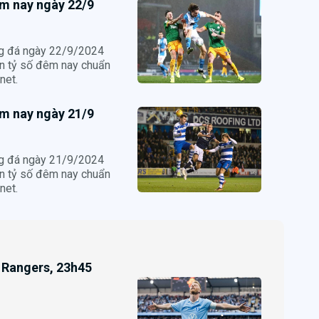
ôm nay ngày 22/9
ng đá ngày 22/9/2024
án tỷ số đêm nay chuẩn
net.
ôm nay ngày 21/9
ng đá ngày 21/9/2024
án tỷ số đêm nay chuẩn
net.
 Rangers, 23h45