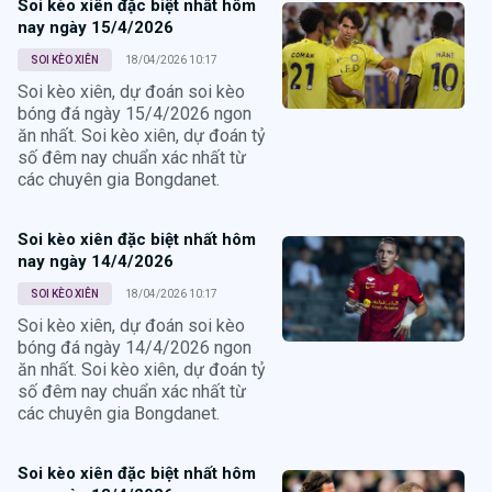
Soi kèo xiên đặc biệt nhất hôm
nay ngày 15/4/2026
SOI KÈO XIÊN
18/04/2026 10:17
Soi kèo xiên, dự đoán soi kèo
bóng đá ngày 15/4/2026 ngon
ăn nhất. Soi kèo xiên, dự đoán tỷ
số đêm nay chuẩn xác nhất từ
các chuyên gia Bongdanet.
Soi kèo xiên đặc biệt nhất hôm
nay ngày 14/4/2026
SOI KÈO XIÊN
18/04/2026 10:17
Soi kèo xiên, dự đoán soi kèo
bóng đá ngày 14/4/2026 ngon
ăn nhất. Soi kèo xiên, dự đoán tỷ
số đêm nay chuẩn xác nhất từ
các chuyên gia Bongdanet.
Soi kèo xiên đặc biệt nhất hôm