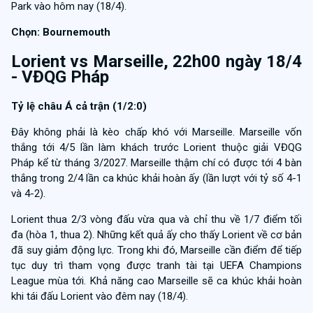
Park vào hôm nay (18/4).
Chọn: Bournemouth
Lorient vs Marseille, 22h00 ngày 18/4
- VĐQG Pháp
Tỷ lệ châu Á cả trận (1/2:0)
Đây không phải là kèo chấp khó với Marseille. Marseille vốn
thắng tới 4/5 lần làm khách trước Lorient thuộc giải VĐQG
Pháp kể từ tháng 3/2027. Marseille thậm chí có được tới 4 bàn
thắng trong 2/4 lần ca khúc khải hoàn ấy (lần lượt với tỷ số 4-1
và 4-2).
Lorient thua 2/3 vòng đấu vừa qua và chỉ thu về 1/7 điểm tối
đa (hòa 1, thua 2). Những kết quả ấy cho thấy Lorient về cơ bản
đã suy giảm động lực. Trong khi đó, Marseille cần điểm để tiếp
tục duy trì tham vọng được tranh tài tại UEFA Champions
League mùa tới. Khả năng cao Marseille sẽ ca khúc khải hoàn
khi tái đấu Lorient vào đêm nay (18/4).