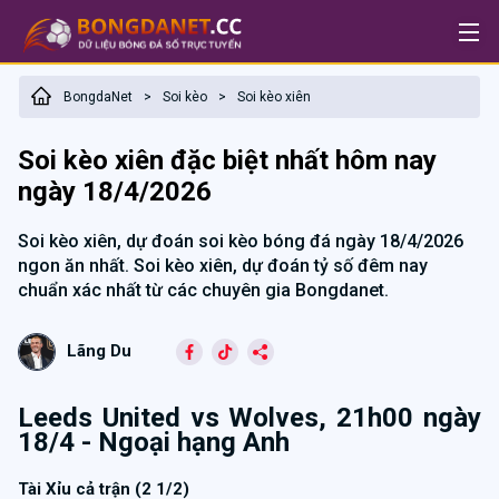
BongdaNet
Soi kèo
Soi kèo xiên
>
>
Soi kèo xiên đặc biệt nhất hôm nay
ngày 18/4/2026
Soi kèo xiên, dự đoán soi kèo bóng đá ngày 18/4/2026
ngon ăn nhất. Soi kèo xiên, dự đoán tỷ số đêm nay
chuẩn xác nhất từ các chuyên gia Bongdanet.
Lãng Du
Leeds United vs Wolves, 21h00 ngày
18/4 - Ngoại hạng Anh
Tài Xỉu cả trận (2 1/2)