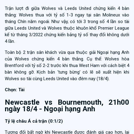
Trận lượt đi giữa Wolves và Leeds United chứng kiến 4 bàn
thắng: Wolves thua với tỷ số 1-3 ngay tại sân Molineux vào
tháng Chín năm ngoái. Như vậy, có tới 3 trong số 4 lần so tài
giữa Leeds United và Wolves thuộc khuôn khổ Premier League
kể từ tháng 3/2022 chứng kiến bảng tỷ số thay đổi không dưới
4 lần.
Toàn bộ 2 trận sân khách vừa qua thuộc giải Ngoại hạng Anh
của Wolves chứng kiến 4 bàn thắng. Cụ thể: Wolves hòa
Brentford với tỷ số 2-2 trước khi thua West Ham với cách biệt 4
bàn không gỡ. Kịch bản ‘tưng bừng’ có lẽ sẽ xuất hiện khi
Wolves so tài cùng Leeds United vào đêm nay (18/4).
Chọn: Tài
Newcastle vs Bournemouth, 21h00
ngày 18/4 - Ngoại hạng Anh
Tỷ lệ châu Á cả trận (0:1/2)
Tương đối bất ngờ khi Newcastle được đánh giá cao hơn, lại