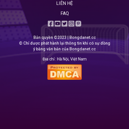
LIÊN HỆ
FAQ
Bản quyền ©2023 | Bongdanet.cc
© Chỉ được phát hành lại thông tin khi có sự đồng
ý bằng văn bản của Bongdanet.cc
Địa chỉ :
Hà Nội, Việt Nam