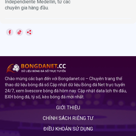
Independiente Medellin, từ các
chuyên gia hàng đầu.
Chào mừng các bạn đến với Bongdanet.cc – Chuyên trang thể
thao dữ liệu bóng đá số.Cập nhật dữ liệu Bóng đá Net trực tuyến
24/7, xem livescore bóng đá hôm nay. Cập nhật data lịch thi đấu,
BXH bóng đá, tỷ số, kèo bóng đá mới nhất.
GIỚI THIỆU
CHÍNH SÁCH RIÊNG TƯ
ĐIỀU KHOẢN SỬ DỤNG