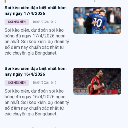
Soi kèo xiên đặc biệt nhất hôm
nay ngày 17/4/2026
SOI KÈO XIÊN
18/04/2026 10:17
Soi kèo xiên, dự đoán soi kèo
bóng đá ngày 17/4/2026 ngon
ăn nhất. Soi kèo xiên, dự đoán tỷ
số đêm nay chuẩn xác nhất từ
các chuyên gia Bongdanet.
Soi kèo xiên đặc biệt nhất hôm
nay ngày 16/4/2026
SOI KÈO XIÊN
18/04/2026 10:17
Soi kèo xiên, dự đoán soi kèo
bóng đá ngày 16/4/2026 ngon
ăn nhất. Soi kèo xiên, dự đoán tỷ
số đêm nay chuẩn xác nhất từ
các chuyên gia Bongdanet.