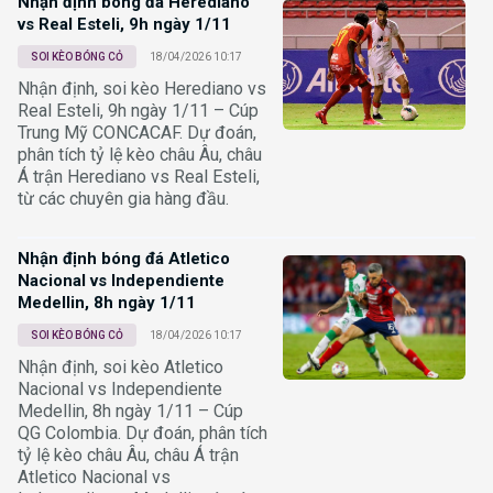
Nhận định bóng đá Herediano
vs Real Esteli, 9h ngày 1/11
SOI KÈO BÓNG CỎ
18/04/2026 10:17
Nhận định, soi kèo Herediano vs
Real Esteli, 9h ngày 1/11 – Cúp
Trung Mỹ CONCACAF. Dự đoán,
phân tích tỷ lệ kèo châu Âu, châu
Á trận Herediano vs Real Esteli,
từ các chuyên gia hàng đầu.
Nhận định bóng đá Atletico
Nacional vs Independiente
Medellin, 8h ngày 1/11
SOI KÈO BÓNG CỎ
18/04/2026 10:17
Nhận định, soi kèo Atletico
Nacional vs Independiente
Medellin, 8h ngày 1/11 – Cúp
QG Colombia. Dự đoán, phân tích
tỷ lệ kèo châu Âu, châu Á trận
Atletico Nacional vs