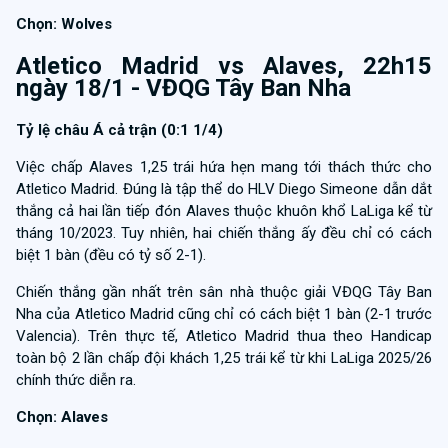
Chọn: Wolves
Atletico Madrid vs Alaves, 22h15
ngày 18/1 - VĐQG Tây Ban Nha
Tỷ lệ châu Á cả trận (0:1 1/4)
Việc chấp Alaves 1,25 trái hứa hẹn mang tới thách thức cho
Atletico Madrid. Đúng là tập thể do HLV Diego Simeone dẫn dắt
thắng cả hai lần tiếp đón Alaves thuộc khuôn khổ LaLiga kể từ
tháng 10/2023. Tuy nhiên, hai chiến thắng ấy đều chỉ có cách
biệt 1 bàn (đều có tỷ số 2-1).
Chiến thắng gần nhất trên sân nhà thuộc giải VĐQG Tây Ban
Nha của Atletico Madrid cũng chỉ có cách biệt 1 bàn (2-1 trước
Valencia). Trên thực tế, Atletico Madrid thua theo Handicap
toàn bộ 2 lần chấp đội khách 1,25 trái kể từ khi LaLiga 2025/26
chính thức diễn ra.
Chọn: Alaves