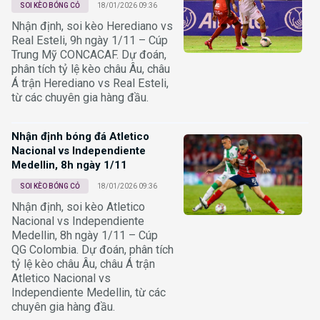
SOI KÈO BÓNG CỎ
18/01/2026 09:36
Nhận định, soi kèo Herediano vs
Real Esteli, 9h ngày 1/11 – Cúp
Trung Mỹ CONCACAF. Dự đoán,
phân tích tỷ lệ kèo châu Âu, châu
Á trận Herediano vs Real Esteli,
từ các chuyên gia hàng đầu.
Nhận định bóng đá Atletico
Nacional vs Independiente
Medellin, 8h ngày 1/11
SOI KÈO BÓNG CỎ
18/01/2026 09:36
Nhận định, soi kèo Atletico
Nacional vs Independiente
Medellin, 8h ngày 1/11 – Cúp
QG Colombia. Dự đoán, phân tích
tỷ lệ kèo châu Âu, châu Á trận
Atletico Nacional vs
Independiente Medellin, từ các
chuyên gia hàng đầu.