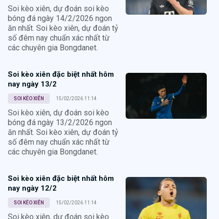
Soi kèo xiên, dự đoán soi kèo
bóng đá ngày 14/2/2026 ngon
ăn nhất. Soi kèo xiên, dự đoán tỷ
số đêm nay chuẩn xác nhất từ
các chuyên gia Bongdanet.
Soi kèo xiên đặc biệt nhất hôm
nay ngày 13/2
SOI KÈO XIÊN
15/02/2026 11:14
Soi kèo xiên, dự đoán soi kèo
bóng đá ngày 13/2/2026 ngon
ăn nhất. Soi kèo xiên, dự đoán tỷ
số đêm nay chuẩn xác nhất từ
các chuyên gia Bongdanet.
Soi kèo xiên đặc biệt nhất hôm
nay ngày 12/2
SOI KÈO XIÊN
15/02/2026 11:14
Soi kèo xiên, dự đoán soi kèo