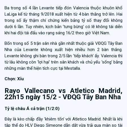
Ba trong số 4 lần Levante tiếp đón Valencia thuộc khuôn khổ
LaLiga kể từ tháng 9/2018 xuất hiện từ 4 bàn thắng trở lên. Hai
trong số ấy thậm chí chứng kiến bảng tỷ số thay đổi không
dưới 6 lần. Tuy nhiên, kịch bản ‘tưng bừng’ có lẽ không tái diễn
khi hai đội tái đấu vào rạng sáng 16/2 theo giờ Việt Nam.
Bốn trong số 5 trận sân nhà gần nhất thuộc giải VĐQG Tây Ban
Nha của Levante không xuất hiện nhiều hơn 2 bàn thắng.
Levante không ghi bàn trong 2/5 lần ‘tiếp khách’ ấy. Valencia thì
từ lâu không còn ‘lợi hại’ trên sân khách và chủ yếu ‘sống’ bằng
những màn thể hiện tích cực tại Mestalla.
Chọn: Xỉu
Rayo Vallecano vs Atletico Madrid,
22h15 ngày 15/2 - VĐQG Tây Ban Nha
Tỷ lệ châu Á cả trận (1/2:0)
Đây là kèo chấp đầy ‘khiêm tốn’ với Atletico Madrid. Nhất là khi
tập thể do HLV Diego Simeone dẫn dắt vừa trải qua màn so tài