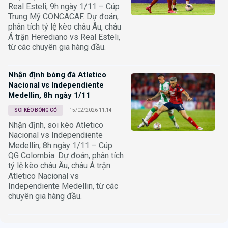
Real Esteli, 9h ngày 1/11 – Cúp
Trung Mỹ CONCACAF. Dự đoán,
phân tích tỷ lệ kèo châu Âu, châu
Á trận Herediano vs Real Esteli,
từ các chuyên gia hàng đầu.
Nhận định bóng đá Atletico
Nacional vs Independiente
Medellin, 8h ngày 1/11
SOI KÈO BÓNG CỎ
15/02/2026 11:14
Nhận định, soi kèo Atletico
Nacional vs Independiente
Medellin, 8h ngày 1/11 – Cúp
QG Colombia. Dự đoán, phân tích
tỷ lệ kèo châu Âu, châu Á trận
Atletico Nacional vs
Independiente Medellin, từ các
chuyên gia hàng đầu.