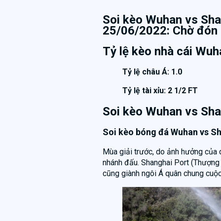
Soi kèo Wuhan vs Sha
25/06/2022: Chờ đón 
Tỷ lệ kèo nhà cái Wuh
Tỷ lệ châu Á: 1.0
Tỷ lệ tài xỉu: 2 1/2 FT
Soi kèo Wuhan vs Shan
Soi kèo bóng đá Wuhan vs Sha
Mùa giải trước, do ảnh hưởng của 
nhánh đấu. Shanghai Port (Thượng H
cũng giành ngôi Á quân chung cuộc