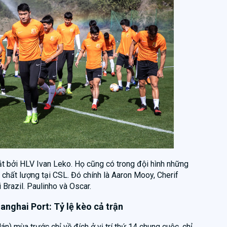
ắt bởi HLV Ivan Leko. Họ cũng có trong đội hình những
t chất lượng tại CSL. Đó chính là Aaron Mooy, Cherif
 Brazil. Paulinho và Oscar.
nghai Port: Tỷ lệ kèo cả trận
n) mùa trước chỉ về đích ở vị trí thứ 14 chung cuộc, chỉ