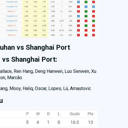
Wuhan vs Shanghai Port
 vs Shanghai Port:
Wallace, Ren Hang, Deng Hanwen, Luo Senwen, Xu
dson, Marcão
Wang, Mooy, Haliq, Oscar, Lopes, Lü, Arnautovic
u