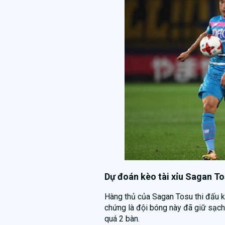
Dự đoán kèo tài xỉu Sagan T
Hàng thủ của Sagan Tosu thi đấu k
chứng là đội bóng này đã giữ sạch 
quá 2 bàn.