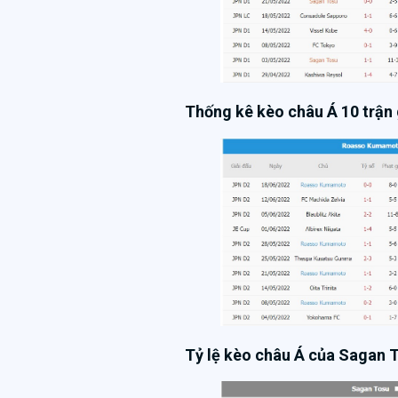
Thống kê kèo châu Á 10 trậ
Tỷ lệ kèo châu Á của Sagan