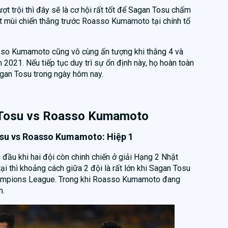
ợt trội thì đây sẽ là cơ hội rất tốt để Sagan Tosu chấm
iết mùi chiến thắng trước Roasso Kumamoto tại chính tổ
so Kumamoto cũng vô cùng ấn tượng khi thắng 4 và
 2021. Nếu tiếp tục duy trì sự ổn định này, họ hoàn toàn
agan Tosu trong ngày hôm nay.
n Tosu vs Roasso Kumamoto
osu vs Roasso Kumamoto: Hiệp 1
i đầu khi hai đội còn chinh chiến ở giải Hạng 2 Nhật
tại thì khoảng cách giữa 2 đội là rất lớn khi Sagan Tosu
ampions League. Trong khi Roasso Kumamoto đang
n.