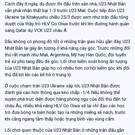
Cách đây ít ngày, dù được thi đấu trên sân nhà, U23 Nhật Bản
vẫn phải nhận thất bại 1-3 trước U23 Mali. Cuộc tiếp đón U23
Ukraine tại Kitakyushu chiều 25/3 được xem như trận đấu tổng
duyệt của thầy trò HLV Go Oiwa trước khi lên đường hành quân
sang Qatar dự VCK U23 châu Á.
Dẫu không có phong độ tốt ở những trận giao hữu gần đây, U23
Nhật Bản lại gây ấn tượng ở khả năng cày góc. Trước những đối
thủ rất mạnh như Mali, Argentina, Mỹ hay Hàn Quốc, đội tuyển
trẻ xứ phù tang đều đè góc. Lối chơi kiểm soát bóng ấn tượng
của U23 Nhật Bản giúp họ có nhiều hơn cơ hội kiếm góc khi đối
thủ đã bịt kín các kẽ hở ở trung lộ.
Ở cuộc chạm trán U23 Ukraine sắp tới, U23 Nhật Bản được
đánh giá cao hơn thông qua kèo chấp -1/4. Nếu không thể
xuyên phá trực diện được hàng phòng ngự của đối thủ đến từ
châu Âu, nhiều khả năng HLV Go Oiwa sẽ lại chỉ đạo các học
trò đưa bóng ra biên hoặc tạo ra những miếng xẻ nách, trước
khi căng ngang tầm thấp hoặc trung bình vào vùng cấm.
Lối chơi quen thuộc của U23 Nhật Bản ở những trận đấu gần