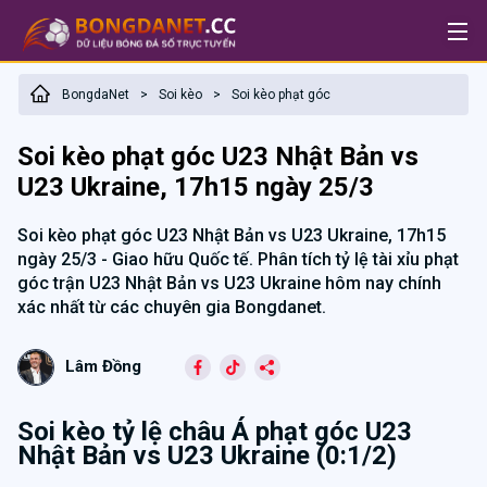
BongdaNet
Soi kèo
Soi kèo phạt góc
>
>
Soi kèo phạt góc U23 Nhật Bản vs
U23 Ukraine, 17h15 ngày 25/3
Soi kèo phạt góc U23 Nhật Bản vs U23 Ukraine, 17h15
ngày 25/3 - Giao hữu Quốc tế. Phân tích tỷ lệ tài xỉu phạt
góc trận U23 Nhật Bản vs U23 Ukraine hôm nay chính
xác nhất từ các chuyên gia Bongdanet.
Lâm Đồng
Soi kèo tỷ lệ châu Á phạt góc U23
Nhật Bản vs U23 Ukraine (0:1/2)