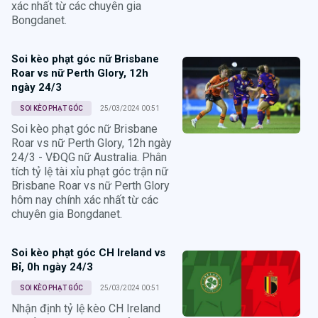
xác nhất từ các chuyên gia
Bongdanet.
Soi kèo phạt góc nữ Brisbane
Roar vs nữ Perth Glory, 12h
ngày 24/3
SOI KÈO PHẠT GÓC
25/03/2024 00:51
Soi kèo phạt góc nữ Brisbane
Roar vs nữ Perth Glory, 12h ngày
24/3 - VĐQG nữ Australia. Phân
tích tỷ lệ tài xỉu phạt góc trận nữ
Brisbane Roar vs nữ Perth Glory
hôm nay chính xác nhất từ các
chuyên gia Bongdanet.
Soi kèo phạt góc CH Ireland vs
Bỉ, 0h ngày 24/3
SOI KÈO PHẠT GÓC
25/03/2024 00:51
Nhận định tỷ lệ kèo CH Ireland