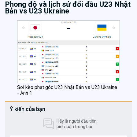
Phong độ và lịch sử đối đầu U23 Nhật
Bản vs U23 Ukraine
Soi kèo phạt góc U23 Nhật Bản vs U23 Ukraine
- Ảnh 1
Ý kiến của bạn
Hãy là người đầu tiên
bình luận trong bài