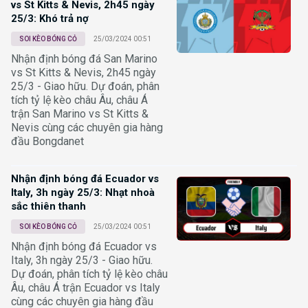
vs St Kitts & Nevis, 2h45 ngày
25/3: Khó trả nợ
SOI KÈO BÓNG CỎ
25/03/2024 00:51
Nhận định bóng đá San Marino
vs St Kitts & Nevis, 2h45 ngày
25/3 - Giao hữu. Dự đoán, phân
tích tỷ lệ kèo châu Âu, châu Á
trận San Marino vs St Kitts &
Nevis cùng các chuyên gia hàng
đầu Bongdanet
Nhận định bóng đá Ecuador vs
Italy, 3h ngày 25/3: Nhạt nhoà
sắc thiên thanh
SOI KÈO BÓNG CỎ
25/03/2024 00:51
Nhận định bóng đá Ecuador vs
Italy, 3h ngày 25/3 - Giao hữu.
Dự đoán, phân tích tỷ lệ kèo châu
Âu, châu Á trận Ecuador vs Italy
cùng các chuyên gia hàng đầu