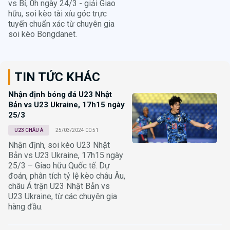
vs Bỉ, 0h ngày 24/3 - giải Giao
hữu, soi kèo tài xỉu góc trực
tuyến chuẩn xác từ chuyên gia
soi kèo Bongdanet.
TIN TỨC KHÁC
Nhận định bóng đá U23 Nhật
Bản vs U23 Ukraine, 17h15 ngày
25/3
U23 CHÂU Á
25/03/2024 00:51
Nhận định, soi kèo U23 Nhật
Bản vs U23 Ukraine, 17h15 ngày
25/3 – Giao hữu Quốc tế. Dự
đoán, phân tích tỷ lệ kèo châu Âu,
châu Á trận U23 Nhật Bản vs
U23 Ukraine, từ các chuyên gia
hàng đầu.