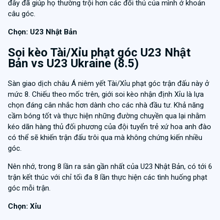
đây đã giúp họ thường trội hơn các đối thủ của mình ở khoản
câu góc.
Chọn: U23 Nhật Bản
Soi kèo Tài/Xỉu phạt góc U23 Nhật
Bản vs U23 Ukraine (8.5)
Sàn giao dịch châu Á niêm yết Tài/Xỉu phạt góc trận đấu này ở
mức 8. Chiếu theo mốc trên, giới soi kèo nhận định Xỉu là lựa
chọn đáng cân nhắc hơn dành cho các nhà đầu tư. Khả năng
cầm bóng tốt và thực hiện những đường chuyền qua lại nhằm
kéo dãn hàng thủ đối phương của đội tuyển trẻ xứ hoa anh đào
có thể sẽ khiến trận đấu trôi qua mà không chứng kiến nhiều
góc.
Nên nhớ, trong 8 lần ra sân gần nhất của U23 Nhật Bản, có tới 6
trận kết thúc với chỉ tối đa 8 lần thực hiện các tình huống phạt
góc mỗi trận.
Chọn: Xỉu