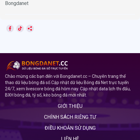
Bongdanet
Chào mừng các bạn đến với Bongdanet.cc – Chuyên trang thể
thao dữ liệu bóng đá số.Cập nhật dữ liệu Bóng đá Net trực tuyến
24/7, xem livescore bóng đá hôm nay. Cập nhật data lịch thi đấu,
BXH bóng đá, tỷ số, kèo bóng đá mới nhất.
GIỚI THIỆU
CHÍNH SÁCH RIÊNG TƯ
ĐIỀU KHOẢN SỬ DỤNG
LIÊN HỆ