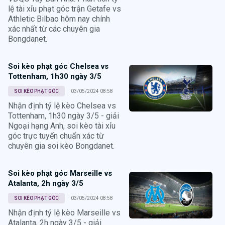
lệ tài xỉu phạt góc trận Getafe vs
Athletic Bilbao hôm nay chính
xác nhất từ các chuyên gia
Bongdanet.
Soi kèo phạt góc Chelsea vs
Tottenham, 1h30 ngày 3/5
SOI KÈO PHẠT GÓC
03/05/2024 08:58
Nhận định tỷ lệ kèo Chelsea vs
Tottenham, 1h30 ngày 3/5 - giải
Ngoại hạng Anh, soi kèo tài xỉu
góc trực tuyến chuẩn xác từ
chuyên gia soi kèo Bongdanet.
Soi kèo phạt góc Marseille vs
Atalanta, 2h ngày 3/5
SOI KÈO PHẠT GÓC
03/05/2024 08:58
Nhận định tỷ lệ kèo Marseille vs
Atalanta, 2h ngày 3/5 - giải