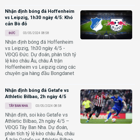
Nhận định bóng đá Hoffenheim
vs Leipzig, 1h30 ngày 4/5: Khó
cản Bò đỏ
ĐỨC
03/05/2024 08:58
Nhận định bóng đá Hoffenheim
vs Leipzig, 1h30 ngày 4/5 -
VĐQG Đức. Dự đoán, phân tích tỷ
lệ kèo châu Âu, châu Á trận
Hoffenheim vs Leipzig cùng các
chuyên gia hàng đầu Bongdanet
Nhận định bóng đá Getafe vs
Athletic Bilbao, 2h ngày 4/5
TÂY BAN NHA
03/05/2024 08:58
Nhận định, soi kèo Getafe vs
Athletic Bilbao, 2h ngày 4/5 –
VĐQG Tây Ban Nha. Dự đoán,
phân tích tỷ lệ kèo châu Âu, châu
Á trận Getafe vs Athletic Bilbao,