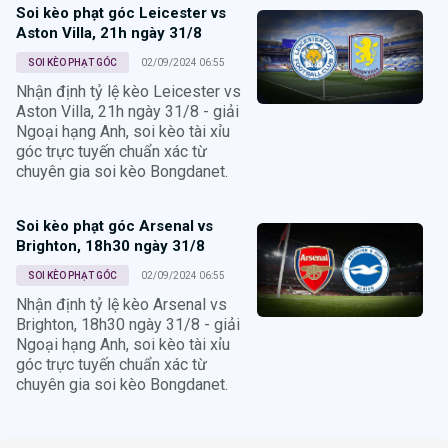
Soi kèo phạt góc Leicester vs
Aston Villa, 21h ngày 31/8
SOI KÈO PHẠT GÓC
02/09/2024 06:55
Nhận định tỷ lệ kèo Leicester vs
Aston Villa, 21h ngày 31/8 - giải
Ngoại hạng Anh, soi kèo tài xỉu
góc trực tuyến chuẩn xác từ
chuyên gia soi kèo Bongdanet.
Soi kèo phạt góc Arsenal vs
Brighton, 18h30 ngày 31/8
SOI KÈO PHẠT GÓC
02/09/2024 06:55
Nhận định tỷ lệ kèo Arsenal vs
Brighton, 18h30 ngày 31/8 - giải
Ngoại hạng Anh, soi kèo tài xỉu
góc trực tuyến chuẩn xác từ
chuyên gia soi kèo Bongdanet.